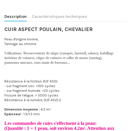
Description
Caractéristiques techniques
CUIR ASPECT POULAIN, CHEVALIER
Peau d'origine bovine,
Tannage au chrome.
Utilisations: Recouvrement de sièges (canapés, fauteuil, salons), habillage
intérieur de voitures, sièges de voitures et selles de motos (tuning),
panneaux muraux, sous-main de bureaux...
Résistance à la friction (IUF 450):
- sur fragment sec: <100 cycles
- sur fragment humide: <25 cycles
Fissure de fatigue: > 5000 cycles
Résistance à la lumière (IUF 402):2
Dimension moyenne :
4.2 m².
Epaisseur :
1.3/1.5 mm.
Les commandes de cuirs s'effectuent à la peau:
(Quantité : 1 = 1 peau, soit environ 4.2m². Attention aux