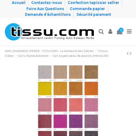
Accueil
Contactez-nous
Confection tapissier sellier
Foire Aux Questions
Commande papier
Demande d'échantillons
Sécurité paiement
0
SARL CHAIGNEAU PIERRE - TISSU.COM - La Demeure Des Siècles
Tissus
indoor
Cuirs d'ameublement
Cuir aspect peau de poulain, CHEVALIER