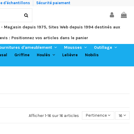
 d'échantillons
Sécurité paiement
 - Magasin depuis 1975, Sites Web depuis 1994 destinés aux
evis : Positionnez vos articles dans le panier
ournitures d'ameublement
Mousses
Outillage
asal
Griffine
Lelièvre
Nobilis
Houlès
Afficher 1-16 sur 16 articles
Pertinence
16