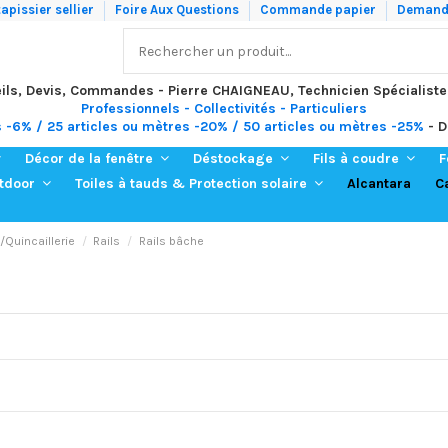
apissier sellier
Foire Aux Questions
Commande papier
Demande
ils, Devis, Commandes - Pierre CHAIGNEAU, Technicien Spécialiste
Professionnels - Collectivités - Particuliers
s -6% / 25 articles ou mètres -20% / 50 articles ou mètres -25%
- D
Décor de la fenêtre
Déstockage
Fils à coudre
F
Alcantara
C
utdoor
Toiles à tauds & Protection solaire
/Quincaillerie
Rails
Rails bâche