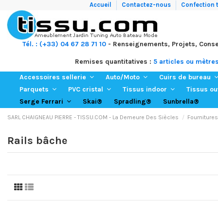
Accueil
Contactez-nous
Confection t
Tél. : (+33) 04 67 28 71 10
- Renseignements, Projets, Conse
Remises quantitatives :
5 articles ou mètre
Accessoires sellerie
Auto/Moto
Cuirs de bureau
Parquets
PVC cristal
Tissus indoor
Tissus o
Skai®
Spradling®
Sunbrella®
Serge Ferrari
SARL CHAIGNEAU PIERRE - TISSU.COM - La Demeure Des Siècles
Fournitures
Rails bâche