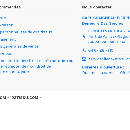
 commandes
Nous contacter
pte
SARL CHAIGNEAU PIERRE 
Demeure Des Siècles
ivraison
21 BOULEVARD JEAN 
 personnalisée de vos tissus
Port de Valras-Plage, 
paiement
34350 VALRAS-PLAGE
s générales de vente
04 67 28 71 10
z-nous
serviceclient@tissu.
au contrat ici : Droit de rétractation ou
me rétracter de mon droit de
Horaires d'ouverture :
ion sous 14 jours
Du lundi au samedi : 09h-1
COM
-
123TISSU.COM
-