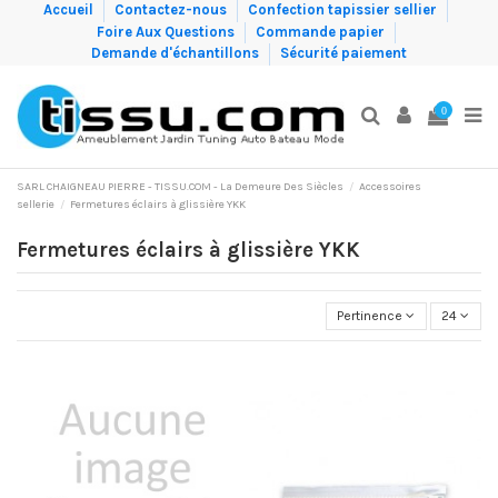
Accueil
Contactez-nous
Confection tapissier sellier
Foire Aux Questions
Commande papier
Demande d'échantillons
Sécurité paiement
0
SARL CHAIGNEAU PIERRE - TISSU.COM - La Demeure Des Siècles
Accessoires
sellerie
Fermetures éclairs à glissière YKK
Fermetures éclairs à glissière YKK
Pertinence
24