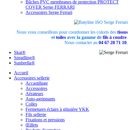
Bâches PVC membranes de protection PROTECT
COVER Serge FERRARI
Accessoires Serge Ferrari
Nous vous conseillons pour coordonner les coloris des
tissus
et
toiles
avec la gamme de
fils à coudre
.
Nous contacter au
04 67 28 71 10
.
Skai®
Spradling®
Sunbrella®
Accueil
Accessoires sellerie
Accastillage
Accessoires
Aérateurs
Auto-agrippants
Colles
Fermetures éclairs à glissière YKK
Fils sellerie
Fixations et pressions
Œillets