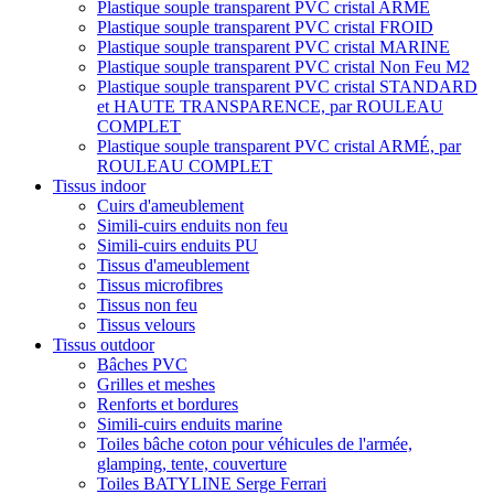
Plastique souple transparent PVC cristal ARMÉ
Plastique souple transparent PVC cristal FROID
Plastique souple transparent PVC cristal MARINE
Plastique souple transparent PVC cristal Non Feu M2
Plastique souple transparent PVC cristal STANDARD
et HAUTE TRANSPARENCE, par ROULEAU
COMPLET
Plastique souple transparent PVC cristal ARMÉ, par
ROULEAU COMPLET
Tissus indoor
Cuirs d'ameublement
Simili-cuirs enduits non feu
Simili-cuirs enduits PU
Tissus d'ameublement
Tissus microfibres
Tissus non feu
Tissus velours
Tissus outdoor
Bâches PVC
Grilles et meshes
Renforts et bordures
Simili-cuirs enduits marine
Toiles bâche coton pour véhicules de l'armée,
glamping, tente, couverture
Toiles BATYLINE Serge Ferrari