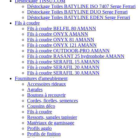
Déstockage TISSU.COM
Déstockage Toiles BATYLINE ISO 7407 Serge Ferrari
Déstockage Toiles BATYLINE DUO Serge Ferrari
Déstockage Toiles BATYLINE EDEN Serge Ferrari
Fils à coudre
Fils à coudre BELFIL 80 AMANN
Fils à coudre ONYX AMANN
Fils à coudre ONYX 81 AMANN
Fils à coudre ONYX 121 AMANN
Fils à coudre OUTDOOR-PRO AMANN
Fils à coudre RASANT 25 hydrophobe AMANN
Fils à coudre SERAFIL 15 AMANN
Fils à coudre SERAFIL 20 AMANN
Fils à coudre SERAFIL 30 AMANN
Fournitures d'ameublement
Accessoires rideaux
Agrafes
Boutons à recouvrir
Cordes, ficelles, semences
Coussins déco
Fils à coudre
Ressorts, sangles tapissier
Matériaux de garnissage
Profils agglo
Profils de finition