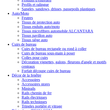
Produits d'entretien
Profils et ralingue
Sangles, sandows, drisses, passepoils plastiques
Auto/Moto
Feutres
Tissus de protection auto
Tissus enduits auto/moto
Tissus microfibres automobile ALCANTARA
Tissus pavillon auto
Tissus siège auto
Cuirs de bureau
Cuirs de bureau rectangle ou rond à coller
Cuirs de bureau sous-main à poser
Colles pour cuirs
Décoration vignettes, galons, fleurons d'angle et motifs
centraux
Forfait découpe cuirs de bureau
Décor de la fenêtre
Accessoires
Accessoires stores
Minirails
Rails chemin de fer
Rails électriques
Rails techniques
Tringles portière et vitrage