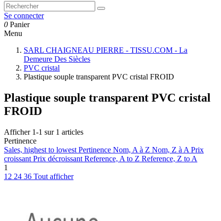
Se connecter
0
Panier
Menu
SARL CHAIGNEAU PIERRE - TISSU.COM - La
Demeure Des Siècles
PVC cristal
Plastique souple transparent PVC cristal FROID
Plastique souple transparent PVC cristal
FROID
Afficher 1-1 sur 1 articles
Pertinence
Sales, highest to lowest
Pertinence
Nom, A à Z
Nom, Z à A
Prix
croissant
Prix décroissant
Reference, A to Z
Reference, Z to A
1
12
24
36
Tout afficher