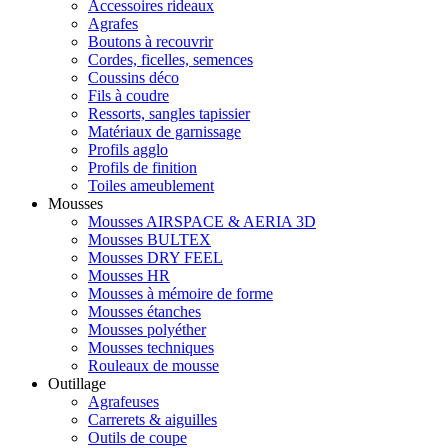
Accessoires rideaux
Agrafes
Boutons à recouvrir
Cordes, ficelles, semences
Coussins déco
Fils à coudre
Ressorts, sangles tapissier
Matériaux de garnissage
Profils agglo
Profils de finition
Toiles ameublement
Mousses
Mousses AIRSPACE & AERIA 3D
Mousses BULTEX
Mousses DRY FEEL
Mousses HR
Mousses à mémoire de forme
Mousses étanches
Mousses polyéther
Mousses techniques
Rouleaux de mousse
Outillage
Agrafeuses
Carrerets & aiguilles
Outils de coupe