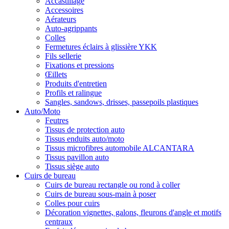
Accastillage
Accessoires
Aérateurs
Auto-agrippants
Colles
Fermetures éclairs à glissière YKK
Fils sellerie
Fixations et pressions
Œillets
Produits d'entretien
Profils et ralingue
Sangles, sandows, drisses, passepoils plastiques
Auto/Moto
Feutres
Tissus de protection auto
Tissus enduits auto/moto
Tissus microfibres automobile ALCANTARA
Tissus pavillon auto
Tissus siège auto
Cuirs de bureau
Cuirs de bureau rectangle ou rond à coller
Cuirs de bureau sous-main à poser
Colles pour cuirs
Décoration vignettes, galons, fleurons d'angle et motifs
centraux