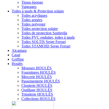
Tissus éponge
Vaigrages
Toiles à tauds & Protection solaire
Toiles acryliques
Toiles armées
Toiles polyester
Toiles protection solaire
Toiles de protection Sunbrella
Toiles PVC enduites, toiles à tauds
Toiles SOLTIS Serge Ferrari
Toiles STAMOID Serge Ferrari
Alcantara
Casal
Griffine
Houlès
Mousses HOULÈS
Fournitures HOULÈS
Mercerie HOULÈS
Passementerie HOULÈS
Clouterie HOULÈS
Outillage HOULÈS
Tringlerie HOULÈS
Collections HOULÈS