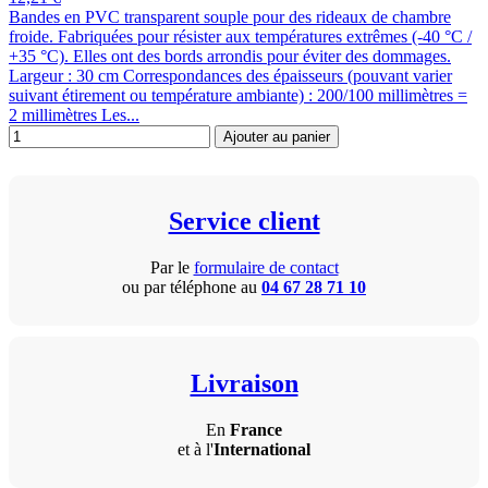
Bandes en PVC transparent souple pour des rideaux de chambre
froide. Fabriquées pour résister aux températures extrêmes (-40 °C /
+35 °C). Elles ont des bords arrondis pour éviter des dommages.
Largeur : 30 cm Correspondances des épaisseurs (pouvant varier
suivant étirement ou température ambiante) : 200/100 millimètres =
2 millimètres Les...
Ajouter au panier
Service client
Par le
formulaire de contact
ou par téléphone au
04 67 28 71 10
Livraison
En
France
et à l'
International