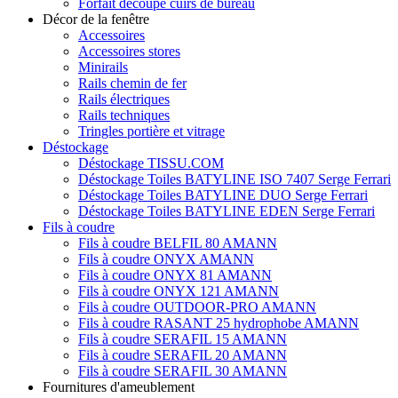
Forfait découpe cuirs de bureau
Décor de la fenêtre
Accessoires
Accessoires stores
Minirails
Rails chemin de fer
Rails électriques
Rails techniques
Tringles portière et vitrage
Déstockage
Déstockage TISSU.COM
Déstockage Toiles BATYLINE ISO 7407 Serge Ferrari
Déstockage Toiles BATYLINE DUO Serge Ferrari
Déstockage Toiles BATYLINE EDEN Serge Ferrari
Fils à coudre
Fils à coudre BELFIL 80 AMANN
Fils à coudre ONYX AMANN
Fils à coudre ONYX 81 AMANN
Fils à coudre ONYX 121 AMANN
Fils à coudre OUTDOOR-PRO AMANN
Fils à coudre RASANT 25 hydrophobe AMANN
Fils à coudre SERAFIL 15 AMANN
Fils à coudre SERAFIL 20 AMANN
Fils à coudre SERAFIL 30 AMANN
Fournitures d'ameublement