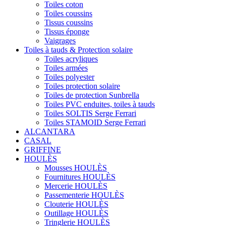
Toiles coton
Toiles coussins
Tissus coussins
Tissus éponge
Vaigrages
Toiles à tauds & Protection solaire
Toiles acryliques
Toiles armées
Toiles polyester
Toiles protection solaire
Toiles de protection Sunbrella
Toiles PVC enduites, toiles à tauds
Toiles SOLTIS Serge Ferrari
Toiles STAMOID Serge Ferrari
ALCANTARA
CASAL
GRIFFINE
HOULÈS
Mousses HOULÈS
Fournitures HOULÈS
Mercerie HOULÈS
Passementerie HOULÈS
Clouterie HOULÈS
Outillage HOULÈS
Tringlerie HOULÈS