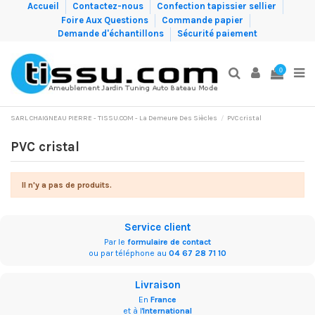
Accueil
Contactez-nous
Confection tapissier sellier
Foire Aux Questions
Commande papier
Demande d'échantillons
Sécurité paiement
0
SARL CHAIGNEAU PIERRE - TISSU.COM - La Demeure Des Siècles
PVC cristal
PVC cristal
Il n'y a pas de produits.
Service client
Par le
formulaire de contact
ou par téléphone au
04 67 28 71 10
Livraison
En
France
et à l'
International