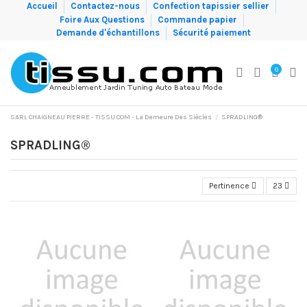
Accueil
Contactez-nous
Confection tapissier sellier
Foire Aux Questions
Commande papier
Demande d'échantillons
Sécurité paiement
0
SARL CHAIGNEAU PIERRE - TISSU.COM - La Demeure Des Siècles
SPRADLING®
SPRADLING®
Pertinence
23