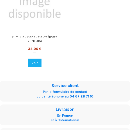
Simili-cuir enduit auto/moto
VENTURA
34,00 €
252-9002 Black
Voir
Service client
Par le
formulaire de contact
ou par téléphone au
04 67 28 71 10
Livraison
En
France
et à l'
International