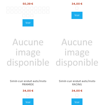
50,39 €
34,00 €
VOG-0012 Apricot
VOG-0011 Nugget
VOG-0006 Curry
VOG-0010 Mustard
VOG-0021 Lime
VOG-0023 Soda
VOG-0024 Glace
VOG-0025 Water
VOG-0019 Space
VOG-0018 Sky
VOG-0020 Denim
TWL-9002 Black
VOG-0031 Onyx
VOG-0030 Nickel
VOG-0029 Earth
VOG-0027 Steel
VOG-0026 Platinum
VOG-0002 Cloud
VOG-0003 Vanilla
VOG-0004 Eucalyptus
VOG-0005 Latte
VOG-0009 Mushroom
VOG-0001 Stone
Voir
VOG-0007 Cocoa
VOG-0014 Fuchsia
VOG-0013 Garnet
Voir
Simili-cuir enduit auto/moto
Simili-cuir enduit auto/moto
PIRAMIDE
RACING
34,00 €
34,00 €
251-9002 Black
RAC-9002 Black
Voir
Voir