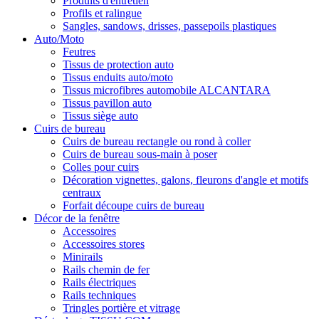
Produits d'entretien
Profils et ralingue
Sangles, sandows, drisses, passepoils plastiques
Auto/Moto
Feutres
Tissus de protection auto
Tissus enduits auto/moto
Tissus microfibres automobile ALCANTARA
Tissus pavillon auto
Tissus siège auto
Cuirs de bureau
Cuirs de bureau rectangle ou rond à coller
Cuirs de bureau sous-main à poser
Colles pour cuirs
Décoration vignettes, galons, fleurons d'angle et motifs
centraux
Forfait découpe cuirs de bureau
Décor de la fenêtre
Accessoires
Accessoires stores
Minirails
Rails chemin de fer
Rails électriques
Rails techniques
Tringles portière et vitrage