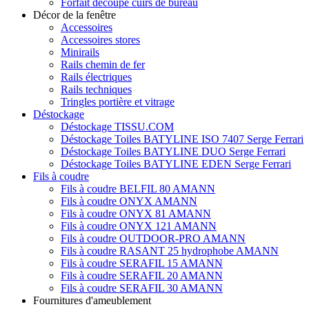
Forfait découpe cuirs de bureau
Décor de la fenêtre
Accessoires
Accessoires stores
Minirails
Rails chemin de fer
Rails électriques
Rails techniques
Tringles portière et vitrage
Déstockage
Déstockage TISSU.COM
Déstockage Toiles BATYLINE ISO 7407 Serge Ferrari
Déstockage Toiles BATYLINE DUO Serge Ferrari
Déstockage Toiles BATYLINE EDEN Serge Ferrari
Fils à coudre
Fils à coudre BELFIL 80 AMANN
Fils à coudre ONYX AMANN
Fils à coudre ONYX 81 AMANN
Fils à coudre ONYX 121 AMANN
Fils à coudre OUTDOOR-PRO AMANN
Fils à coudre RASANT 25 hydrophobe AMANN
Fils à coudre SERAFIL 15 AMANN
Fils à coudre SERAFIL 20 AMANN
Fils à coudre SERAFIL 30 AMANN
Fournitures d'ameublement