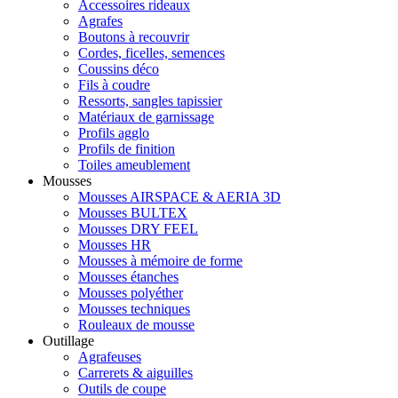
Accessoires rideaux
Agrafes
Boutons à recouvrir
Cordes, ficelles, semences
Coussins déco
Fils à coudre
Ressorts, sangles tapissier
Matériaux de garnissage
Profils agglo
Profils de finition
Toiles ameublement
Mousses
Mousses AIRSPACE & AERIA 3D
Mousses BULTEX
Mousses DRY FEEL
Mousses HR
Mousses à mémoire de forme
Mousses étanches
Mousses polyéther
Mousses techniques
Rouleaux de mousse
Outillage
Agrafeuses
Carrerets & aiguilles
Outils de coupe