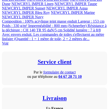
Dune
NEWCRYL IMPER Linen
NEWCRYL IMPER Taupe
NEWCRYL IMPER Sunset
NEWCRYL IMPER Aqua
NEWCRYL IMPER Bleu Roy
NEWCRYL IMPER Marine
NEWCRYL IMPER Navy
Composition : 100% acrylique teint masse enduit Largeur : 153 cm
Poids : 330 g/m² Imperméabilité : 800 mm (Schmerber) Résistance à
la déchirure : CH 140 TR 95 daN/5 cm Solidité lumière : 7 à 8/8
Avec envers enduit. Les commandes de toiles s'effectuent au mètre
linéaire (Quantité : 1 = 1 mètre de toile, 2 = 2 mètres de...
Voir
Service client
Par le
formulaire de contact
ou par téléphone au
04 67 28 71 10
Livraison
En
France