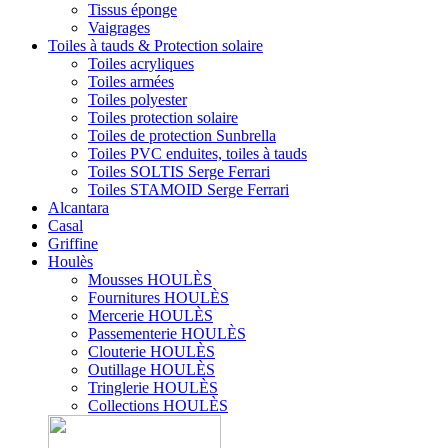
Tissus éponge
Vaigrages
Toiles à tauds & Protection solaire
Toiles acryliques
Toiles armées
Toiles polyester
Toiles protection solaire
Toiles de protection Sunbrella
Toiles PVC enduites, toiles à tauds
Toiles SOLTIS Serge Ferrari
Toiles STAMOID Serge Ferrari
Alcantara
Casal
Griffine
Houlès
Mousses HOULÈS
Fournitures HOULÈS
Mercerie HOULÈS
Passementerie HOULÈS
Clouterie HOULÈS
Outillage HOULÈS
Tringlerie HOULÈS
Collections HOULÈS