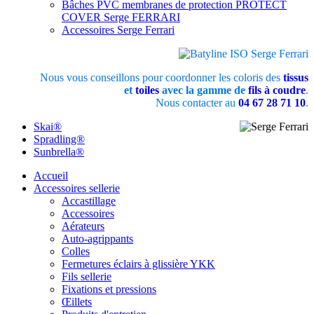
Bâches PVC membranes de protection PROTECT
COVER Serge FERRARI
Accessoires Serge Ferrari
Nous vous conseillons pour coordonner les coloris des
tissus
et
toiles
avec la gamme de
fils à coudre
.
Nous contacter au
04 67 28 71 10
.
Skai®
Spradling®
Sunbrella®
Accueil
Accessoires sellerie
Accastillage
Accessoires
Aérateurs
Auto-agrippants
Colles
Fermetures éclairs à glissière YKK
Fils sellerie
Fixations et pressions
Œillets