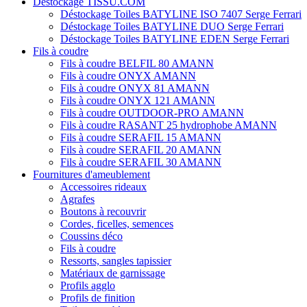
Déstockage TISSU.COM
Déstockage Toiles BATYLINE ISO 7407 Serge Ferrari
Déstockage Toiles BATYLINE DUO Serge Ferrari
Déstockage Toiles BATYLINE EDEN Serge Ferrari
Fils à coudre
Fils à coudre BELFIL 80 AMANN
Fils à coudre ONYX AMANN
Fils à coudre ONYX 81 AMANN
Fils à coudre ONYX 121 AMANN
Fils à coudre OUTDOOR-PRO AMANN
Fils à coudre RASANT 25 hydrophobe AMANN
Fils à coudre SERAFIL 15 AMANN
Fils à coudre SERAFIL 20 AMANN
Fils à coudre SERAFIL 30 AMANN
Fournitures d'ameublement
Accessoires rideaux
Agrafes
Boutons à recouvrir
Cordes, ficelles, semences
Coussins déco
Fils à coudre
Ressorts, sangles tapissier
Matériaux de garnissage
Profils agglo
Profils de finition