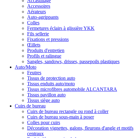
Accastillage
Accessoires
Aérateurs
Auto-agrippants
Colles
Fermetures éclairs à glissière YKK
Fils sellerie
Fixations et pressions
Œillets
Produits d'entretien
Profils et ralingue
Sangles, sandows, drisses, passepoils plastiques
Auto/Moto
Feutres
Tissus de protection auto
Tissus enduits auto/moto
Tissus microfibres automobile ALCANTARA
Tissus pavillon auto
Tissus siège auto
Cuirs de bureau
Cuirs de bureau rectangle ou rond à coller
Cuirs de bureau sous-main à poser
Colles pour cuirs
Décoration vignettes, galons, fleurons d'angle et motifs
centraux