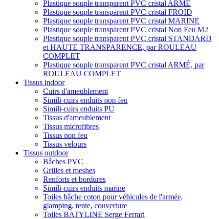
Plastique souple transparent PVC cristal ARMÉ
Plastique souple transparent PVC cristal FROID
Plastique souple transparent PVC cristal MARINE
Plastique souple transparent PVC cristal Non Feu M2
Plastique souple transparent PVC cristal STANDARD
et HAUTE TRANSPARENCE, par ROULEAU
COMPLET
Plastique souple transparent PVC cristal ARMÉ, par
ROULEAU COMPLET
Tissus indoor
Cuirs d'ameublement
Simili-cuirs enduits non feu
Simili-cuirs enduits PU
Tissus d'ameublement
Tissus microfibres
Tissus non feu
Tissus velours
Tissus outdoor
Bâches PVC
Grilles et meshes
Renforts et bordures
Simili-cuirs enduits marine
Toiles bâche coton pour véhicules de l'armée,
glamping, tente, couverture
Toiles BATYLINE Serge Ferrari