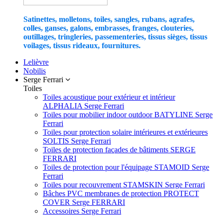
Satinettes, molletons, toiles, sangles, rubans, agrafes,
colles, ganses, galons, embrasses, franges, clouteries,
outillages, tringleries, passementeries, tissus sièges, tissus
voilages, tissus rideaux, fournitures.
Lelièvre
Nobilis
Serge Ferrari
Toiles
Toiles acoustique pour extérieur et intérieur
ALPHALIA Serge Ferrari
Toiles pour mobilier indoor outdoor BATYLINE Serge
Ferrari
Toiles pour protection solaire intérieures et extérieures
SOLTIS Serge Ferrari
Toiles de protection façades de bâtiments SERGE
FERRARI
Toiles de protection pour l'équipage STAMOID Serge
Ferrari
Toiles pour recouvrement STAMSKIN Serge Ferrari
Bâches PVC membranes de protection PROTECT
COVER Serge FERRARI
Accessoires Serge Ferrari