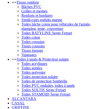
Tissus outdoor
Bâches PVC
Grilles et meshes
Renforts et bordures
Simili-cuirs enduits marine
Toiles bâche coton pour véhicules de l'armée,
glamping, tente, couverture
Toiles BATYLINE Serge Ferrari
Toiles coton
Toiles coussins
Tissus coussins
Tissus éponge
Vaigrages
Toiles à tauds & Protection solaire
Toiles acryliques
Toiles armées
Toiles polyester
Toiles protection solaire
Toiles de protection Sunbrella
Toiles PVC enduites, toiles à tauds
Toiles SOLTIS Serge Ferrari
Toiles STAMOID Serge Ferrari
ALCANTARA
CASAL
GRIFFINE