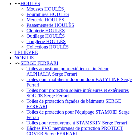
HOULÈS
Mousses HOULÈS
Fournitures HOULÈS
Mercerie HOULÈS
Passementerie HOULÈS
Clouterie HOULÈS
Outillage HOULÈS
Tringlerie HOULÈS
Collections HOULÈS
LELIÈVRE
NOBILIS
SERGE FERRARI
Toiles acoustique pour extérieur et intérieur
ALPHALIA Serge Ferrari
Toiles pour mobilier indoor outdoor BATYLINE Serge
Ferrari
Toiles pour protection solaire intérieures et extérieures
SOLTIS Serge Ferrari
Toiles de protection façades de bâtiments SERGE
FERRARI
Toiles de protection pour l'équipage STAMOID Serge
Ferrari
Toiles pour recouvrement STAMSKIN Serge Ferrari
Bâches PVC membranes de protection PROTECT
COVER Serge FERRARI