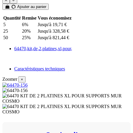
mat
Ajouter au panier
Quantité
Remise
Vous économisez
5
6%
Jusqu'à 19,71 €
25
20%
Jusqu'à 328,58 €
50
25%
Jusqu'à 821,44 €
64470,kit,de,2,platines,xl,pour,
Caractéristiques techniques
Zoomer
×