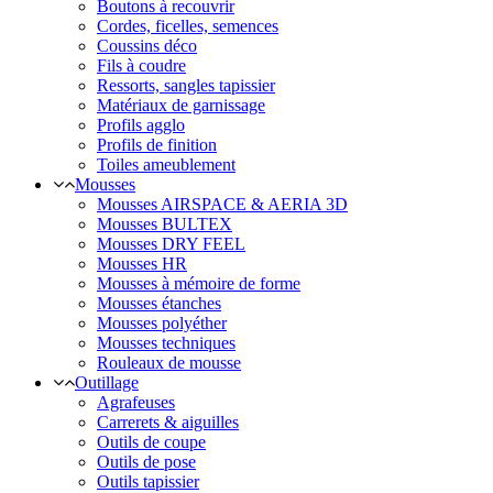
Boutons à recouvrir
Cordes, ficelles, semences
Coussins déco
Fils à coudre
Ressorts, sangles tapissier
Matériaux de garnissage
Profils agglo
Profils de finition
Toiles ameublement
Mousses
Mousses AIRSPACE & AERIA 3D
Mousses BULTEX
Mousses DRY FEEL
Mousses HR
Mousses à mémoire de forme
Mousses étanches
Mousses polyéther
Mousses techniques
Rouleaux de mousse
Outillage
Agrafeuses
Carrerets & aiguilles
Outils de coupe
Outils de pose
Outils tapissier