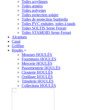
Toiles acryliques
Toiles armées
Toiles polyester
Toiles protection solaire
Toiles de protection Sunbrella
Toiles PVC enduites, toiles à tauds
Toiles SOLTIS Serge Ferrari
Toiles STAMOID Serge Ferrari
Alcantara
Casal
Griffine
Houlès
Mousses HOULÈS
Fournitures HOULÈS
Mercerie HOULÈS
Passementerie HOULÈS
Clouterie HOULÈS
Outillage HOULÈS
Tringlerie HOULÈS
Collections HOULÈS