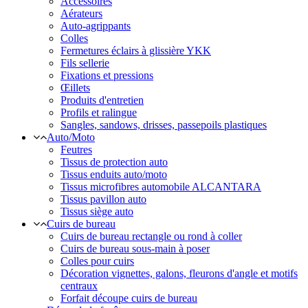
Accessoires
Aérateurs
Auto-agrippants
Colles
Fermetures éclairs à glissière YKK
Fils sellerie
Fixations et pressions
Œillets
Produits d'entretien
Profils et ralingue
Sangles, sandows, drisses, passepoils plastiques
Auto/Moto
Feutres
Tissus de protection auto
Tissus enduits auto/moto
Tissus microfibres automobile ALCANTARA
Tissus pavillon auto
Tissus siège auto
Cuirs de bureau
Cuirs de bureau rectangle ou rond à coller
Cuirs de bureau sous-main à poser
Colles pour cuirs
Décoration vignettes, galons, fleurons d'angle et motifs
centraux
Forfait découpe cuirs de bureau