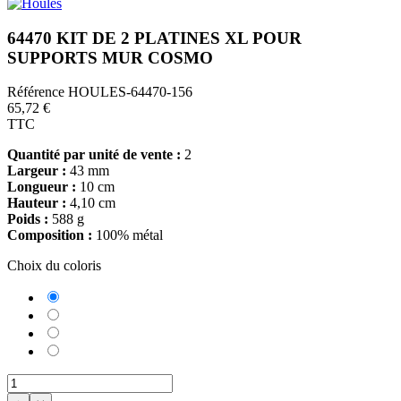
64470 KIT DE 2 PLATINES XL POUR
SUPPORTS MUR COSMO
Référence
HOULES-64470-156
65,72 €
TTC
Quantité par unité de vente :
2
Largeur :
43 mm
Longueur :
10 cm
Hauteur :
4,10 cm
Poids :
588 g
Composition :
100% métal
Choix du coloris
64470-
156
64470-
Laqué
157
64470-
blanc
Nickel
158
64470-
brossé
Noir
159
mat
brossé
Titane
mat
brossé