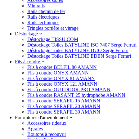
Accessoires stores
Minirails
Rails chemin de fer
Rails électriques
Rails techniques
Tringles portière et vitrage
Déstockage
Déstockage TISSU.COM
Déstockage Toiles BATYLINE ISO 7407 Serge Ferrari
Déstockage Toiles BATYLINE DUO Serge Ferrari
Déstockage Toiles BATYLINE EDEN Serge Ferrari
Fils à coudre
Fils à coudre BELFIL 80 AMANN
Fils à coudre ONYX AMANN
Fils à coudre ONYX 81 AMANN
Fils à coudre ONYX 121 AMANN
Fils à coudre OUTDOOR-PRO AMANN
Fils à coudre RASANT 25 hydrophobe AMANN
Fils à coudre SERAFIL 15 AMANN
Fils à coudre SERAFIL 20 AMANN
Fils à coudre SERAFIL 30 AMANN
Fournitures d'ameublement
Accessoires rideaux
Agrafes
Boutons à recouvrir