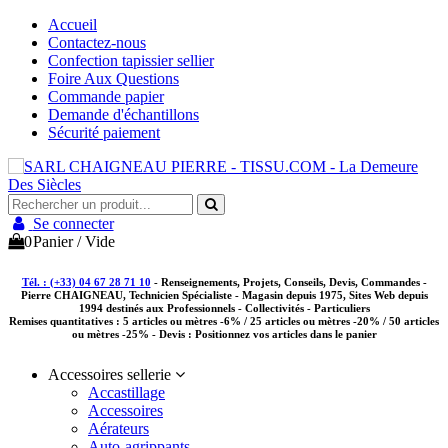
Accueil
Contactez-nous
Confection tapissier sellier
Foire Aux Questions
Commande papier
Demande d'échantillons
Sécurité paiement
Se connecter
0
Panier
/
Vide
Tél. : (+33) 04 67 28 71 10
- Renseignements, Projets, Conseils, Devis, Commandes -
Pierre CHAIGNEAU, Technicien Spécialiste - Magasin depuis 1975, Sites Web depuis
1994 destinés aux
Professionnels - Collectivités - Particuliers
Remises quantitatives :
5 articles ou mètres -6% / 25 articles ou mètres -20% / 50 articles
ou mètres -25%
- Devis : Positionnez vos articles dans le panier
Accessoires sellerie
Accastillage
Accessoires
Aérateurs
Auto-agrippants