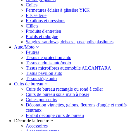
Colles
Fermetures éclairs à glissière YKK
Fils sellerie
Fixations et pressions
Œillets
Produits d'entretien
Profils et ralingue
Sangles, sandows, drisses, passepoils plastiques
Auto/Moto
Feutres
Tissus de protection auto
Tissus enduits auto/moto
Tissus microfibres automobile ALCANTARA
Tissus pavillon auto
Tissus siège auto
Cuirs de bureau
Cuirs de bureau rectangle ou rond à coller
Cuirs de bureau sous-main à poser
Colles pour cuirs
Décoration vignettes, galons, fleurons d'angle et motifs
centraux
Forfait découpe cuirs de bureau
Décor de la fenêtre
Accessoires