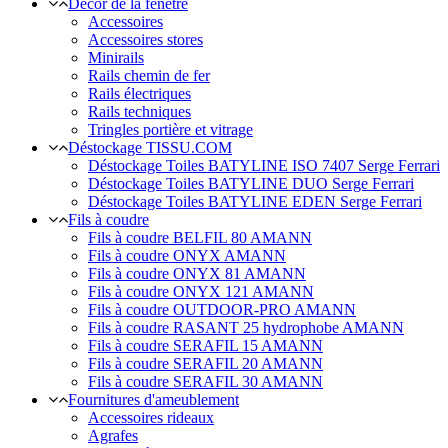
Décor de la fenêtre
Accessoires
Accessoires stores
Minirails
Rails chemin de fer
Rails électriques
Rails techniques
Tringles portière et vitrage
Déstockage TISSU.COM
Déstockage Toiles BATYLINE ISO 7407 Serge Ferrari
Déstockage Toiles BATYLINE DUO Serge Ferrari
Déstockage Toiles BATYLINE EDEN Serge Ferrari
Fils à coudre
Fils à coudre BELFIL 80 AMANN
Fils à coudre ONYX AMANN
Fils à coudre ONYX 81 AMANN
Fils à coudre ONYX 121 AMANN
Fils à coudre OUTDOOR-PRO AMANN
Fils à coudre RASANT 25 hydrophobe AMANN
Fils à coudre SERAFIL 15 AMANN
Fils à coudre SERAFIL 20 AMANN
Fils à coudre SERAFIL 30 AMANN
Fournitures d'ameublement
Accessoires rideaux
Agrafes