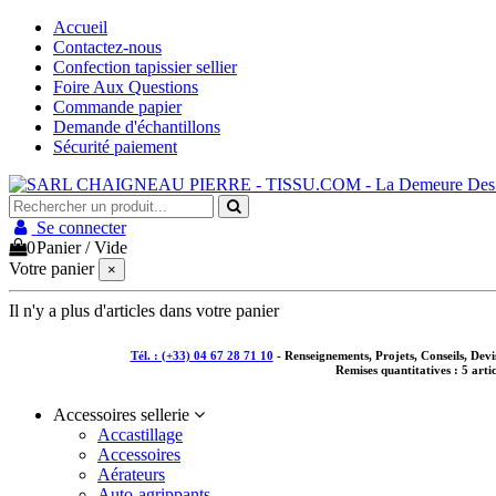
Accueil
Contactez-nous
Confection tapissier sellier
Foire Aux Questions
Commande papier
Demande d'échantillons
Sécurité paiement
Se connecter
0
Panier
/
Vide
Votre panier
×
Il n'y a plus d'articles dans votre panier
Tél. : (+33) 04 67 28 71 10
- Renseignements, Projets, Conseils, De
Remises quantitatives :
5 arti
Accessoires sellerie
Accastillage
Accessoires
Aérateurs
Auto-agrippants