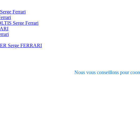
Serge Ferrari
errari
SOLTIS Serge Ferrari
RARI
rrari
VER Serge FERRARI
Nous vous conseillons pour coord