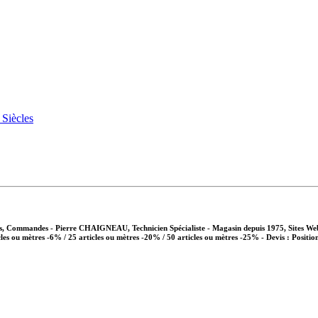
vis, Commandes - Pierre CHAIGNEAU, Technicien Spécialiste - Magasin depuis 1975, Sites We
cles ou mètres -6% / 25 articles ou mètres -20% / 50 articles ou mètres -25%
- Devis : Positio