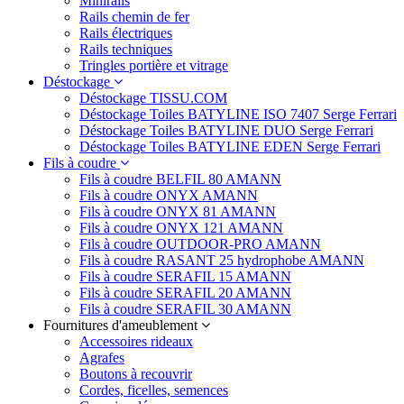
Minirails
Rails chemin de fer
Rails électriques
Rails techniques
Tringles portière et vitrage
Déstockage
Déstockage TISSU.COM
Déstockage Toiles BATYLINE ISO 7407 Serge Ferrari
Déstockage Toiles BATYLINE DUO Serge Ferrari
Déstockage Toiles BATYLINE EDEN Serge Ferrari
Fils à coudre
Fils à coudre BELFIL 80 AMANN
Fils à coudre ONYX AMANN
Fils à coudre ONYX 81 AMANN
Fils à coudre ONYX 121 AMANN
Fils à coudre OUTDOOR-PRO AMANN
Fils à coudre RASANT 25 hydrophobe AMANN
Fils à coudre SERAFIL 15 AMANN
Fils à coudre SERAFIL 20 AMANN
Fils à coudre SERAFIL 30 AMANN
Fournitures d'ameublement
Accessoires rideaux
Agrafes
Boutons à recouvrir
Cordes, ficelles, semences