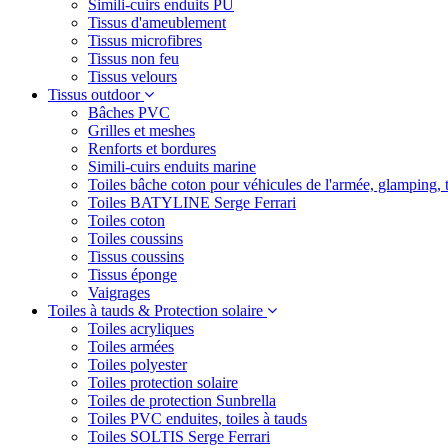
Simili-cuirs enduits PU
Tissus d'ameublement
Tissus microfibres
Tissus non feu
Tissus velours
Tissus outdoor
Bâches PVC
Grilles et meshes
Renforts et bordures
Simili-cuirs enduits marine
Toiles bâche coton pour véhicules de l'armée, glamping, 
Toiles BATYLINE Serge Ferrari
Toiles coton
Toiles coussins
Tissus coussins
Tissus éponge
Vaigrages
Toiles à tauds & Protection solaire
Toiles acryliques
Toiles armées
Toiles polyester
Toiles protection solaire
Toiles de protection Sunbrella
Toiles PVC enduites, toiles à tauds
Toiles SOLTIS Serge Ferrari