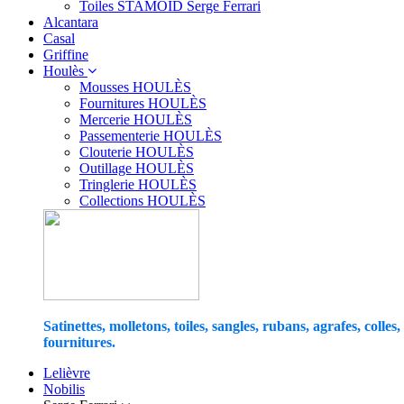
Toiles STAMOID Serge Ferrari
Alcantara
Casal
Griffine
Houlès
Mousses HOULÈS
Fournitures HOULÈS
Mercerie HOULÈS
Passementerie HOULÈS
Clouterie HOULÈS
Outillage HOULÈS
Tringlerie HOULÈS
Collections HOULÈS
Satinettes, molletons, toiles, sangles, rubans, agrafes, colles,
fournitures.
Lelièvre
Nobilis