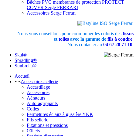
Bâches PVC membranes de protection PROTECT
COVER Serge FERRARI
Accessoires Serge Ferrari
Nous vous conseillons pour coordonner les coloris des
tissus
et
toiles
avec la gamme de
fils à coudre
.
Nous contacter au
04 67 28 71 10
.
Skai®
Spradling®
Sunbrella®
Accueil
Accessoires sellerie
Accastillage
Accessoires
Aérateurs
Auto-agrippants
Colles
Fermetures éclairs à glissière YKK
Fils sellerie
Fixations et pressions
Œillets