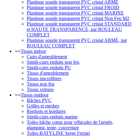
Plastique souple transparent PVC cristal ARMÉ
Plastique souple transparent PVC cristal FROID
Plastique souple transparent PVC cristal MARINE
Plastique souple transparent PVC cristal Non Feu M2
Plastique souple transparent PVC cristal STANDARD
et HAUTE TRANSPARENCE, par ROULEAU
COMPLET
Plastique souple transparent PVC cristal ARMÉ, par
ROULEAU COMPLET
Tissus indoor
Cuirs d'ameublement
Simili-cuirs enduits non feu
Simili-cuirs enduits PU
Tissus d'ameublement
Tissus microfibres
Tissus non feu
Tissus velours
Tissus outdoor
Bâches PVC
Grilles et meshes
Renforts et bordures
Simili-cuirs enduits marine
Toiles bâche coton pour véhicules de l'armée,
glamping, tente, couverture
Toiles BATYLINE Serge Ferrari