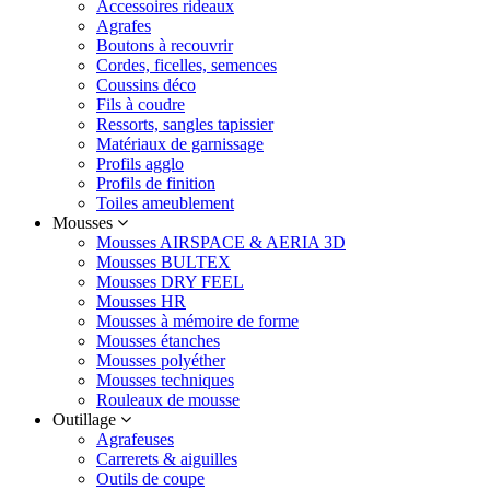
Accessoires rideaux
Agrafes
Boutons à recouvrir
Cordes, ficelles, semences
Coussins déco
Fils à coudre
Ressorts, sangles tapissier
Matériaux de garnissage
Profils agglo
Profils de finition
Toiles ameublement
Mousses
Mousses AIRSPACE & AERIA 3D
Mousses BULTEX
Mousses DRY FEEL
Mousses HR
Mousses à mémoire de forme
Mousses étanches
Mousses polyéther
Mousses techniques
Rouleaux de mousse
Outillage
Agrafeuses
Carrerets & aiguilles
Outils de coupe