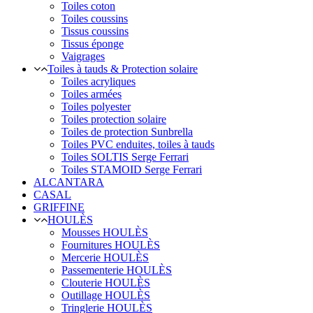
Toiles coton
Toiles coussins
Tissus coussins
Tissus éponge
Vaigrages
Toiles à tauds & Protection solaire
Toiles acryliques
Toiles armées
Toiles polyester
Toiles protection solaire
Toiles de protection Sunbrella
Toiles PVC enduites, toiles à tauds
Toiles SOLTIS Serge Ferrari
Toiles STAMOID Serge Ferrari
ALCANTARA
CASAL
GRIFFINE
HOULÈS
Mousses HOULÈS
Fournitures HOULÈS
Mercerie HOULÈS
Passementerie HOULÈS
Clouterie HOULÈS
Outillage HOULÈS
Tringlerie HOULÈS