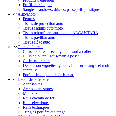
Produits d'entretien
Profils et ralingue
Sangles, sandows, drisses, passepoils plastiques
Auto/Moto
Feutres
Tissus de protection auto
Tissus enduits auto/moto
Tissus microfibres automobile ALCANTARA
Tissus pavillon auto
Tissus siège auto
Cuirs de bureau
Cuirs de bureau rectangle ou rond à coller
Cuirs de bureau sous-main à poser
Colles pour cuirs
Décoration vignettes, galons, fleurons d'angle et motifs
centraux
Forfait découpe cuirs de bureau
Décor de la fenêtre
Accessoires
Accessoires stores
Minirails
Rails chemin de fer
Rails électriques
Rails techniques
Tringles portière et vitrage