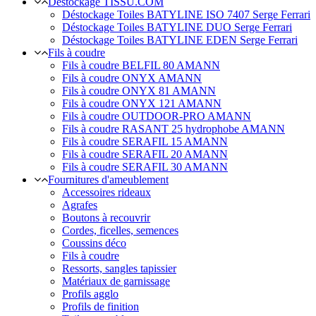
Déstockage TISSU.COM
Déstockage Toiles BATYLINE ISO 7407 Serge Ferrari
Déstockage Toiles BATYLINE DUO Serge Ferrari
Déstockage Toiles BATYLINE EDEN Serge Ferrari
Fils à coudre
Fils à coudre BELFIL 80 AMANN
Fils à coudre ONYX AMANN
Fils à coudre ONYX 81 AMANN
Fils à coudre ONYX 121 AMANN
Fils à coudre OUTDOOR-PRO AMANN
Fils à coudre RASANT 25 hydrophobe AMANN
Fils à coudre SERAFIL 15 AMANN
Fils à coudre SERAFIL 20 AMANN
Fils à coudre SERAFIL 30 AMANN
Fournitures d'ameublement
Accessoires rideaux
Agrafes
Boutons à recouvrir
Cordes, ficelles, semences
Coussins déco
Fils à coudre
Ressorts, sangles tapissier
Matériaux de garnissage
Profils agglo
Profils de finition