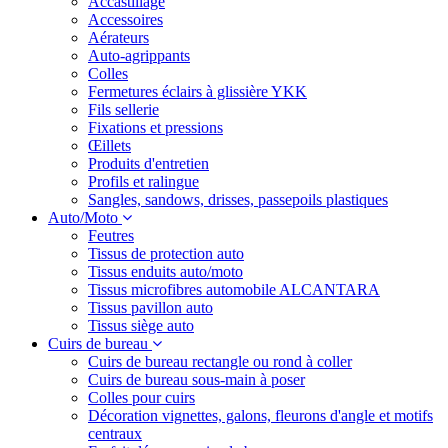
Accastillage
Accessoires
Aérateurs
Auto-agrippants
Colles
Fermetures éclairs à glissière YKK
Fils sellerie
Fixations et pressions
Œillets
Produits d'entretien
Profils et ralingue
Sangles, sandows, drisses, passepoils plastiques
Auto/Moto
Feutres
Tissus de protection auto
Tissus enduits auto/moto
Tissus microfibres automobile ALCANTARA
Tissus pavillon auto
Tissus siège auto
Cuirs de bureau
Cuirs de bureau rectangle ou rond à coller
Cuirs de bureau sous-main à poser
Colles pour cuirs
Décoration vignettes, galons, fleurons d'angle et motifs
centraux