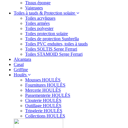
Tissus éponge
Vaigrages
Toiles à tauds & Protection solaire
Toiles acryliques
Toiles armées
Toiles polyester
Toiles protection solaire
Toiles de protection Sunbrella
Toiles PVC enduites, toiles à tauds
Toiles SOLTIS Serge Ferrari
Toiles STAMOID Serge Ferrari
Alcantara
Casal
Griffine
Houlès
Mousses HOULÈS
Fournitures HOULÈS
Mercerie HOULÈS
Passementerie HOULÈS
Clouterie HOULÈS
Outillage HOULÈS
Tringlerie HOULÈS
Collections HOULÈS