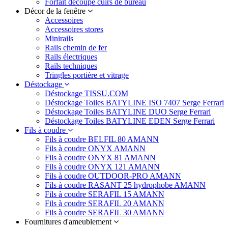
Forfait découpe cuirs de bureau
Décor de la fenêtre
Accessoires
Accessoires stores
Minirails
Rails chemin de fer
Rails électriques
Rails techniques
Tringles portière et vitrage
Déstockage
Déstockage TISSU.COM
Déstockage Toiles BATYLINE ISO 7407 Serge Ferrari
Déstockage Toiles BATYLINE DUO Serge Ferrari
Déstockage Toiles BATYLINE EDEN Serge Ferrari
Fils à coudre
Fils à coudre BELFIL 80 AMANN
Fils à coudre ONYX AMANN
Fils à coudre ONYX 81 AMANN
Fils à coudre ONYX 121 AMANN
Fils à coudre OUTDOOR-PRO AMANN
Fils à coudre RASANT 25 hydrophobe AMANN
Fils à coudre SERAFIL 15 AMANN
Fils à coudre SERAFIL 20 AMANN
Fils à coudre SERAFIL 30 AMANN
Fournitures d'ameublement