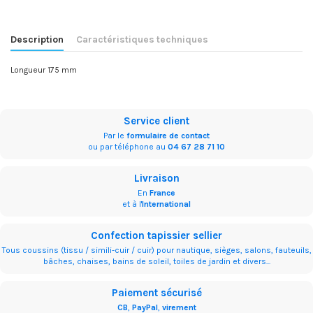
Description
Caractéristiques techniques
Longueur 175 mm
Service client
Par le
formulaire de contact
ou par téléphone au
04 67 28 71 10
Livraison
En
France
et à l'
International
Confection tapissier sellier
Tous coussins (tissu / simili-cuir / cuir) pour nautique, sièges, salons, fauteuils,
bâches, chaises, bains de soleil, toiles de jardin et divers...
Paiement sécurisé
CB
,
PayPal
,
virement