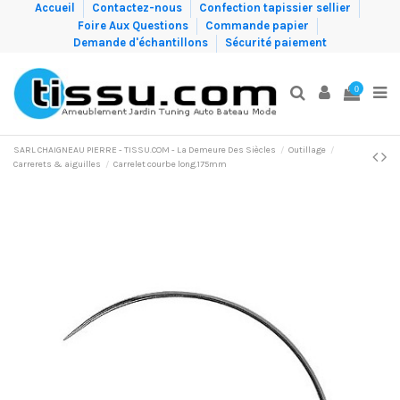
Accueil
Contactez-nous
Confection tapissier sellier
Foire Aux Questions
Commande papier
Demande d'échantillons
Sécurité paiement
0
SARL CHAIGNEAU PIERRE - TISSU.COM - La Demeure Des Siècles
Outillage
Carrerets & aiguilles
Carrelet courbe long.175mm