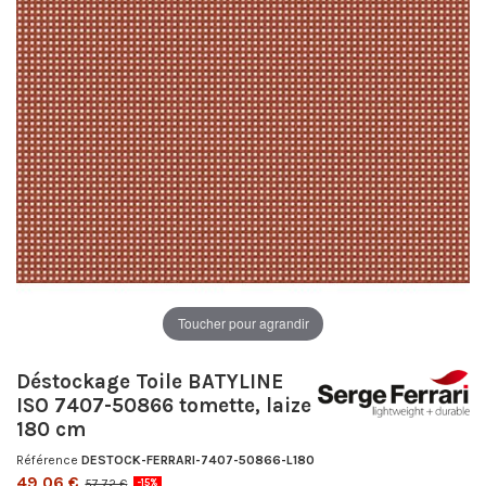
Toucher pour agrandir
Déstockage Toile BATYLINE
ISO 7407-50866 tomette, laize
180 cm
Référence
DESTOCK-FERRARI-7407-50866-L180
49,06 €
57,72 €
-15%