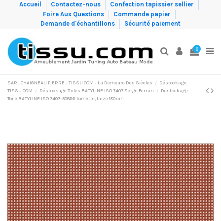
Accueil
Contactez-nous
Confection tapissier sellier
Foire Aux Questions
Commande papier
Demande d'échantillons
Sécurité paiement
0
SARL CHAIGNEAU PIERRE - TISSU.COM - La Demeure Des Siècles
Déstockage
TISSU.COM
Déstockage Toiles BATYLINE ISO 7407 Serge Ferrari
Déstockage
Toile BATYLINE ISO 7407-50866 tomette, laize 180 cm