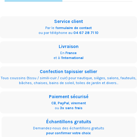
Service client
Par le
formulaire de contact
ou par téléphone au
04 67 28 71 10
Livraison
En
France
et à l'
International
Confection tapissier sellier
Tous coussins (tissu / simili-cuir / cuir) pour nautique, sièges, salons, fauteuils,
bâches, chaises, bains de soleil, toiles de jardin et divers...
Paiement sécurisé
CB
,
PayPal
,
virement
ou
3x sans frais
Échantillons gratuits
Demandez-nous des échantillons gratuits
pour confirmer votre choix