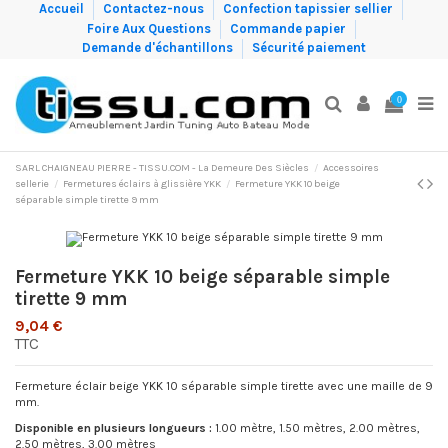
Accueil
Contactez-nous
Confection tapissier sellier
Foire Aux Questions
Commande papier
Demande d'échantillons
Sécurité paiement
0
SARL CHAIGNEAU PIERRE - TISSU.COM - La Demeure Des Siècles
Accessoires
sellerie
Fermetures éclairs à glissière YKK
Fermeture YKK 10 beige
séparable simple tirette 9 mm
Fermeture YKK 10 beige séparable simple
tirette 9 mm
9,04 €
TTC
Fermeture éclair beige YKK 10 séparable simple tirette avec une maille de 9
mm.
Disponible en plusieurs longueurs :
1.00 mètre, 1.50 mètres, 2.00 mètres,
2.50 mètres, 3.00 mètres