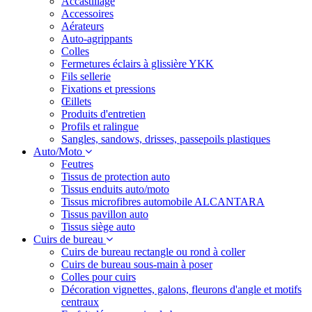
Accastillage
Accessoires
Aérateurs
Auto-agrippants
Colles
Fermetures éclairs à glissière YKK
Fils sellerie
Fixations et pressions
Œillets
Produits d'entretien
Profils et ralingue
Sangles, sandows, drisses, passepoils plastiques
Auto/Moto
Feutres
Tissus de protection auto
Tissus enduits auto/moto
Tissus microfibres automobile ALCANTARA
Tissus pavillon auto
Tissus siège auto
Cuirs de bureau
Cuirs de bureau rectangle ou rond à coller
Cuirs de bureau sous-main à poser
Colles pour cuirs
Décoration vignettes, galons, fleurons d'angle et motifs
centraux