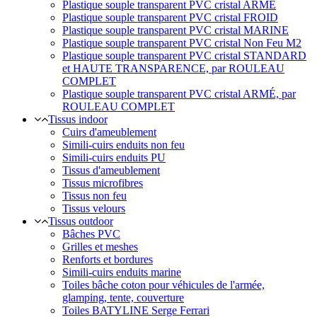
Plastique souple transparent PVC cristal ARMÉ
Plastique souple transparent PVC cristal FROID
Plastique souple transparent PVC cristal MARINE
Plastique souple transparent PVC cristal Non Feu M2
Plastique souple transparent PVC cristal STANDARD
et HAUTE TRANSPARENCE, par ROULEAU
COMPLET
Plastique souple transparent PVC cristal ARMÉ, par
ROULEAU COMPLET
Tissus indoor
Cuirs d'ameublement
Simili-cuirs enduits non feu
Simili-cuirs enduits PU
Tissus d'ameublement
Tissus microfibres
Tissus non feu
Tissus velours
Tissus outdoor
Bâches PVC
Grilles et meshes
Renforts et bordures
Simili-cuirs enduits marine
Toiles bâche coton pour véhicules de l'armée,
glamping, tente, couverture
Toiles BATYLINE Serge Ferrari