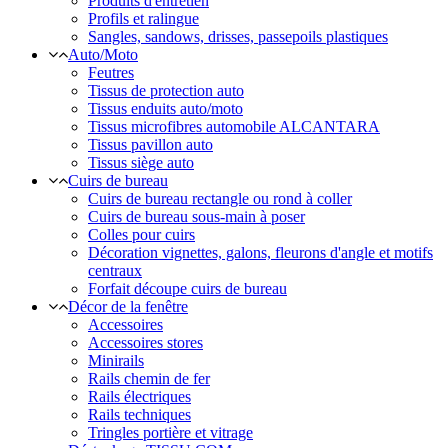
Produits d'entretien
Profils et ralingue
Sangles, sandows, drisses, passepoils plastiques
Auto/Moto
Feutres
Tissus de protection auto
Tissus enduits auto/moto
Tissus microfibres automobile ALCANTARA
Tissus pavillon auto
Tissus siège auto
Cuirs de bureau
Cuirs de bureau rectangle ou rond à coller
Cuirs de bureau sous-main à poser
Colles pour cuirs
Décoration vignettes, galons, fleurons d'angle et motifs
centraux
Forfait découpe cuirs de bureau
Décor de la fenêtre
Accessoires
Accessoires stores
Minirails
Rails chemin de fer
Rails électriques
Rails techniques
Tringles portière et vitrage