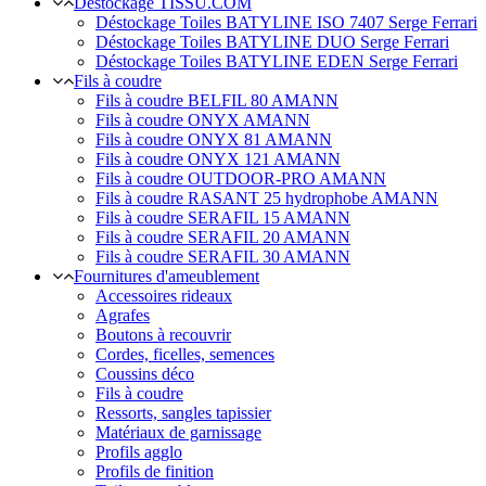
Déstockage TISSU.COM
Déstockage Toiles BATYLINE ISO 7407 Serge Ferrari
Déstockage Toiles BATYLINE DUO Serge Ferrari
Déstockage Toiles BATYLINE EDEN Serge Ferrari
Fils à coudre
Fils à coudre BELFIL 80 AMANN
Fils à coudre ONYX AMANN
Fils à coudre ONYX 81 AMANN
Fils à coudre ONYX 121 AMANN
Fils à coudre OUTDOOR-PRO AMANN
Fils à coudre RASANT 25 hydrophobe AMANN
Fils à coudre SERAFIL 15 AMANN
Fils à coudre SERAFIL 20 AMANN
Fils à coudre SERAFIL 30 AMANN
Fournitures d'ameublement
Accessoires rideaux
Agrafes
Boutons à recouvrir
Cordes, ficelles, semences
Coussins déco
Fils à coudre
Ressorts, sangles tapissier
Matériaux de garnissage
Profils agglo
Profils de finition