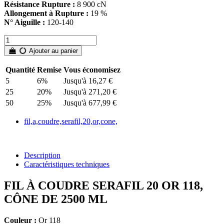
Résistance Rupture :
8 900 cN
Allongement à Rupture :
19 %
N° Aiguille :
120-140
Ajouter au panier
Quantité
Remise
Vous économisez
5
6%
Jusqu'à 16,27 €
25
20%
Jusqu'à 271,20 €
50
25%
Jusqu'à 677,99 €
fil,a,coudre,serafil,20,or,cone,
Description
Caractéristiques techniques
FIL À COUDRE SERAFIL 20 OR 118,
CÔNE DE 2500 ML
Couleur :
Or 118