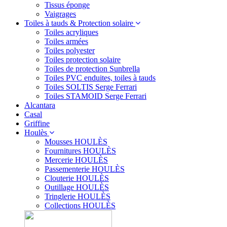
Tissus éponge
Vaigrages
Toiles à tauds & Protection solaire
Toiles acryliques
Toiles armées
Toiles polyester
Toiles protection solaire
Toiles de protection Sunbrella
Toiles PVC enduites, toiles à tauds
Toiles SOLTIS Serge Ferrari
Toiles STAMOID Serge Ferrari
Alcantara
Casal
Griffine
Houlès
Mousses HOULÈS
Fournitures HOULÈS
Mercerie HOULÈS
Passementerie HOULÈS
Clouterie HOULÈS
Outillage HOULÈS
Tringlerie HOULÈS
Collections HOULÈS