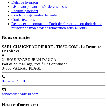
Délai de livraison
Livraison personnalisée de vos tissus
Sécurité paiement
Conditions générales de vente
Contactez-nous
Renoncer au contrat ici : Droit de rétractation ou droit de me
rétracter de mon droit de rétractation sous 14 jours
Nous contacter
SARL CHAIGNEAU PIERRE - TISSU.COM - La Demeure
Des Siècles
21 BOULEVARD JEAN DAUGA
Port de Valras-Plage, face à La Capitainerie
34350 VALRAS-PLAGE
04 67 28 71 10
serviceclient@tissu.com
Horaires d'ouverture :