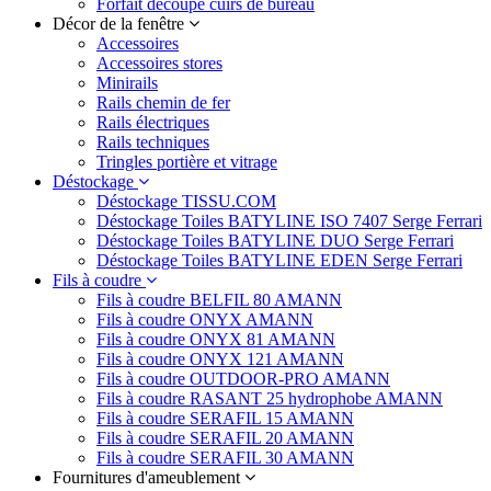
Forfait découpe cuirs de bureau
Décor de la fenêtre
Accessoires
Accessoires stores
Minirails
Rails chemin de fer
Rails électriques
Rails techniques
Tringles portière et vitrage
Déstockage
Déstockage TISSU.COM
Déstockage Toiles BATYLINE ISO 7407 Serge Ferrari
Déstockage Toiles BATYLINE DUO Serge Ferrari
Déstockage Toiles BATYLINE EDEN Serge Ferrari
Fils à coudre
Fils à coudre BELFIL 80 AMANN
Fils à coudre ONYX AMANN
Fils à coudre ONYX 81 AMANN
Fils à coudre ONYX 121 AMANN
Fils à coudre OUTDOOR-PRO AMANN
Fils à coudre RASANT 25 hydrophobe AMANN
Fils à coudre SERAFIL 15 AMANN
Fils à coudre SERAFIL 20 AMANN
Fils à coudre SERAFIL 30 AMANN
Fournitures d'ameublement