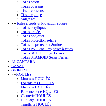
Toiles coton
Toiles coussins
Tissus coussins
Tissus éponge
Vaigrages
Toiles à tauds & Protection solaire
Toiles acryliques
Toiles armées
Toiles polyester
Toiles protection solaire
Toiles de protection Sunbrella
Toiles PVC enduites, toiles à tauds
Toiles SOLTIS Serge Ferrari
Toiles STAMOID Serge Ferrari
ALCANTARA
CASAL
GRIFFINE
HOULÈS
Mousses HOULÈS
Fournitures HOULÈS
Mercerie HOULÈS
Passementerie HOULÈS
Clouterie HOULÈS
Outillage HOULÈS
Tringlerie HOULÈS