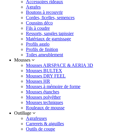
Accessoires rideaux
Agrafes
Boutons à recouvrir
Cordes, ficelles, semences
Coussins déco
Fils à coudre
Ressorts, sangles tapissier
Matériaux de garnissage
Profils agglo
Profils de finition
Toiles ameublement
Mousses
Mousses AIRSPACE & AERIA 3D
Mousses BULTEX
Mousses DRY FEEL
Mousses HR
Mousses à mémoire de forme
Mousses étanches
Mousses polyéther
Mousses techniques
Rouleaux de mousse
Outillage
Agrafeuses
Carrerets & aiguilles
Outils de coupe