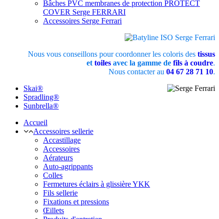
Bâches PVC membranes de protection PROTECT
COVER Serge FERRARI
Accessoires Serge Ferrari
Nous vous conseillons pour coordonner les coloris des
tissus
et
toiles
avec la gamme de
fils à coudre
.
Nous contacter au
04 67 28 71 10
.
Skai®
Spradling®
Sunbrella®
Accueil
Accessoires sellerie
Accastillage
Accessoires
Aérateurs
Auto-agrippants
Colles
Fermetures éclairs à glissière YKK
Fils sellerie
Fixations et pressions
Œillets