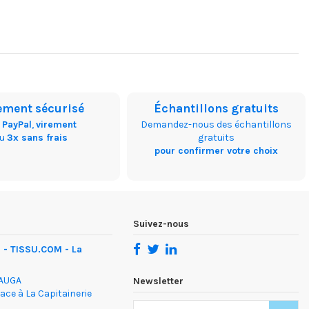
ement sécurisé
Échantillons gratuits
,
PayPal
,
virement
Demandez-nous des échantillons
ou
3x sans frais
gratuits
pour confirmer votre choix
Suivez-nous
- TISSU.COM - La
DAUGA
Newsletter
face à La Capitainerie