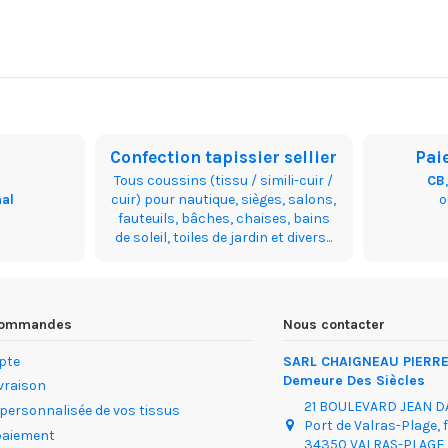
Confection tapissier sellier
Pai
Tous coussins (tissu / simili-cuir /
CB
nal
cuir) pour nautique, sièges, salons,
fauteuils, bâches, chaises, bains
de soleil, toiles de jardin et divers...
 commandes
Nous contacter
pte
SARL CHAIGNEAU PIERRE 
Demeure Des Siècles
ivraison
21 BOULEVARD JEAN 
 personnalisée de vos tissus
Port de Valras-Plage, 
paiement
34350 VALRAS-PLAGE