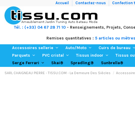
Accueil
Contactez-nous
Confection t
Tél. : (+33) 04 67 28 71 10
- Renseignements, Projets, Conse
Remises quantitatives :
5 articles ou mètre
Accessoires sellerie
Auto/Moto
Cuirs de bureau
Parquets
PVC cristal
Tissus indoor
Tissus o
Skai®
Spradling®
Sunbrella®
Serge Ferrari
SARL CHAIGNEAU PIERRE - TISSU.COM - La Demeure Des Siècles
Accessoires