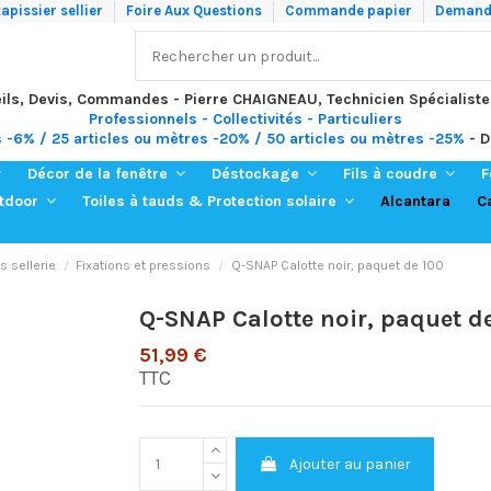
apissier sellier
Foire Aux Questions
Commande papier
Demande
ils, Devis, Commandes - Pierre CHAIGNEAU, Technicien Spécialiste
Professionnels - Collectivités - Particuliers
s -6% / 25 articles ou mètres -20% / 50 articles ou mètres -25%
- D
Décor de la fenêtre
Déstockage
Fils à coudre
F
Alcantara
C
utdoor
Toiles à tauds & Protection solaire
 sellerie
Fixations et pressions
Q-SNAP Calotte noir, paquet de 100
Q-SNAP Calotte noir, paquet d
51,99 €
TTC
Ajouter au panier