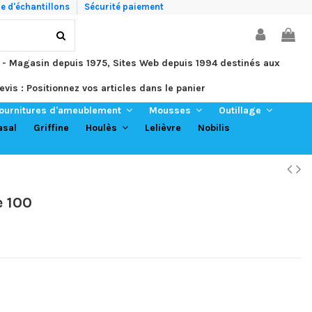
 d'échantillons
Sécurité paiement
 - Magasin depuis 1975, Sites Web depuis 1994 destinés aux
evis : Positionnez vos articles dans le panier
ournitures d'ameublement
Mousses
Outillage
asal
Griffine
Lelièvre
Nobilis
Houlès
e 100