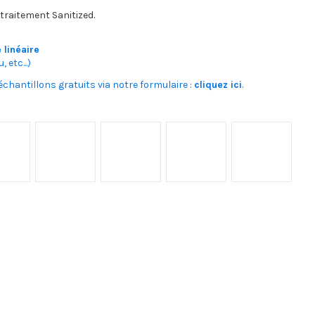
 traitement Sanitized.
 linéaire
 etc...)
chantillons gratuits via notre formulaire :
cliquez ici
.
re
11 022 009 Torchis
11 022 006 Smoking
11 022 001 Moutarde
11 022 002 Prince
11 022 003 