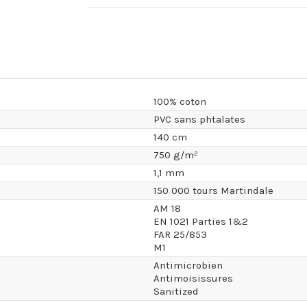
100% coton
PVC sans phtalates
140 cm
750 g/m²
1,1 mm
150 000 tours Martindale
AM 18
EN 1021 Parties 1&2
FAR 25/853
M1
Antimicrobien
Antimoisissures
Sanitized