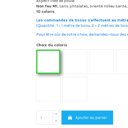
Aspect Pied de poule.
Non Feu M1
, sans phtalates, orienté milieu santé,
10 coloris
.
Les commandes de tissus s'effectuent au mètre
(Quantité : 1 = 1 mètre de tissu, 2 = 2 mètres de tissu,
Pour être sûr de votre choix, demandez-nous des é
Choix du coloris
11 022 005 Agapanthe
11 022 008 Ter
11 022 007 Prairie
11 022 010 Marguerite
11 022 004 Royal
Ajouter au panier