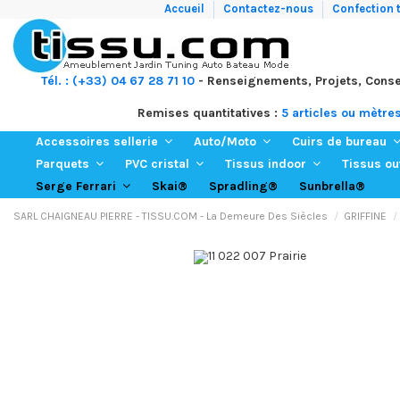
Accueil
Contactez-nous
Confection t
Tél. : (+33) 04 67 28 71 10
- Renseignements, Projets, Conse
Remises quantitatives :
5 articles ou mètre
Accessoires sellerie
Auto/Moto
Cuirs de bureau
Parquets
PVC cristal
Tissus indoor
Tissus o
Skai®
Spradling®
Sunbrella®
Serge Ferrari
SARL CHAIGNEAU PIERRE - TISSU.COM - La Demeure Des Siècles
GRIFFINE