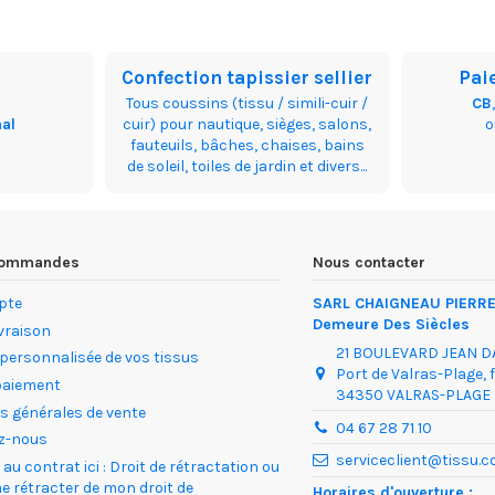
Confection tapissier sellier
Pai
Tous coussins (tissu / simili-cuir /
CB
nal
cuir) pour nautique, sièges, salons,
fauteuils, bâches, chaises, bains
de soleil, toiles de jardin et divers...
 commandes
Nous contacter
pte
SARL CHAIGNEAU PIERRE 
Demeure Des Siècles
ivraison
21 BOULEVARD JEAN 
 personnalisée de vos tissus
Port de Valras-Plage, 
paiement
34350 VALRAS-PLAGE
s générales de vente
04 67 28 71 10
z-nous
serviceclient@tissu.
au contrat ici : Droit de rétractation ou
me rétracter de mon droit de
Horaires d'ouverture :