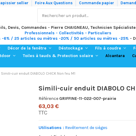
apissier sellier
Foire Aux Questions
Commande papier
Demande
ils, Devis, Commandes - Pierre CHAIGNEAU, Technicien Spécialiste
Professionnels - Collectivités - Particuliers
s -6% / 25 articles ou mètres -20% / 50 articles ou mètres -25%
- D
Décor de la fenêtre
Déstockage
Fils à coudre
F
Alcantara
C
utdoor
Toiles à tauds & Protection solaire
Simili-cuir enduit DIABOLO CHICK Non feu M1
Simili-cuir enduit DIABOLO CH
Référence
GRIFFINE-11-022-007-prairie
63,03 €
TTC
Utilisations :
Revêtement de sièges