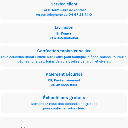
Service client
Par le
formulaire de contact
ou par téléphone au
04 67 28 71 10
Livraison
En
France
et à l'
International
Confection tapissier sellier
Tous coussins (tissu / simili-cuir / cuir) pour nautique, sièges, salons, fauteuils,
bâches, chaises, bains de soleil, toiles de jardin et divers...
Paiement sécurisé
CB
,
PayPal
,
virement
ou
3x sans frais
Échantillons gratuits
Demandez-nous des échantillons gratuits
pour confirmer votre choix