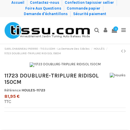
Accueil
Contactez-nous
Confection tapissier sellier
Foire Aux Questions
Commande papier
Demande d'échantillons
Sécurité paiement
0
SARL CHAIGNEAU PIERRE - TISSU.COM - La Demeure Des Siècles
HOULÈS
11723 DOUBLURE-TRIPLURE RIDISOL 150CM
11723 DOUBLURE-TRIPLURE RIDISOL
150CM
Référence
HOULES-11723
81,95 €
TTC