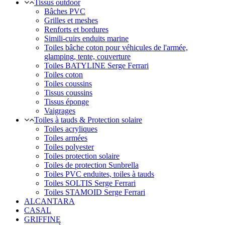
Tissus outdoor
Bâches PVC
Grilles et meshes
Renforts et bordures
Simili-cuirs enduits marine
Toiles bâche coton pour véhicules de l'armée,
glamping, tente, couverture
Toiles BATYLINE Serge Ferrari
Toiles coton
Toiles coussins
Tissus coussins
Tissus éponge
Vaigrages
Toiles à tauds & Protection solaire
Toiles acryliques
Toiles armées
Toiles polyester
Toiles protection solaire
Toiles de protection Sunbrella
Toiles PVC enduites, toiles à tauds
Toiles SOLTIS Serge Ferrari
Toiles STAMOID Serge Ferrari
ALCANTARA
CASAL
GRIFFINE