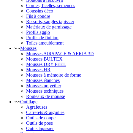
Boutons à recouvrir
Cordes, ficelles, semences
Coussins déco
Fils à coudre
Ressorts, sangles tapissier
Matériaux de garnissage
Profils agglo
Profils de finition
Toiles ameublement
Mousses
Mousses AIRSPACE & AERIA 3D
Mousses BULTEX
Mousses DRY FEEL
Mousses HR
Mousses à mémoire de forme
Mousses étanches
Mousses polyéther
Mousses techniques
Rouleaux de mousse
Outillage
Agrafeuses
Carrerets & aiguilles
Outils de coupe
Outils de pose
Outils tapissier