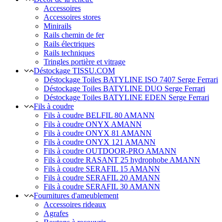
Accessoires
Accessoires stores
Minirails
Rails chemin de fer
Rails électriques
Rails techniques
Tringles portière et vitrage
Déstockage TISSU.COM
Déstockage Toiles BATYLINE ISO 7407 Serge Ferrari
Déstockage Toiles BATYLINE DUO Serge Ferrari
Déstockage Toiles BATYLINE EDEN Serge Ferrari
Fils à coudre
Fils à coudre BELFIL 80 AMANN
Fils à coudre ONYX AMANN
Fils à coudre ONYX 81 AMANN
Fils à coudre ONYX 121 AMANN
Fils à coudre OUTDOOR-PRO AMANN
Fils à coudre RASANT 25 hydrophobe AMANN
Fils à coudre SERAFIL 15 AMANN
Fils à coudre SERAFIL 20 AMANN
Fils à coudre SERAFIL 30 AMANN
Fournitures d'ameublement
Accessoires rideaux
Agrafes