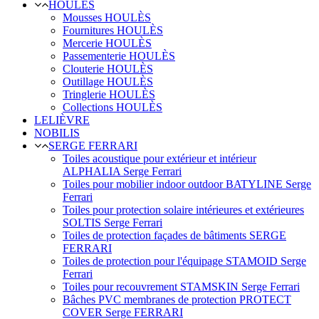
HOULÈS
Mousses HOULÈS
Fournitures HOULÈS
Mercerie HOULÈS
Passementerie HOULÈS
Clouterie HOULÈS
Outillage HOULÈS
Tringlerie HOULÈS
Collections HOULÈS
LELIÈVRE
NOBILIS
SERGE FERRARI
Toiles acoustique pour extérieur et intérieur
ALPHALIA Serge Ferrari
Toiles pour mobilier indoor outdoor BATYLINE Serge
Ferrari
Toiles pour protection solaire intérieures et extérieures
SOLTIS Serge Ferrari
Toiles de protection façades de bâtiments SERGE
FERRARI
Toiles de protection pour l'équipage STAMOID Serge
Ferrari
Toiles pour recouvrement STAMSKIN Serge Ferrari
Bâches PVC membranes de protection PROTECT
COVER Serge FERRARI