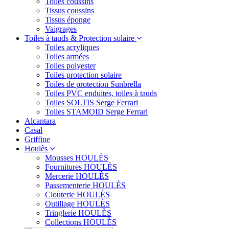
Toiles coussins
Tissus coussins
Tissus éponge
Vaigrages
Toiles à tauds & Protection solaire
Toiles acryliques
Toiles armées
Toiles polyester
Toiles protection solaire
Toiles de protection Sunbrella
Toiles PVC enduites, toiles à tauds
Toiles SOLTIS Serge Ferrari
Toiles STAMOID Serge Ferrari
Alcantara
Casal
Griffine
Houlès
Mousses HOULÈS
Fournitures HOULÈS
Mercerie HOULÈS
Passementerie HOULÈS
Clouterie HOULÈS
Outillage HOULÈS
Tringlerie HOULÈS
Collections HOULÈS