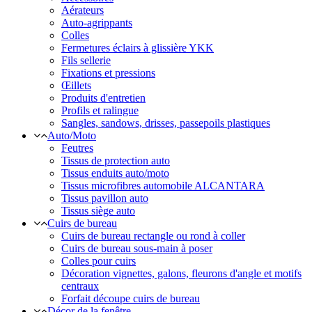
Aérateurs
Auto-agrippants
Colles
Fermetures éclairs à glissière YKK
Fils sellerie
Fixations et pressions
Œillets
Produits d'entretien
Profils et ralingue
Sangles, sandows, drisses, passepoils plastiques
Auto/Moto
Feutres
Tissus de protection auto
Tissus enduits auto/moto
Tissus microfibres automobile ALCANTARA
Tissus pavillon auto
Tissus siège auto
Cuirs de bureau
Cuirs de bureau rectangle ou rond à coller
Cuirs de bureau sous-main à poser
Colles pour cuirs
Décoration vignettes, galons, fleurons d'angle et motifs
centraux
Forfait découpe cuirs de bureau
Décor de la fenêtre