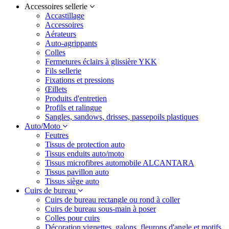
Accessoires sellerie
Accastillage
Accessoires
Aérateurs
Auto-agrippants
Colles
Fermetures éclairs à glissière YKK
Fils sellerie
Fixations et pressions
Œillets
Produits d'entretien
Profils et ralingue
Sangles, sandows, drisses, passepoils plastiques
Auto/Moto
Feutres
Tissus de protection auto
Tissus enduits auto/moto
Tissus microfibres automobile ALCANTARA
Tissus pavillon auto
Tissus siège auto
Cuirs de bureau
Cuirs de bureau rectangle ou rond à coller
Cuirs de bureau sous-main à poser
Colles pour cuirs
Décoration vignettes, galons, fleurons d'angle et motifs