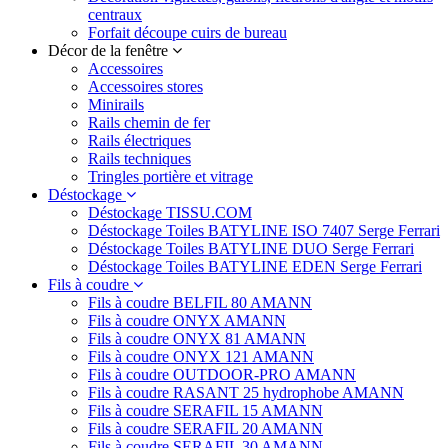
centraux
Forfait découpe cuirs de bureau
Décor de la fenêtre
Accessoires
Accessoires stores
Minirails
Rails chemin de fer
Rails électriques
Rails techniques
Tringles portière et vitrage
Déstockage
Déstockage TISSU.COM
Déstockage Toiles BATYLINE ISO 7407 Serge Ferrari
Déstockage Toiles BATYLINE DUO Serge Ferrari
Déstockage Toiles BATYLINE EDEN Serge Ferrari
Fils à coudre
Fils à coudre BELFIL 80 AMANN
Fils à coudre ONYX AMANN
Fils à coudre ONYX 81 AMANN
Fils à coudre ONYX 121 AMANN
Fils à coudre OUTDOOR-PRO AMANN
Fils à coudre RASANT 25 hydrophobe AMANN
Fils à coudre SERAFIL 15 AMANN
Fils à coudre SERAFIL 20 AMANN
Fils à coudre SERAFIL 30 AMANN