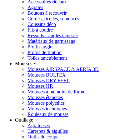
Accessoires rideaux
Agrafes
Boutons à recouvrir
Cordes, ficelles, semences
Coussins déco
Fils à coudre
Ressorts, sangles tapissier
Matériaux de garnissage
Profils agglo
Profils de finition
Toiles ameublement
Mousses
Mousses AIRSPACE & AERIA 3D
Mousses BULTEX
Mousses DRY FEEL
Mousses HR
Mousses à mémoire de forme
Mousses étanches
Mousses polyéther
Mousses techniques
Rouleaux de mousse
Outillage
Agrafeuses
Carrerets & aiguilles
Outils de coupe