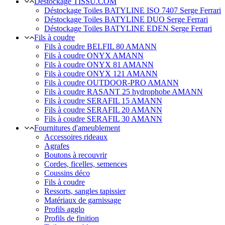
Déstockage TISSU.COM
Déstockage Toiles BATYLINE ISO 7407 Serge Ferrari
Déstockage Toiles BATYLINE DUO Serge Ferrari
Déstockage Toiles BATYLINE EDEN Serge Ferrari
Fils à coudre
Fils à coudre BELFIL 80 AMANN
Fils à coudre ONYX AMANN
Fils à coudre ONYX 81 AMANN
Fils à coudre ONYX 121 AMANN
Fils à coudre OUTDOOR-PRO AMANN
Fils à coudre RASANT 25 hydrophobe AMANN
Fils à coudre SERAFIL 15 AMANN
Fils à coudre SERAFIL 20 AMANN
Fils à coudre SERAFIL 30 AMANN
Fournitures d'ameublement
Accessoires rideaux
Agrafes
Boutons à recouvrir
Cordes, ficelles, semences
Coussins déco
Fils à coudre
Ressorts, sangles tapissier
Matériaux de garnissage
Profils agglo
Profils de finition