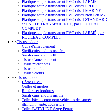
Plastique souple transparent PVC cristal ARMÉ
Plastique souple transparent PVC cristal FROID
Plastique souple transparent PVC cristal MARINE
Plastique souple transparent PVC cristal Non Feu M2
Plastique souple transparent PVC cristal STANDARD
et HAUTE TRANSPARENCE, par ROULEAU
COMPLET
Plastique souple transparent PVC cristal ARMÉ, par
ROULEAU COMPLET
Tissus indoor
Cuirs d'ameublement
Simili-cuirs enduits non feu
Simili-cuirs enduits PU
Tissus d'ameublement
Tissus microfibres
Tissus non feu
Tissus velours
Tissus outdoor
Bâches PVC
Grilles et meshes
Renforts et bordures
Simili-cuirs enduits marine
Toiles bâche coton pour véhicules de l'armée,
glamping, tente, couverture
Toiles BATYLINE Serge Ferrari