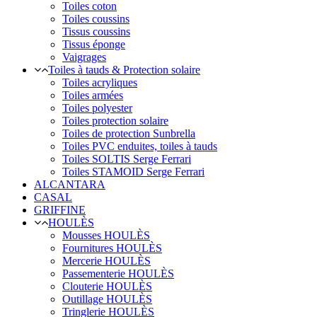
Toiles coton
Toiles coussins
Tissus coussins
Tissus éponge
Vaigrages
Toiles à tauds & Protection solaire
Toiles acryliques
Toiles armées
Toiles polyester
Toiles protection solaire
Toiles de protection Sunbrella
Toiles PVC enduites, toiles à tauds
Toiles SOLTIS Serge Ferrari
Toiles STAMOID Serge Ferrari
ALCANTARA
CASAL
GRIFFINE
HOULÈS
Mousses HOULÈS
Fournitures HOULÈS
Mercerie HOULÈS
Passementerie HOULÈS
Clouterie HOULÈS
Outillage HOULÈS
Tringlerie HOULÈS