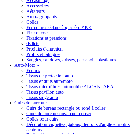
Accastillage
Accessoires
Aérateurs
Auto-agrippants
Colles
Fermetures éclairs à glissière YKK
Fils sellerie
Fixations et pressions
Œillets
Produits d'entretien
Profils et ralingue
Sangles, sandows, drisses, passepoils plastiques
Auto/Moto
Feutres
Tissus de protection auto
Tissus enduits auto/moto
Tissus microfibres automobile ALCANTARA
Tissus pavillon auto
Tissus siège auto
Cuirs de bureau
Cuirs de bureau rectangle ou rond à coller
Cuirs de bureau sous-main à poser
Colles pour cuirs
Décoration vignettes, galons, fleurons d'angle et motifs
centraux