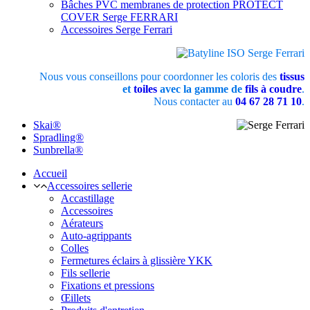
Bâches PVC membranes de protection PROTECT
COVER Serge FERRARI
Accessoires Serge Ferrari
Nous vous conseillons pour coordonner les coloris des
tissus
et
toiles
avec la gamme de
fils à coudre
.
Nous contacter au
04 67 28 71 10
.
Skai®
Spradling®
Sunbrella®
Accueil
Accessoires sellerie
Accastillage
Accessoires
Aérateurs
Auto-agrippants
Colles
Fermetures éclairs à glissière YKK
Fils sellerie
Fixations et pressions
Œillets