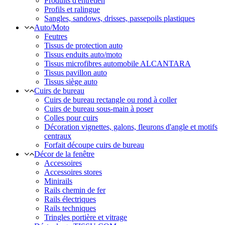
Produits d'entretien
Profils et ralingue
Sangles, sandows, drisses, passepoils plastiques
Auto/Moto
Feutres
Tissus de protection auto
Tissus enduits auto/moto
Tissus microfibres automobile ALCANTARA
Tissus pavillon auto
Tissus siège auto
Cuirs de bureau
Cuirs de bureau rectangle ou rond à coller
Cuirs de bureau sous-main à poser
Colles pour cuirs
Décoration vignettes, galons, fleurons d'angle et motifs
centraux
Forfait découpe cuirs de bureau
Décor de la fenêtre
Accessoires
Accessoires stores
Minirails
Rails chemin de fer
Rails électriques
Rails techniques
Tringles portière et vitrage