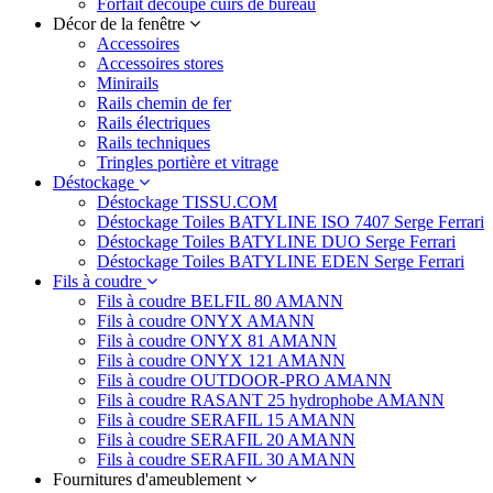
Forfait découpe cuirs de bureau
Décor de la fenêtre
Accessoires
Accessoires stores
Minirails
Rails chemin de fer
Rails électriques
Rails techniques
Tringles portière et vitrage
Déstockage
Déstockage TISSU.COM
Déstockage Toiles BATYLINE ISO 7407 Serge Ferrari
Déstockage Toiles BATYLINE DUO Serge Ferrari
Déstockage Toiles BATYLINE EDEN Serge Ferrari
Fils à coudre
Fils à coudre BELFIL 80 AMANN
Fils à coudre ONYX AMANN
Fils à coudre ONYX 81 AMANN
Fils à coudre ONYX 121 AMANN
Fils à coudre OUTDOOR-PRO AMANN
Fils à coudre RASANT 25 hydrophobe AMANN
Fils à coudre SERAFIL 15 AMANN
Fils à coudre SERAFIL 20 AMANN
Fils à coudre SERAFIL 30 AMANN
Fournitures d'ameublement