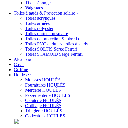
Tissus éponge
Vaigrages
Toiles à tauds & Protection solaire
Toiles acryliques
Toiles armées
Toiles polyester
Toiles protection solaire
Toiles de protection Sunbrella
Toiles PVC enduites, toiles à tauds
Toiles SOLTIS Serge Ferrari
Toiles STAMOID Serge Ferrari
Alcantara
Casal
Griffine
Houlès
Mousses HOULÈS
Fournitures HOULÈS
Mercerie HOULÈS
Passementerie HOULÈS
Clouterie HOULÈS
Outillage HOULÈS
Tringlerie HOULÈS
Collections HOULÈS