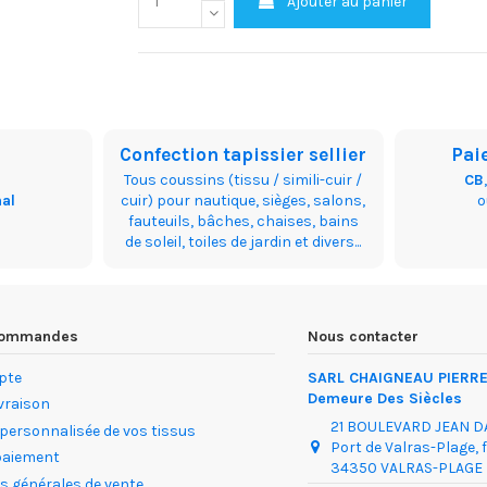
Ajouter au panier
Confection tapissier sellier
Pai
Tous coussins (tissu / simili-cuir /
CB
nal
cuir) pour nautique, sièges, salons,
fauteuils, bâches, chaises, bains
de soleil, toiles de jardin et divers...
 commandes
Nous contacter
pte
SARL CHAIGNEAU PIERRE 
Demeure Des Siècles
ivraison
21 BOULEVARD JEAN 
 personnalisée de vos tissus
Port de Valras-Plage, 
paiement
34350 VALRAS-PLAGE
s générales de vente