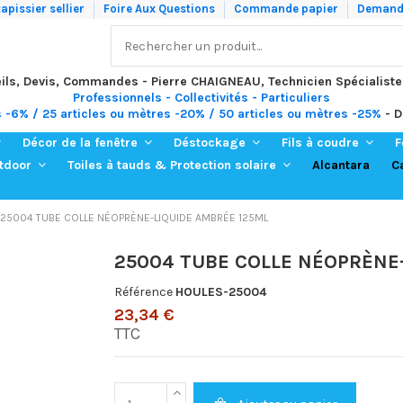
apissier sellier
Foire Aux Questions
Commande papier
Demande
ils, Devis, Commandes - Pierre CHAIGNEAU, Technicien Spécialiste
Professionnels - Collectivités - Particuliers
s -6% / 25 articles ou mètres -20% / 50 articles ou mètres -25%
- D
Décor de la fenêtre
Déstockage
Fils à coudre
F
Alcantara
C
utdoor
Toiles à tauds & Protection solaire
25004 TUBE COLLE NÉOPRÈNE-LIQUIDE AMBRÉE 125ML
25004 TUBE COLLE NÉOPRÈNE
Référence
HOULES-25004
23,34 €
TTC