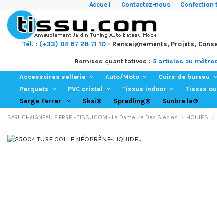
Accueil
Contactez-nous
Confection t
Tél. : (+33) 04 67 28 71 10
- Renseignements, Projets, Conse
Remises quantitatives :
5 articles ou mètre
Accessoires sellerie
Auto/Moto
Cuirs de bureau
Parquets
PVC cristal
Tissus indoor
Tissus o
Skai®
Spradling®
Sunbrella®
Serge Ferrari
SARL CHAIGNEAU PIERRE - TISSU.COM - La Demeure Des Siècles
HOULÈS