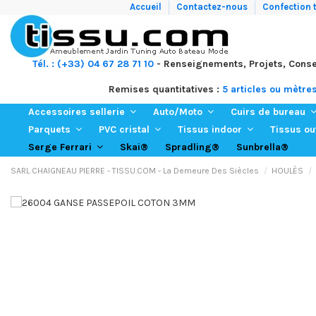
Accueil
Contactez-nous
Confection t
Tél. : (+33) 04 67 28 71 10
- Renseignements, Projets, Conse
Remises quantitatives :
5 articles ou mètre
Accessoires sellerie
Auto/Moto
Cuirs de bureau
Parquets
PVC cristal
Tissus indoor
Tissus o
Skai®
Spradling®
Sunbrella®
Serge Ferrari
SARL CHAIGNEAU PIERRE - TISSU.COM - La Demeure Des Siècles
HOULÈS