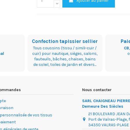
Ajouter au panier
Confection tapissier sellier
Pai
Tous coussins (tissu / simili-cuir /
CB
nal
cuir) pour nautique, sièges, salons,
fauteuils, bâches, chaises, bains
de soleil, toiles de jardin et divers...
 commandes
Nous contacter
pte
SARL CHAIGNEAU PIERRE 
Demeure Des Siècles
ivraison
21 BOULEVARD JEAN 
 personnalisée de vos tissus
Port de Valras-Plage, 
paiement
34350 VALRAS-PLAGE
s générales de vente