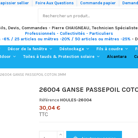
apissier sellier
Foire Aux Questions
Commande papier
Demande
ils, Devis, Commandes - Pierre CHAIGNEAU, Technicien Spécialiste
Professionnels - Collectivités - Particuliers
s -6% / 25 articles ou mètres -20% / 50 articles ou mètres -25%
- D
Décor de la fenêtre
Déstockage
Fils à coudre
F
Alcantara
C
utdoor
Toiles à tauds & Protection solaire
26004 GANSE PASSEPOIL COTON 3MM
26004 GANSE PASSEPOIL CO
Référence
HOULES-26004
30,04 €
TTC