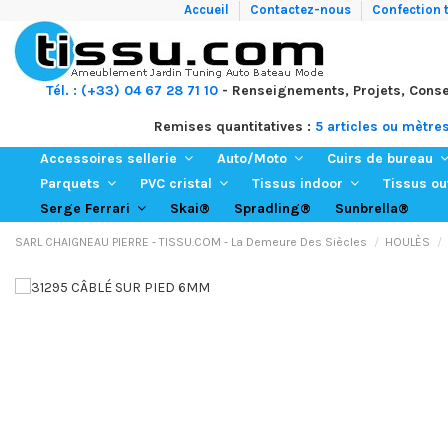
Accueil
Contactez-nous
Confection t
Tél. : (+33) 04 67 28 71 10
- Renseignements, Projets, Conse
Remises quantitatives :
5 articles ou mètre
Accessoires sellerie
Auto/Moto
Cuirs de bureau
Parquets
PVC cristal
Tissus indoor
Tissus o
Skai®
Spradling®
Sunbrella®
Serge Ferrari
SARL CHAIGNEAU PIERRE - TISSU.COM - La Demeure Des Siècles
HOULÈS