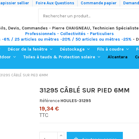
apissier sellier
Foire Aux Questions
Commande papier
Demande
ils, Devis, Commandes - Pierre CHAIGNEAU, Technicien Spécialiste
Professionnels - Collectivités - Particuliers
s -6% / 25 articles ou mètres -20% / 50 articles ou mètres -25%
- D
Décor de la fenêtre
Déstockage
Fils à coudre
F
Alcantara
C
utdoor
Toiles à tauds & Protection solaire
31295 CÂBLÉ SUR PIED 6MM
31295 CÂBLÉ SUR PIED 6MM
Référence
HOULES-31295
19,34 €
TTC