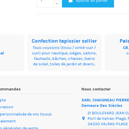
Ajouter au panier
Confection tapissier sellier
Pai
Tous coussins (tissu / simili-cuir /
CB
nal
cuir) pour nautique, sièges, salons,
fauteuils, bâches, chaises, bains
de soleil, toiles de jardin et divers...
 commandes
Nous contacter
pte
SARL CHAIGNEAU PIERRE 
Demeure Des Siècles
ivraison
21 BOULEVARD JEAN 
 personnalisée de vos tissus
Port de Valras-Plage, 
paiement
34350 VALRAS-PLAGE
s générales de vente