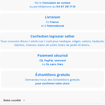
Par le
formulaire de contact
ou par téléphone au
04 67 28 71 10
Livraison
En
France
et à l'
International
Confection tapissier sellier
Tous coussins (tissu / simili-cuir / cuir) pour nautique, sièges, salons, fauteuils,
bâches, chaises, bains de soleil, toiles de jardin et divers...
Paiement sécurisé
CB
,
PayPal
,
virement
ou
3x sans frais
Échantillons gratuits
Demandez-nous des échantillons gratuits
pour confirmer votre choix
Notre société