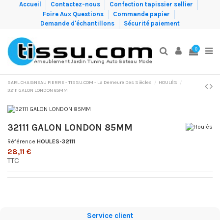
Accueil
Contactez-nous
Confection tapissier sellier
Foire Aux Questions
Commande papier
Demande d'échantillons
Sécurité paiement
0
SARL CHAIGNEAU PIERRE - TISSU.COM - La Demeure Des Siècles
HOULÈS
32111 GALON LONDON 85MM
32111 GALON LONDON 85MM
Référence
HOULES-32111
28,11 €
TTC
Service client