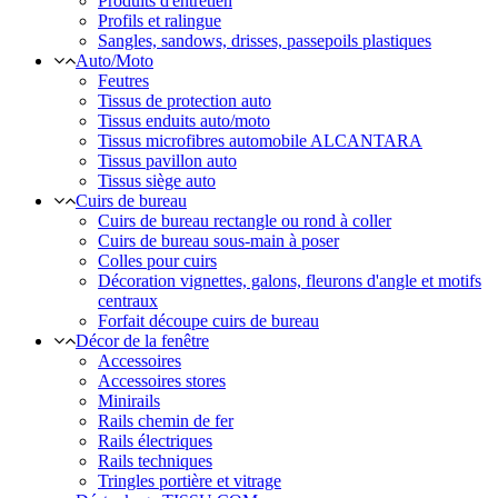
Produits d'entretien
Profils et ralingue
Sangles, sandows, drisses, passepoils plastiques
Auto/Moto
Feutres
Tissus de protection auto
Tissus enduits auto/moto
Tissus microfibres automobile ALCANTARA
Tissus pavillon auto
Tissus siège auto
Cuirs de bureau
Cuirs de bureau rectangle ou rond à coller
Cuirs de bureau sous-main à poser
Colles pour cuirs
Décoration vignettes, galons, fleurons d'angle et motifs
centraux
Forfait découpe cuirs de bureau
Décor de la fenêtre
Accessoires
Accessoires stores
Minirails
Rails chemin de fer
Rails électriques
Rails techniques
Tringles portière et vitrage