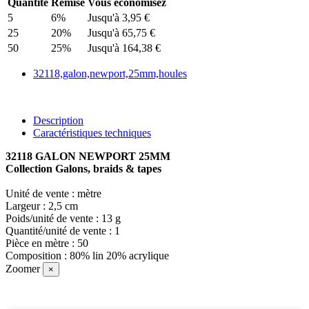
Quantité
Remise
Vous économisez
5
6%
Jusqu'à 3,95 €
25
20%
Jusqu'à 65,75 €
50
25%
Jusqu'à 164,38 €
32118,galon,newport,25mm,houles
Description
Caractéristiques techniques
32118 GALON NEWPORT 25MM
Collection Galons, braids & tapes
Unité de vente : mètre
Largeur : 2,5 cm
Poids/unité de vente : 13 g
Quantité/unité de vente : 1
Pièce en mètre : 50
Composition : 80% lin 20% acrylique
Zoomer
×