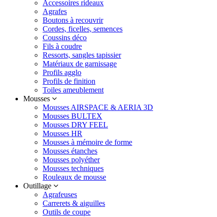
Accessoires rideaux
Agrafes
Boutons à recouvrir
Cordes, ficelles, semences
Coussins déco
Fils à coudre
Ressorts, sangles tapissier
Matériaux de garnissage
Profils agglo
Profils de finition
Toiles ameublement
Mousses
Mousses AIRSPACE & AERIA 3D
Mousses BULTEX
Mousses DRY FEEL
Mousses HR
Mousses à mémoire de forme
Mousses étanches
Mousses polyéther
Mousses techniques
Rouleaux de mousse
Outillage
Agrafeuses
Carrerets & aiguilles
Outils de coupe