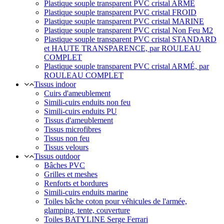
Plastique souple transparent PVC cristal ARMÉ
Plastique souple transparent PVC cristal FROID
Plastique souple transparent PVC cristal MARINE
Plastique souple transparent PVC cristal Non Feu M2
Plastique souple transparent PVC cristal STANDARD
et HAUTE TRANSPARENCE, par ROULEAU
COMPLET
Plastique souple transparent PVC cristal ARMÉ, par
ROULEAU COMPLET
Tissus indoor
Cuirs d'ameublement
Simili-cuirs enduits non feu
Simili-cuirs enduits PU
Tissus d'ameublement
Tissus microfibres
Tissus non feu
Tissus velours
Tissus outdoor
Bâches PVC
Grilles et meshes
Renforts et bordures
Simili-cuirs enduits marine
Toiles bâche coton pour véhicules de l'armée,
glamping, tente, couverture
Toiles BATYLINE Serge Ferrari