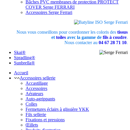
Bâches PVC membranes de protection PROTECT
COVER Serge FERRARI
Accessoires Serge Ferrari
Nous vous conseillons pour coordonner les coloris des
tissus
et
toiles
avec la gamme de
fils à coudre
.
Nous contacter au
04 67 28 71 10
.
Skai®
Spradling®
Sunbrella®
Accueil
Accessoires sellerie
Accastillage
Accessoires
Aérateurs
Auto-agrippants
Colles
Fermetures éclairs à glissière YKK
Fils sellerie
Fixations et pressions
Œillets