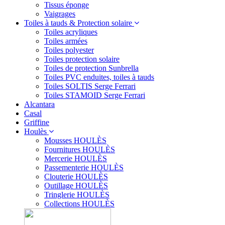
Tissus éponge
Vaigrages
Toiles à tauds & Protection solaire
Toiles acryliques
Toiles armées
Toiles polyester
Toiles protection solaire
Toiles de protection Sunbrella
Toiles PVC enduites, toiles à tauds
Toiles SOLTIS Serge Ferrari
Toiles STAMOID Serge Ferrari
Alcantara
Casal
Griffine
Houlès
Mousses HOULÈS
Fournitures HOULÈS
Mercerie HOULÈS
Passementerie HOULÈS
Clouterie HOULÈS
Outillage HOULÈS
Tringlerie HOULÈS
Collections HOULÈS