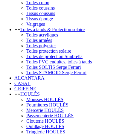
Toiles coton
Toiles coussins
Tissus coussins
Tissus éponge
Vaigrages
Toiles à tauds & Protection solaire
Toiles acryliques
Toiles armées
Toiles polyester
Toiles protection solaire
Toiles de protection Sunbrella
Toiles PVC enduites, toiles à tauds
Toiles SOLTIS Serge Ferrari
Toiles STAMOID Serge Ferrari
ALCANTARA
CASAL
GRIFFINE
HOULÈS
Mousses HOULÈS
Fournitures HOULÈS
Mercerie HOULÈS
Passementerie HOULÈS
Clouterie HOULÈS
Outillage HOULÈS
Tringlerie HOULÈS