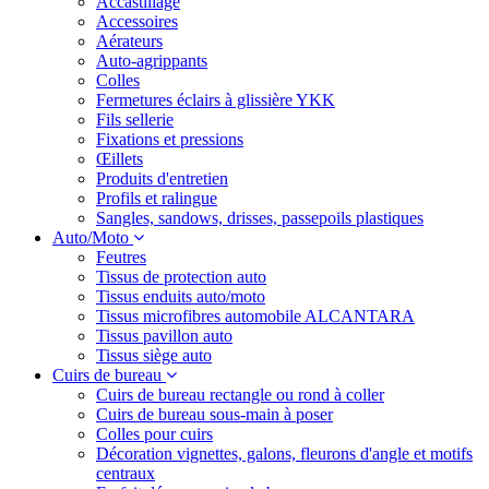
Accastillage
Accessoires
Aérateurs
Auto-agrippants
Colles
Fermetures éclairs à glissière YKK
Fils sellerie
Fixations et pressions
Œillets
Produits d'entretien
Profils et ralingue
Sangles, sandows, drisses, passepoils plastiques
Auto/Moto
Feutres
Tissus de protection auto
Tissus enduits auto/moto
Tissus microfibres automobile ALCANTARA
Tissus pavillon auto
Tissus siège auto
Cuirs de bureau
Cuirs de bureau rectangle ou rond à coller
Cuirs de bureau sous-main à poser
Colles pour cuirs
Décoration vignettes, galons, fleurons d'angle et motifs
centraux