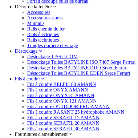
Forfait découpe cuirs de bureau
Décor de la fenêtre
Accessoires
Accessoires stores
Minirails
Rails chemin de fer
Rails électriques
Rails techniques
Tringles portière et vitrage
Déstockage
Déstockage TISSU.COM
Déstockage Toiles BATYLINE ISO 7407 Serge Ferrari
Déstockage Toiles BATYLINE DUO Serge Ferrari
Déstockage Toiles BATYLINE EDEN Serge Ferrari
Fils à coudre
Fils à coudre BELFIL 80 AMANN
Fils à coudre ONYX AMANN
Fils à coudre ONYX 81 AMANN
Fils à coudre ONYX 121 AMANN
Fils à coudre OUTDOOR-PRO AMANN
Fils à coudre RASANT 25 hydrophobe AMANN
Fils à coudre SERAFIL 15 AMANN
Fils à coudre SERAFIL 20 AMANN
Fils à coudre SERAFIL 30 AMANN
Fournitures d'ameublement