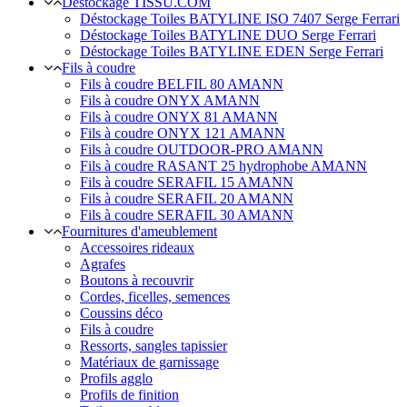
Déstockage TISSU.COM
Déstockage Toiles BATYLINE ISO 7407 Serge Ferrari
Déstockage Toiles BATYLINE DUO Serge Ferrari
Déstockage Toiles BATYLINE EDEN Serge Ferrari
Fils à coudre
Fils à coudre BELFIL 80 AMANN
Fils à coudre ONYX AMANN
Fils à coudre ONYX 81 AMANN
Fils à coudre ONYX 121 AMANN
Fils à coudre OUTDOOR-PRO AMANN
Fils à coudre RASANT 25 hydrophobe AMANN
Fils à coudre SERAFIL 15 AMANN
Fils à coudre SERAFIL 20 AMANN
Fils à coudre SERAFIL 30 AMANN
Fournitures d'ameublement
Accessoires rideaux
Agrafes
Boutons à recouvrir
Cordes, ficelles, semences
Coussins déco
Fils à coudre
Ressorts, sangles tapissier
Matériaux de garnissage
Profils agglo
Profils de finition