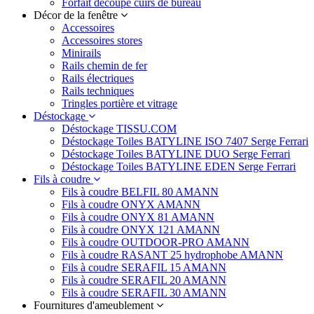
Forfait découpe cuirs de bureau
Décor de la fenêtre
Accessoires
Accessoires stores
Minirails
Rails chemin de fer
Rails électriques
Rails techniques
Tringles portière et vitrage
Déstockage
Déstockage TISSU.COM
Déstockage Toiles BATYLINE ISO 7407 Serge Ferrari
Déstockage Toiles BATYLINE DUO Serge Ferrari
Déstockage Toiles BATYLINE EDEN Serge Ferrari
Fils à coudre
Fils à coudre BELFIL 80 AMANN
Fils à coudre ONYX AMANN
Fils à coudre ONYX 81 AMANN
Fils à coudre ONYX 121 AMANN
Fils à coudre OUTDOOR-PRO AMANN
Fils à coudre RASANT 25 hydrophobe AMANN
Fils à coudre SERAFIL 15 AMANN
Fils à coudre SERAFIL 20 AMANN
Fils à coudre SERAFIL 30 AMANN
Fournitures d'ameublement