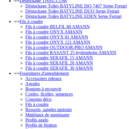
Déstockage TISSU.COM
Déstockage Toiles BATYLINE ISO 7407 Serge Ferrari
Déstockage Toiles BATYLINE DUO Serge Ferrari
Déstockage Toiles BATYLINE EDEN Serge Ferrari
Fils à coudre
Fils à coudre BELFIL 80 AMANN
Fils à coudre ONYX AMANN
Fils à coudre ONYX 81 AMANN
Fils à coudre ONYX 121 AMANN
Fils à coudre OUTDOOR-PRO AMANN
Fils à coudre RASANT 25 hydrophobe AMANN
Fils à coudre SERAFIL 15 AMANN
Fils à coudre SERAFIL 20 AMANN
Fils à coudre SERAFIL 30 AMANN
Fournitures d'ameublement
Accessoires rideaux
Agrafes
Boutons à recouvrir
Cordes, ficelles, semences
Coussins déco
Fils à coudre
Ressorts, sangles tapissier
Matériaux de garnissage
Profils agglo
Profils de finition