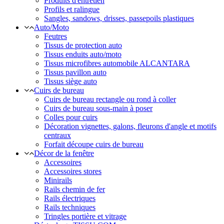
Produits d'entretien
Profils et ralingue
Sangles, sandows, drisses, passepoils plastiques
Auto/Moto
Feutres
Tissus de protection auto
Tissus enduits auto/moto
Tissus microfibres automobile ALCANTARA
Tissus pavillon auto
Tissus siège auto
Cuirs de bureau
Cuirs de bureau rectangle ou rond à coller
Cuirs de bureau sous-main à poser
Colles pour cuirs
Décoration vignettes, galons, fleurons d'angle et motifs
centraux
Forfait découpe cuirs de bureau
Décor de la fenêtre
Accessoires
Accessoires stores
Minirails
Rails chemin de fer
Rails électriques
Rails techniques
Tringles portière et vitrage