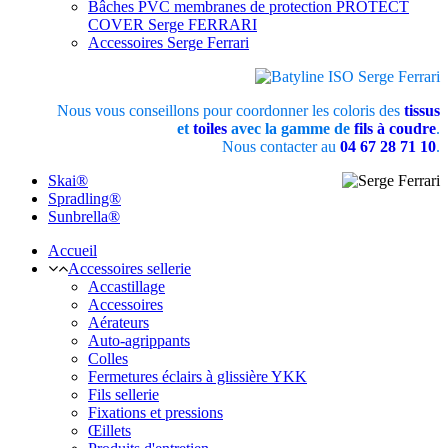
Bâches PVC membranes de protection PROTECT
COVER Serge FERRARI
Accessoires Serge Ferrari
Nous vous conseillons pour coordonner les coloris des
tissus
et
toiles
avec la gamme de
fils à coudre
.
Nous contacter au
04 67 28 71 10
.
Skai®
Spradling®
Sunbrella®
Accueil
Accessoires sellerie
Accastillage
Accessoires
Aérateurs
Auto-agrippants
Colles
Fermetures éclairs à glissière YKK
Fils sellerie
Fixations et pressions
Œillets