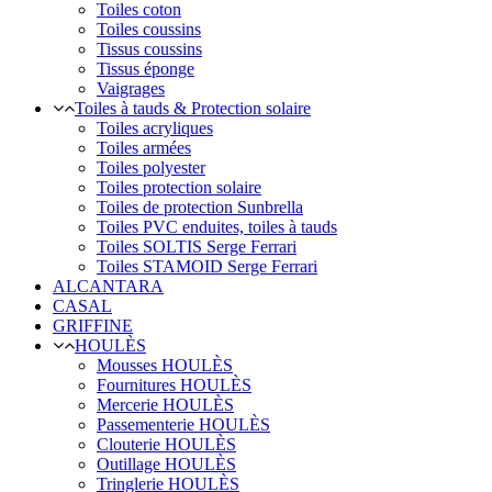
Toiles coton
Toiles coussins
Tissus coussins
Tissus éponge
Vaigrages
Toiles à tauds & Protection solaire
Toiles acryliques
Toiles armées
Toiles polyester
Toiles protection solaire
Toiles de protection Sunbrella
Toiles PVC enduites, toiles à tauds
Toiles SOLTIS Serge Ferrari
Toiles STAMOID Serge Ferrari
ALCANTARA
CASAL
GRIFFINE
HOULÈS
Mousses HOULÈS
Fournitures HOULÈS
Mercerie HOULÈS
Passementerie HOULÈS
Clouterie HOULÈS
Outillage HOULÈS
Tringlerie HOULÈS