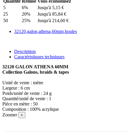
Quantité
Remise
Vous économisez
5
6%
Jusqu'à 5,15 €
25
20%
Jusqu'à 85,84 €
50
25%
Jusqu'à 214,60 €
32120,galon,athena,60mm,houles
Description
Caractéristiques techniques
32120 GALON ATHENA 60MM
Collection Galons, braids & tapes
Unité de vente : mètre
Largeur : 6 cm
Poids/unité de vente : 24 g
Quantité/unité de vente : 1
Pièce en mètre : 50
Composition : 100% acrylique
Zoomer
×