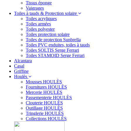
Tissus éponge
Vaigrages
Toiles à tauds & Protection solaire
Toiles acryliques
Toiles armées
Toiles polyester
Toiles protection solaire
Toiles de protection Sunbrella
Toiles PVC enduites, toiles à tauds
Toiles SOLTIS Serge Ferrari
Toiles STAMOID Serge Ferrari
Alcantara
Casal
Griffine
Houlès
Mousses HOULÈS
Fournitures HOULÈS
Mercerie HOULÈS
Passementerie HOULÈS
Clouterie HOULÈS
Outillage HOULÈS
Tringlerie HOULÈS
Collections HOULÈS