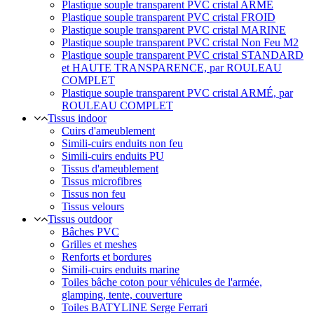
Plastique souple transparent PVC cristal ARMÉ
Plastique souple transparent PVC cristal FROID
Plastique souple transparent PVC cristal MARINE
Plastique souple transparent PVC cristal Non Feu M2
Plastique souple transparent PVC cristal STANDARD
et HAUTE TRANSPARENCE, par ROULEAU
COMPLET
Plastique souple transparent PVC cristal ARMÉ, par
ROULEAU COMPLET
Tissus indoor
Cuirs d'ameublement
Simili-cuirs enduits non feu
Simili-cuirs enduits PU
Tissus d'ameublement
Tissus microfibres
Tissus non feu
Tissus velours
Tissus outdoor
Bâches PVC
Grilles et meshes
Renforts et bordures
Simili-cuirs enduits marine
Toiles bâche coton pour véhicules de l'armée,
glamping, tente, couverture
Toiles BATYLINE Serge Ferrari