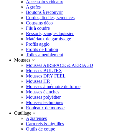
Accessoires rideaux
Agrafes
Boutons à recouvrir
Cordes, ficelles, semences
Coussins déco
Fils à coudre
Ressorts, sangles tapissier
Matériaux de garnissage
Profils agglo
Profils de finition
Toiles ameublement
Mousses
Mousses AIRSPACE & AERIA 3D
Mousses BULTEX
Mousses DRY FEEL
Mousses HR
Mousses à mémoire de forme
Mousses étanches
Mousses polyéther
Mousses techniques
Rouleaux de mousse
Outillage
Agrafeuses
Carrerets & aiguilles
Outils de coupe