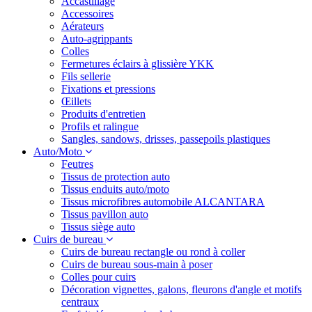
Accastillage
Accessoires
Aérateurs
Auto-agrippants
Colles
Fermetures éclairs à glissière YKK
Fils sellerie
Fixations et pressions
Œillets
Produits d'entretien
Profils et ralingue
Sangles, sandows, drisses, passepoils plastiques
Auto/Moto
Feutres
Tissus de protection auto
Tissus enduits auto/moto
Tissus microfibres automobile ALCANTARA
Tissus pavillon auto
Tissus siège auto
Cuirs de bureau
Cuirs de bureau rectangle ou rond à coller
Cuirs de bureau sous-main à poser
Colles pour cuirs
Décoration vignettes, galons, fleurons d'angle et motifs
centraux