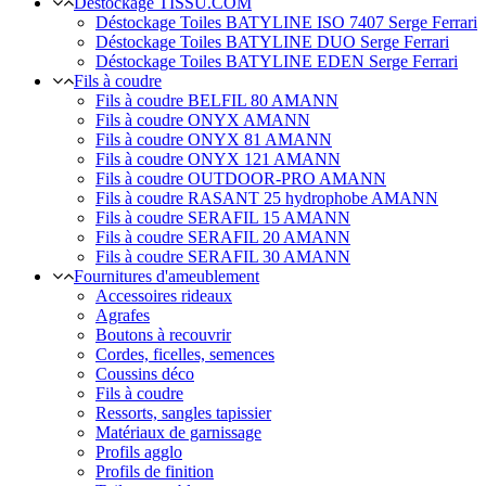
Déstockage TISSU.COM
Déstockage Toiles BATYLINE ISO 7407 Serge Ferrari
Déstockage Toiles BATYLINE DUO Serge Ferrari
Déstockage Toiles BATYLINE EDEN Serge Ferrari
Fils à coudre
Fils à coudre BELFIL 80 AMANN
Fils à coudre ONYX AMANN
Fils à coudre ONYX 81 AMANN
Fils à coudre ONYX 121 AMANN
Fils à coudre OUTDOOR-PRO AMANN
Fils à coudre RASANT 25 hydrophobe AMANN
Fils à coudre SERAFIL 15 AMANN
Fils à coudre SERAFIL 20 AMANN
Fils à coudre SERAFIL 30 AMANN
Fournitures d'ameublement
Accessoires rideaux
Agrafes
Boutons à recouvrir
Cordes, ficelles, semences
Coussins déco
Fils à coudre
Ressorts, sangles tapissier
Matériaux de garnissage
Profils agglo
Profils de finition