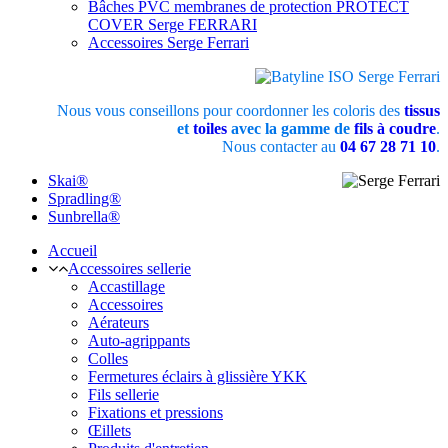
Bâches PVC membranes de protection PROTECT
COVER Serge FERRARI
Accessoires Serge Ferrari
Nous vous conseillons pour coordonner les coloris des
tissus
et
toiles
avec la gamme de
fils à coudre
.
Nous contacter au
04 67 28 71 10
.
Skai®
Spradling®
Sunbrella®
Accueil
Accessoires sellerie
Accastillage
Accessoires
Aérateurs
Auto-agrippants
Colles
Fermetures éclairs à glissière YKK
Fils sellerie
Fixations et pressions
Œillets