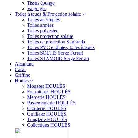
Tissus éponge
Vaigrages
Toiles à tauds & Protection solaire
Toiles acryliques
Toiles armées
Toiles polyester
Toiles protection solaire
Toiles de protection Sunbrella
Toiles PVC enduites, toiles à tauds
Toiles SOLTIS Serge Ferrari
Toiles STAMOID Serge Ferrari
Alcantara
Casal
Griffine
Houlès
Mousses HOULÈS
Fournitures HOULÈS
Mercerie HOULÈS
Passementerie HOULÈS
Clouterie HOULÈS
Outillage HOULÈS
Tringlerie HOULÈS
Collections HOULÈS