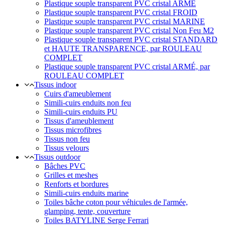
Plastique souple transparent PVC cristal ARMÉ
Plastique souple transparent PVC cristal FROID
Plastique souple transparent PVC cristal MARINE
Plastique souple transparent PVC cristal Non Feu M2
Plastique souple transparent PVC cristal STANDARD
et HAUTE TRANSPARENCE, par ROULEAU
COMPLET
Plastique souple transparent PVC cristal ARMÉ, par
ROULEAU COMPLET
Tissus indoor
Cuirs d'ameublement
Simili-cuirs enduits non feu
Simili-cuirs enduits PU
Tissus d'ameublement
Tissus microfibres
Tissus non feu
Tissus velours
Tissus outdoor
Bâches PVC
Grilles et meshes
Renforts et bordures
Simili-cuirs enduits marine
Toiles bâche coton pour véhicules de l'armée,
glamping, tente, couverture
Toiles BATYLINE Serge Ferrari