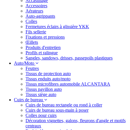
Accastillage
Accessoires
Aérateurs
Auto-agrippants
Colles
Fermetures éclairs à glissière YKK
Fils sellerie
Fixations et pressions
Œillets
Produits d'entretien
Profils et ralingue
Sangles, sandows, drisses, passepoils plastiques
Auto/Moto
Feutres
Tissus de protection auto
Tissus enduits auto/moto
Tissus microfibres automobile ALCANTARA
Tissus pavillon auto
Tissus siège auto
Cuirs de bureau
Cuirs de bureau rectangle ou rond à coller
Cuirs de bureau sous-main à poser
Colles pour cuirs
Décoration vignettes, galons, fleurons d'angle et motifs
centraux