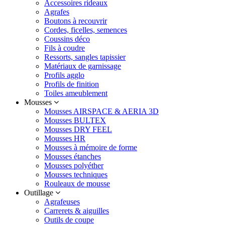
Accessoires rideaux
Agrafes
Boutons à recouvrir
Cordes, ficelles, semences
Coussins déco
Fils à coudre
Ressorts, sangles tapissier
Matériaux de garnissage
Profils agglo
Profils de finition
Toiles ameublement
Mousses
Mousses AIRSPACE & AERIA 3D
Mousses BULTEX
Mousses DRY FEEL
Mousses HR
Mousses à mémoire de forme
Mousses étanches
Mousses polyéther
Mousses techniques
Rouleaux de mousse
Outillage
Agrafeuses
Carrerets & aiguilles
Outils de coupe