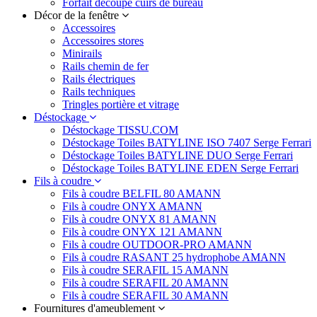
Forfait découpe cuirs de bureau
Décor de la fenêtre
Accessoires
Accessoires stores
Minirails
Rails chemin de fer
Rails électriques
Rails techniques
Tringles portière et vitrage
Déstockage
Déstockage TISSU.COM
Déstockage Toiles BATYLINE ISO 7407 Serge Ferrari
Déstockage Toiles BATYLINE DUO Serge Ferrari
Déstockage Toiles BATYLINE EDEN Serge Ferrari
Fils à coudre
Fils à coudre BELFIL 80 AMANN
Fils à coudre ONYX AMANN
Fils à coudre ONYX 81 AMANN
Fils à coudre ONYX 121 AMANN
Fils à coudre OUTDOOR-PRO AMANN
Fils à coudre RASANT 25 hydrophobe AMANN
Fils à coudre SERAFIL 15 AMANN
Fils à coudre SERAFIL 20 AMANN
Fils à coudre SERAFIL 30 AMANN
Fournitures d'ameublement