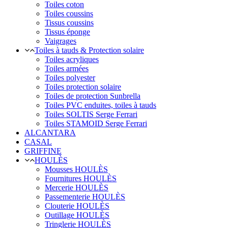
Toiles coton
Toiles coussins
Tissus coussins
Tissus éponge
Vaigrages
Toiles à tauds & Protection solaire
Toiles acryliques
Toiles armées
Toiles polyester
Toiles protection solaire
Toiles de protection Sunbrella
Toiles PVC enduites, toiles à tauds
Toiles SOLTIS Serge Ferrari
Toiles STAMOID Serge Ferrari
ALCANTARA
CASAL
GRIFFINE
HOULÈS
Mousses HOULÈS
Fournitures HOULÈS
Mercerie HOULÈS
Passementerie HOULÈS
Clouterie HOULÈS
Outillage HOULÈS
Tringlerie HOULÈS