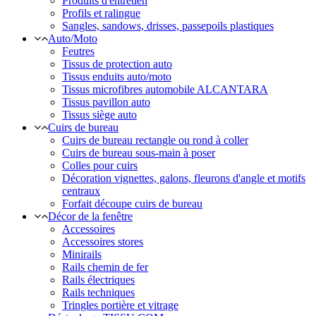
Produits d'entretien
Profils et ralingue
Sangles, sandows, drisses, passepoils plastiques
Auto/Moto
Feutres
Tissus de protection auto
Tissus enduits auto/moto
Tissus microfibres automobile ALCANTARA
Tissus pavillon auto
Tissus siège auto
Cuirs de bureau
Cuirs de bureau rectangle ou rond à coller
Cuirs de bureau sous-main à poser
Colles pour cuirs
Décoration vignettes, galons, fleurons d'angle et motifs
centraux
Forfait découpe cuirs de bureau
Décor de la fenêtre
Accessoires
Accessoires stores
Minirails
Rails chemin de fer
Rails électriques
Rails techniques
Tringles portière et vitrage