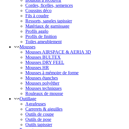
Boutons à recouvrir
Cordes, ficelles, semences
Coussins déco
Fils à coudre
Ressorts, sangles tapissier
Matériaux de garnissage
Profils agglo
Profils de finition
Toiles ameublement
Mousses
Mousses AIRSPACE & AERIA 3D
Mousses BULTEX
Mousses DRY FEEL
Mousses HR
Mousses à mémoire de forme
Mousses étanches
Mousses polyéther
Mousses techniques
Rouleaux de mousse
Outillage
Agrafeuses
Carrerets & aiguilles
Outils de coupe
Outils de pose
Outils tapissier