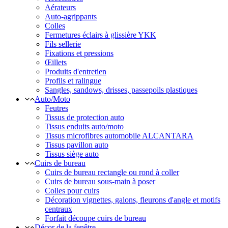
Aérateurs
Auto-agrippants
Colles
Fermetures éclairs à glissière YKK
Fils sellerie
Fixations et pressions
Œillets
Produits d'entretien
Profils et ralingue
Sangles, sandows, drisses, passepoils plastiques
Auto/Moto
Feutres
Tissus de protection auto
Tissus enduits auto/moto
Tissus microfibres automobile ALCANTARA
Tissus pavillon auto
Tissus siège auto
Cuirs de bureau
Cuirs de bureau rectangle ou rond à coller
Cuirs de bureau sous-main à poser
Colles pour cuirs
Décoration vignettes, galons, fleurons d'angle et motifs
centraux
Forfait découpe cuirs de bureau
Décor de la fenêtre