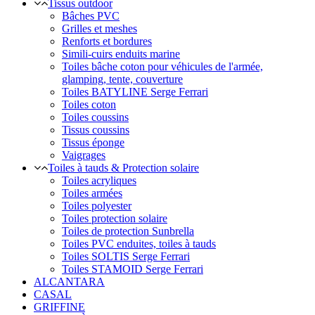
Tissus outdoor
Bâches PVC
Grilles et meshes
Renforts et bordures
Simili-cuirs enduits marine
Toiles bâche coton pour véhicules de l'armée,
glamping, tente, couverture
Toiles BATYLINE Serge Ferrari
Toiles coton
Toiles coussins
Tissus coussins
Tissus éponge
Vaigrages
Toiles à tauds & Protection solaire
Toiles acryliques
Toiles armées
Toiles polyester
Toiles protection solaire
Toiles de protection Sunbrella
Toiles PVC enduites, toiles à tauds
Toiles SOLTIS Serge Ferrari
Toiles STAMOID Serge Ferrari
ALCANTARA
CASAL
GRIFFINE