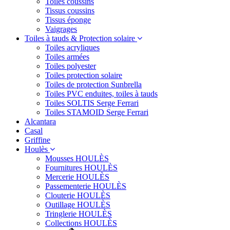
Toiles coussins
Tissus coussins
Tissus éponge
Vaigrages
Toiles à tauds & Protection solaire
Toiles acryliques
Toiles armées
Toiles polyester
Toiles protection solaire
Toiles de protection Sunbrella
Toiles PVC enduites, toiles à tauds
Toiles SOLTIS Serge Ferrari
Toiles STAMOID Serge Ferrari
Alcantara
Casal
Griffine
Houlès
Mousses HOULÈS
Fournitures HOULÈS
Mercerie HOULÈS
Passementerie HOULÈS
Clouterie HOULÈS
Outillage HOULÈS
Tringlerie HOULÈS
Collections HOULÈS