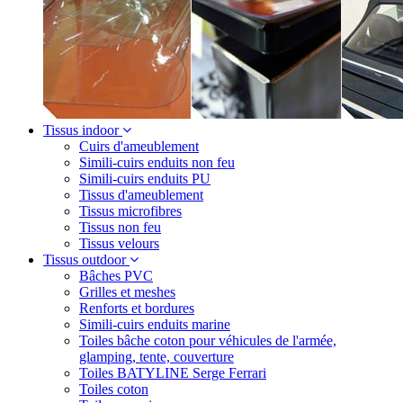
Tissus indoor
Cuirs d'ameublement
Simili-cuirs enduits non feu
Simili-cuirs enduits PU
Tissus d'ameublement
Tissus microfibres
Tissus non feu
Tissus velours
Tissus outdoor
Bâches PVC
Grilles et meshes
Renforts et bordures
Simili-cuirs enduits marine
Toiles bâche coton pour véhicules de l'armée,
glamping, tente, couverture
Toiles BATYLINE Serge Ferrari
Toiles coton