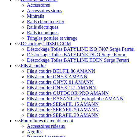
Accessoires
Accessoires stores
Minirails
Rails chemin de fer
Rails électriques
Rails techniques
Tringles portière et vitrage
Déstockage TISSU.COM
Déstockage Toiles BATYLINE ISO 7407 Serge Ferrari
Déstockage Toiles BATYLINE DUO Serge Ferrari
Déstockage Toiles BATYLINE EDEN Serge Ferrari
Fils à coudre
Fils à coudre BELFIL 80 AMANN
Fils à coudre ONYX AMANN
Fils à coudre ONYX 81 AMANN
Fils à coudre ONYX 121 AMANN
Fils à coudre OUTDOOR-PRO AMANN
Fils à coudre RASANT 25 hydrophobe AMANN
Fils à coudre SERAFIL 15 AMANN
Fils à coudre SERAFIL 20 AMANN
Fils à coudre SERAFIL 30 AMANN
Fournitures d'ameublement
Accessoires rideaux
Agrafes