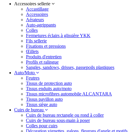
Accessoires sellerie
Accastillage
Accessoires
Aérateurs
Auto-agrippants
Colles
Fermetures éclairs à glissière YKK
Fils sellerie
Fixations et pressions
Œillets
Produits d'entretien
Profils et ralingue
Sangles, sandows, drisses, passepoils plastiques
Auto/Moto
Feutres
Tissus de protection auto
Tissus enduits auto/moto
Tissus microfibres automobile ALCANTARA
Tissus pavillon auto
Tissus siège auto
Cuirs de bureau
Cuirs de bureau rectangle ou rond à coller
Cuirs de bureau sous-main à poser
Colles pour cuirs
Décoration vignettes, galons, fleurons d'angle et motifs