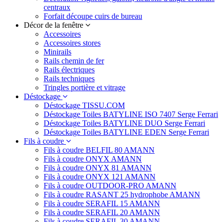
centraux
Forfait découpe cuirs de bureau
Décor de la fenêtre
Accessoires
Accessoires stores
Minirails
Rails chemin de fer
Rails électriques
Rails techniques
Tringles portière et vitrage
Déstockage
Déstockage TISSU.COM
Déstockage Toiles BATYLINE ISO 7407 Serge Ferrari
Déstockage Toiles BATYLINE DUO Serge Ferrari
Déstockage Toiles BATYLINE EDEN Serge Ferrari
Fils à coudre
Fils à coudre BELFIL 80 AMANN
Fils à coudre ONYX AMANN
Fils à coudre ONYX 81 AMANN
Fils à coudre ONYX 121 AMANN
Fils à coudre OUTDOOR-PRO AMANN
Fils à coudre RASANT 25 hydrophobe AMANN
Fils à coudre SERAFIL 15 AMANN
Fils à coudre SERAFIL 20 AMANN
Fils à coudre SERAFIL 30 AMANN