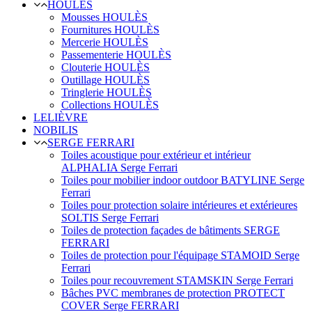
HOULÈS
Mousses HOULÈS
Fournitures HOULÈS
Mercerie HOULÈS
Passementerie HOULÈS
Clouterie HOULÈS
Outillage HOULÈS
Tringlerie HOULÈS
Collections HOULÈS
LELIÈVRE
NOBILIS
SERGE FERRARI
Toiles acoustique pour extérieur et intérieur
ALPHALIA Serge Ferrari
Toiles pour mobilier indoor outdoor BATYLINE Serge
Ferrari
Toiles pour protection solaire intérieures et extérieures
SOLTIS Serge Ferrari
Toiles de protection façades de bâtiments SERGE
FERRARI
Toiles de protection pour l'équipage STAMOID Serge
Ferrari
Toiles pour recouvrement STAMSKIN Serge Ferrari
Bâches PVC membranes de protection PROTECT
COVER Serge FERRARI