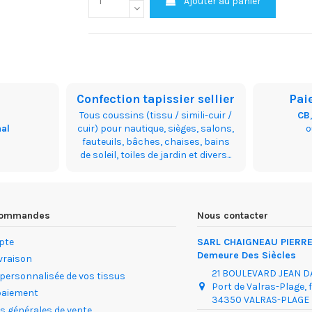
Ajouter au panier
Confection tapissier sellier
Pai
Tous coussins (tissu / simili-cuir /
CB
nal
cuir) pour nautique, sièges, salons,
fauteuils, bâches, chaises, bains
de soleil, toiles de jardin et divers...
 commandes
Nous contacter
pte
SARL CHAIGNEAU PIERRE 
Demeure Des Siècles
ivraison
21 BOULEVARD JEAN 
 personnalisée de vos tissus
Port de Valras-Plage, 
paiement
34350 VALRAS-PLAGE
s générales de vente