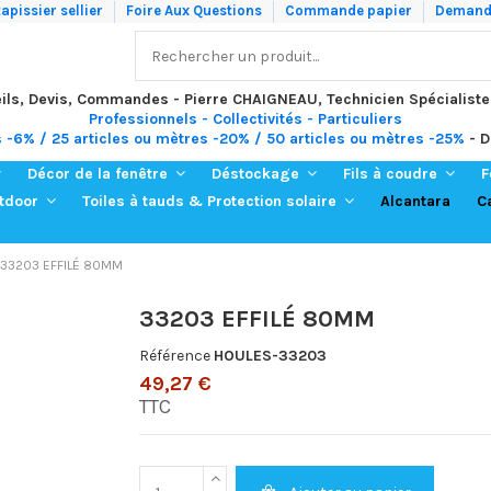
apissier sellier
Foire Aux Questions
Commande papier
Demande
ils, Devis, Commandes - Pierre CHAIGNEAU, Technicien Spécialiste
Professionnels - Collectivités - Particuliers
s -6% / 25 articles ou mètres -20% / 50 articles ou mètres -25%
- D
Décor de la fenêtre
Déstockage
Fils à coudre
F
Alcantara
C
utdoor
Toiles à tauds & Protection solaire
33203 EFFILÉ 80MM
33203 EFFILÉ 80MM
Référence
HOULES-33203
49,27 €
TTC