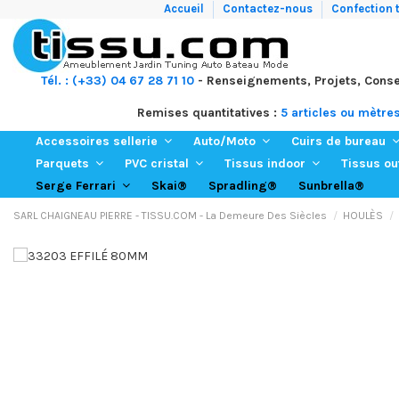
Accueil
Contactez-nous
Confection t
Tél. : (+33) 04 67 28 71 10
- Renseignements, Projets, Conse
Remises quantitatives :
5 articles ou mètre
Accessoires sellerie
Auto/Moto
Cuirs de bureau
Parquets
PVC cristal
Tissus indoor
Tissus o
Skai®
Spradling®
Sunbrella®
Serge Ferrari
SARL CHAIGNEAU PIERRE - TISSU.COM - La Demeure Des Siècles
HOULÈS