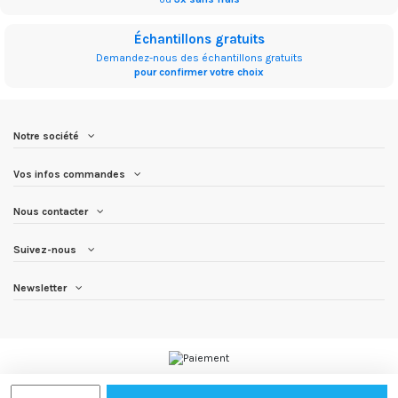
Échantillons gratuits
Demandez-nous des échantillons gratuits
pour confirmer votre choix
Notre société
Vos infos commandes
Nous contacter
Suivez-nous
Newsletter
TISSU.COM
-
123MEUBLE.COM
-
123MEUBLE.NET
-
123MEUBLES.COM
-
123TISSU.COM
-
123TISSUS.COM
-
SALONS-MEUBLES.FR