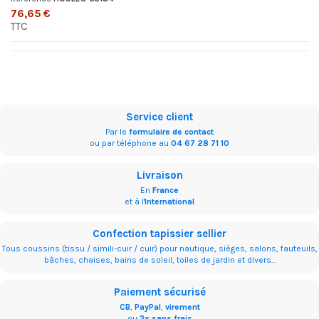
76,65 €
TTC
Service client
Par le
formulaire de contact
ou par téléphone au
04 67 28 71 10
Livraison
En
France
et à l'
International
Confection tapissier sellier
Tous coussins (tissu / simili-cuir / cuir) pour nautique, sièges, salons, fauteuils,
bâches, chaises, bains de soleil, toiles de jardin et divers...
Paiement sécurisé
CB
,
PayPal
,
virement
ou
3x sans frais