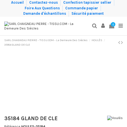
Accueil
Contactez-nous
Confection tapissier sellier
Foire Aux Questions
Commande papier
Demande d'échantillons
Sécurité paiement
0
SARL CHAIGNEAU PIERRE - TISSU.COM - La Demeure Des Siècles
HOULÈS
35184 GLAND DE CLE
35184 GLAND DE CLE
Référence
HOULES-35184