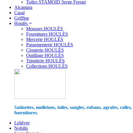
Toiles STAMOID Serge Ferrari
Alcantara
Casal
Griffine
Houlès
Mousses HOULÈS
Fournitures HOULÈS
Mercerie HOULÈS
Passementerie HOULÈS
Clouterie HOULÈS
Outillage HOULÈS
Tringlerie HOULÈS
Collections HOULÈS
Satinettes, molletons, toiles, sangles, rubans, agrafes, colles,
fournitures.
Lelièvre
Nobilis