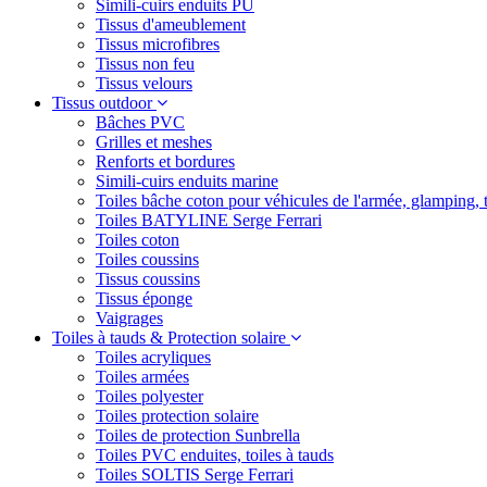
Simili-cuirs enduits PU
Tissus d'ameublement
Tissus microfibres
Tissus non feu
Tissus velours
Tissus outdoor
Bâches PVC
Grilles et meshes
Renforts et bordures
Simili-cuirs enduits marine
Toiles bâche coton pour véhicules de l'armée, glamping, 
Toiles BATYLINE Serge Ferrari
Toiles coton
Toiles coussins
Tissus coussins
Tissus éponge
Vaigrages
Toiles à tauds & Protection solaire
Toiles acryliques
Toiles armées
Toiles polyester
Toiles protection solaire
Toiles de protection Sunbrella
Toiles PVC enduites, toiles à tauds
Toiles SOLTIS Serge Ferrari