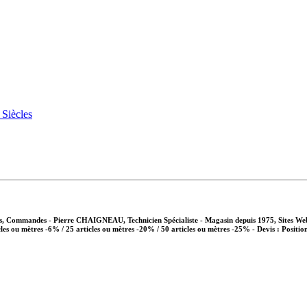
vis, Commandes - Pierre CHAIGNEAU, Technicien Spécialiste - Magasin depuis 1975, Sites We
cles ou mètres -6% / 25 articles ou mètres -20% / 50 articles ou mètres -25%
- Devis : Positio