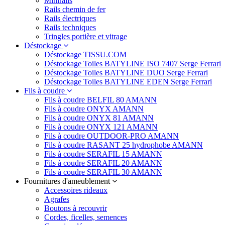
Minirails
Rails chemin de fer
Rails électriques
Rails techniques
Tringles portière et vitrage
Déstockage
Déstockage TISSU.COM
Déstockage Toiles BATYLINE ISO 7407 Serge Ferrari
Déstockage Toiles BATYLINE DUO Serge Ferrari
Déstockage Toiles BATYLINE EDEN Serge Ferrari
Fils à coudre
Fils à coudre BELFIL 80 AMANN
Fils à coudre ONYX AMANN
Fils à coudre ONYX 81 AMANN
Fils à coudre ONYX 121 AMANN
Fils à coudre OUTDOOR-PRO AMANN
Fils à coudre RASANT 25 hydrophobe AMANN
Fils à coudre SERAFIL 15 AMANN
Fils à coudre SERAFIL 20 AMANN
Fils à coudre SERAFIL 30 AMANN
Fournitures d'ameublement
Accessoires rideaux
Agrafes
Boutons à recouvrir
Cordes, ficelles, semences