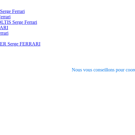
Serge Ferrari
errari
SOLTIS Serge Ferrari
RARI
rrari
VER Serge FERRARI
Nous vous conseillons pour coord