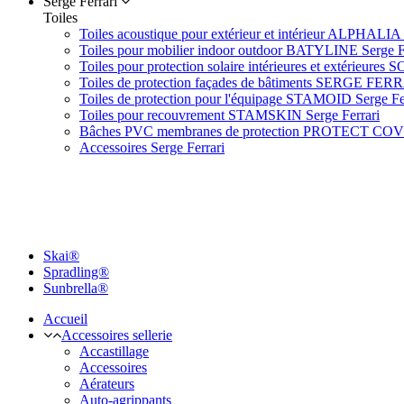
Serge Ferrari
Toiles
Toiles acoustique pour extérieur et intérieur ALPHALIA 
Toiles pour mobilier indoor outdoor BATYLINE Serge F
Toiles pour protection solaire intérieures et extérieures 
Toiles de protection façades de bâtiments SERGE FER
Toiles de protection pour l'équipage STAMOID Serge Fe
Toiles pour recouvrement STAMSKIN Serge Ferrari
Bâches PVC membranes de protection PROTECT CO
Accessoires Serge Ferrari
Skai®
Spradling®
Sunbrella®
Accueil
Accessoires sellerie
Accastillage
Accessoires
Aérateurs
Auto-agrippants