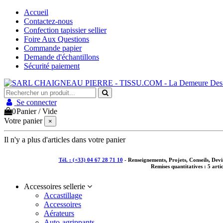
Accueil
Contactez-nous
Confection tapissier sellier
Foire Aux Questions
Commande papier
Demande d'échantillons
Sécurité paiement
Se connecter
0
Panier
/
Vide
Votre panier
×
Il n'y a plus d'articles dans votre panier
Tél. : (+33) 04 67 28 71 10
- Renseignements, Projets, Conseils, De
Remises quantitatives :
5 arti
Accessoires sellerie
Accastillage
Accessoires
Aérateurs
Auto-agrippants