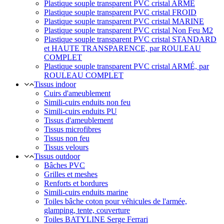
Plastique souple transparent PVC cristal ARMÉ
Plastique souple transparent PVC cristal FROID
Plastique souple transparent PVC cristal MARINE
Plastique souple transparent PVC cristal Non Feu M2
Plastique souple transparent PVC cristal STANDARD
et HAUTE TRANSPARENCE, par ROULEAU
COMPLET
Plastique souple transparent PVC cristal ARMÉ, par
ROULEAU COMPLET
Tissus indoor
Cuirs d'ameublement
Simili-cuirs enduits non feu
Simili-cuirs enduits PU
Tissus d'ameublement
Tissus microfibres
Tissus non feu
Tissus velours
Tissus outdoor
Bâches PVC
Grilles et meshes
Renforts et bordures
Simili-cuirs enduits marine
Toiles bâche coton pour véhicules de l'armée,
glamping, tente, couverture
Toiles BATYLINE Serge Ferrari