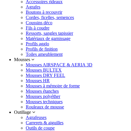
Accessoires rideaux
Agrafes
Boutons à recouvrir
Cordes, ficelles, semences
Coussins déco
Fils à coudre
Ressorts, sangles tapissier
Matériaux de garnissage
Profils agglo
Profils de finition
Toiles ameublement
Mousses
Mousses AIRSPACE & AERIA 3D
Mousses BULTEX
Mousses DRY FEEL
Mousses HR
Mousses à mémoire de forme
Mousses étanches
Mousses polyéther
Mousses techniques
Rouleaux de mousse
Outillage
Agrafeuses
Carrerets & aiguilles
Outils de coupe