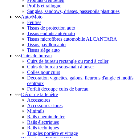
Produits d'entretien
Profils et ralingue
Sangles, sandows, drisses, passepoils plastiques
Auto/Moto
Feutres
Tissus de protection auto
Tissus enduits auto/moto
Tissus microfibres automobile ALCANTARA
Tissus pavillon auto
Tissus siège auto
Cuirs de bureau
Cuirs de bureau rectangle ou rond à coller
Cuirs de bureau sous-main à poser
Colles pour cuirs
Décoration vignettes, galons, fleurons d'angle et motifs
centraux
Forfait découpe cuirs de bureau
Décor de la fenêtre
Accessoires
Accessoires stores
Minirails
Rails chemin de fer
Rails électriques
Rails techniques
Tringles portière et vitrage