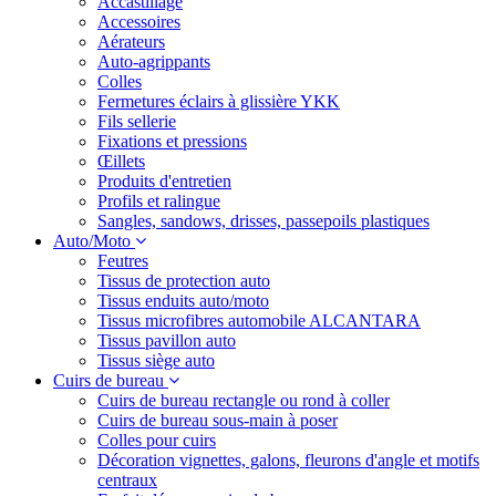
Accastillage
Accessoires
Aérateurs
Auto-agrippants
Colles
Fermetures éclairs à glissière YKK
Fils sellerie
Fixations et pressions
Œillets
Produits d'entretien
Profils et ralingue
Sangles, sandows, drisses, passepoils plastiques
Auto/Moto
Feutres
Tissus de protection auto
Tissus enduits auto/moto
Tissus microfibres automobile ALCANTARA
Tissus pavillon auto
Tissus siège auto
Cuirs de bureau
Cuirs de bureau rectangle ou rond à coller
Cuirs de bureau sous-main à poser
Colles pour cuirs
Décoration vignettes, galons, fleurons d'angle et motifs
centraux