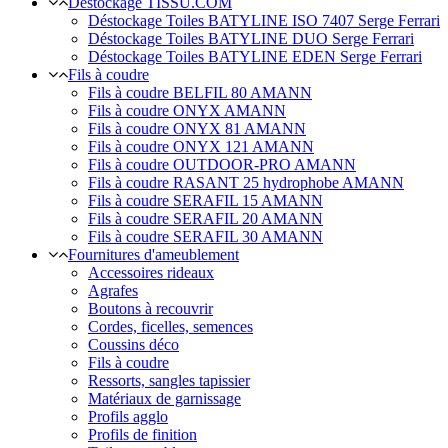
Déstockage TISSU.COM
Déstockage Toiles BATYLINE ISO 7407 Serge Ferrari
Déstockage Toiles BATYLINE DUO Serge Ferrari
Déstockage Toiles BATYLINE EDEN Serge Ferrari
Fils à coudre
Fils à coudre BELFIL 80 AMANN
Fils à coudre ONYX AMANN
Fils à coudre ONYX 81 AMANN
Fils à coudre ONYX 121 AMANN
Fils à coudre OUTDOOR-PRO AMANN
Fils à coudre RASANT 25 hydrophobe AMANN
Fils à coudre SERAFIL 15 AMANN
Fils à coudre SERAFIL 20 AMANN
Fils à coudre SERAFIL 30 AMANN
Fournitures d'ameublement
Accessoires rideaux
Agrafes
Boutons à recouvrir
Cordes, ficelles, semences
Coussins déco
Fils à coudre
Ressorts, sangles tapissier
Matériaux de garnissage
Profils agglo
Profils de finition