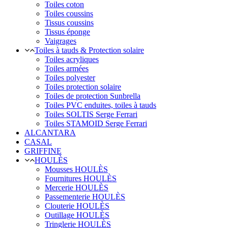
Toiles coton
Toiles coussins
Tissus coussins
Tissus éponge
Vaigrages
Toiles à tauds & Protection solaire
Toiles acryliques
Toiles armées
Toiles polyester
Toiles protection solaire
Toiles de protection Sunbrella
Toiles PVC enduites, toiles à tauds
Toiles SOLTIS Serge Ferrari
Toiles STAMOID Serge Ferrari
ALCANTARA
CASAL
GRIFFINE
HOULÈS
Mousses HOULÈS
Fournitures HOULÈS
Mercerie HOULÈS
Passementerie HOULÈS
Clouterie HOULÈS
Outillage HOULÈS
Tringlerie HOULÈS