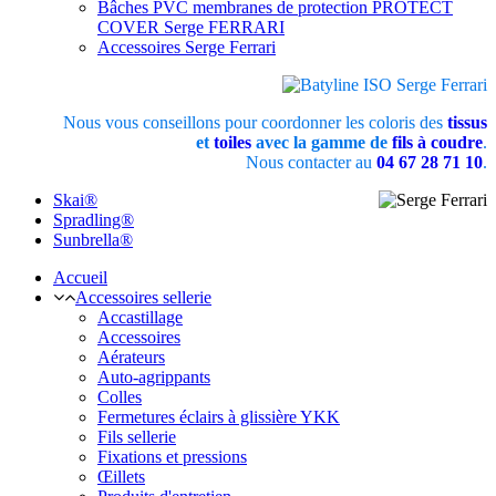
Bâches PVC membranes de protection PROTECT
COVER Serge FERRARI
Accessoires Serge Ferrari
Nous vous conseillons pour coordonner les coloris des
tissus
et
toiles
avec la gamme de
fils à coudre
.
Nous contacter au
04 67 28 71 10
.
Skai®
Spradling®
Sunbrella®
Accueil
Accessoires sellerie
Accastillage
Accessoires
Aérateurs
Auto-agrippants
Colles
Fermetures éclairs à glissière YKK
Fils sellerie
Fixations et pressions
Œillets