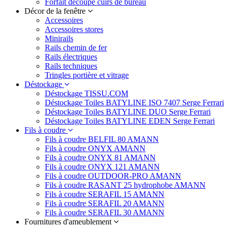
Forfait découpe cuirs de bureau
Décor de la fenêtre
Accessoires
Accessoires stores
Minirails
Rails chemin de fer
Rails électriques
Rails techniques
Tringles portière et vitrage
Déstockage
Déstockage TISSU.COM
Déstockage Toiles BATYLINE ISO 7407 Serge Ferrari
Déstockage Toiles BATYLINE DUO Serge Ferrari
Déstockage Toiles BATYLINE EDEN Serge Ferrari
Fils à coudre
Fils à coudre BELFIL 80 AMANN
Fils à coudre ONYX AMANN
Fils à coudre ONYX 81 AMANN
Fils à coudre ONYX 121 AMANN
Fils à coudre OUTDOOR-PRO AMANN
Fils à coudre RASANT 25 hydrophobe AMANN
Fils à coudre SERAFIL 15 AMANN
Fils à coudre SERAFIL 20 AMANN
Fils à coudre SERAFIL 30 AMANN
Fournitures d'ameublement