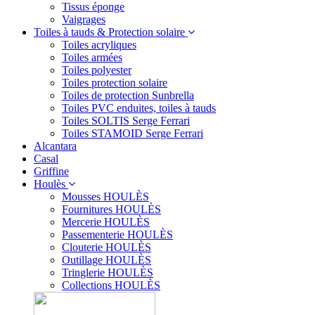
Tissus éponge
Vaigrages
Toiles à tauds & Protection solaire
Toiles acryliques
Toiles armées
Toiles polyester
Toiles protection solaire
Toiles de protection Sunbrella
Toiles PVC enduites, toiles à tauds
Toiles SOLTIS Serge Ferrari
Toiles STAMOID Serge Ferrari
Alcantara
Casal
Griffine
Houlès
Mousses HOULÈS
Fournitures HOULÈS
Mercerie HOULÈS
Passementerie HOULÈS
Clouterie HOULÈS
Outillage HOULÈS
Tringlerie HOULÈS
Collections HOULÈS