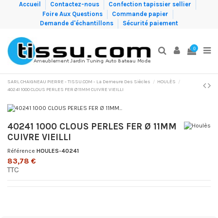
Accueil
Contactez-nous
Confection tapissier sellier
Foire Aux Questions
Commande papier
Demande d'échantillons
Sécurité paiement
0
SARL CHAIGNEAU PIERRE - TISSU.COM - La Demeure Des Siècles
HOULÈS
40241 1000 CLOUS PERLES FER Ø 11MM CUIVRE VIEILLI
40241 1000 CLOUS PERLES FER Ø 11MM
CUIVRE VIEILLI
Référence
HOULES-40241
83,78 €
TTC