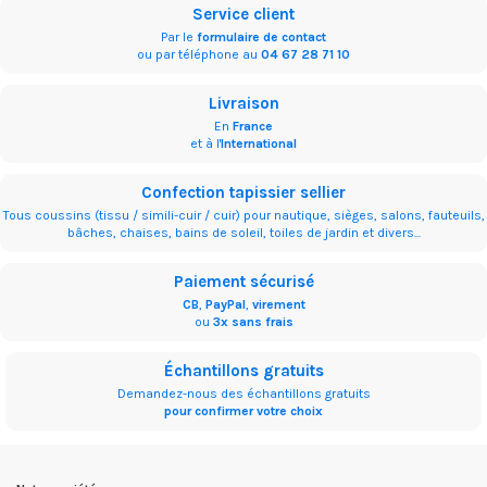
Service client
Par le
formulaire de contact
ou par téléphone au
04 67 28 71 10
Livraison
En
France
et à l'
International
Confection tapissier sellier
Tous coussins (tissu / simili-cuir / cuir) pour nautique, sièges, salons, fauteuils,
bâches, chaises, bains de soleil, toiles de jardin et divers...
Paiement sécurisé
CB
,
PayPal
,
virement
ou
3x sans frais
Échantillons gratuits
Demandez-nous des échantillons gratuits
pour confirmer votre choix