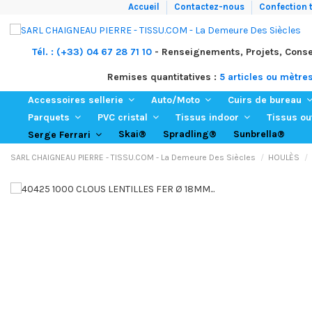
Accueil
Contactez-nous
Confection t
Tél. : (+33) 04 67 28 71 10
- Renseignements, Projets, Conse
Remises quantitatives :
5 articles ou mètre
Accessoires sellerie
Auto/Moto
Cuirs de bureau
Parquets
PVC cristal
Tissus indoor
Tissus o
Skai®
Spradling®
Sunbrella®
Serge Ferrari
SARL CHAIGNEAU PIERRE - TISSU.COM - La Demeure Des Siècles
HOULÈS