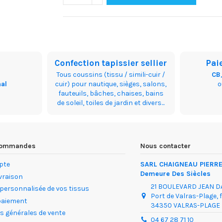
Confection tapissier sellier
Pai
Tous coussins (tissu / simili-cuir /
CB
nal
cuir) pour nautique, sièges, salons,
fauteuils, bâches, chaises, bains
de soleil, toiles de jardin et divers...
 commandes
Nous contacter
pte
SARL CHAIGNEAU PIERRE 
Demeure Des Siècles
ivraison
21 BOULEVARD JEAN 
 personnalisée de vos tissus
Port de Valras-Plage, 
paiement
34350 VALRAS-PLAGE
s générales de vente
04 67 28 71 10