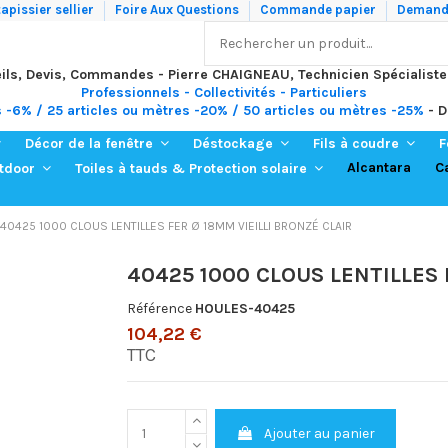
apissier sellier
Foire Aux Questions
Commande papier
Demande
ils, Devis, Commandes - Pierre CHAIGNEAU, Technicien Spécialiste
Professionnels - Collectivités - Particuliers
s -6% / 25 articles ou mètres -20% / 50 articles ou mètres -25%
- D
Décor de la fenêtre
Déstockage
Fils à coudre
F
Alcantara
C
utdoor
Toiles à tauds & Protection solaire
40425 1000 CLOUS LENTILLES FER Ø 18MM VIEILLI BRONZÉ CLAIR
40425 1000 CLOUS LENTILLES 
Référence
HOULES-40425
104,22 €
TTC
Ajouter au panier