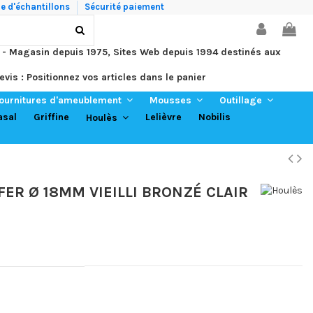
 d'échantillons
Sécurité paiement
 - Magasin depuis 1975, Sites Web depuis 1994 destinés aux
evis : Positionnez vos articles dans le panier
ournitures d'ameublement
Mousses
Outillage
asal
Griffine
Lelièvre
Nobilis
Houlès
FER Ø 18MM VIEILLI BRONZÉ CLAIR