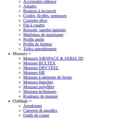
Accessoires rideaux
Agrafes
Boutons à recouvrir
Cordes, ficelles, semences
Coussins déco
Fils à coudre
Ressorts, sangles tapissier
Matériaux de garnissage
Profils agglo
Profils de finition
Toiles ameublement
Mousses
Mousses AIRSPACE & AERIA 3D
Mousses BULTEX
Mousses DRY FEEL
Mousses HR
Mousses à mémoire de forme
Mousses étanches
Mousses polyéther
Mousses techniques
Rouleaux de mousse
Outillage
Agrafeuses
Carrerets & aiguilles
Outils de coupe