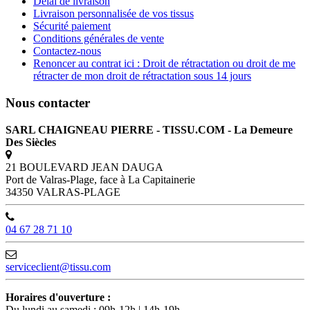
Délai de livraison
Livraison personnalisée de vos tissus
Sécurité paiement
Conditions générales de vente
Contactez-nous
Renoncer au contrat ici : Droit de rétractation ou droit de me
rétracter de mon droit de rétractation sous 14 jours
Nous contacter
SARL CHAIGNEAU PIERRE - TISSU.COM - La Demeure
Des Siècles
21 BOULEVARD JEAN DAUGA
Port de Valras-Plage, face à La Capitainerie
34350 VALRAS-PLAGE
04 67 28 71 10
serviceclient@tissu.com
Horaires d'ouverture :
Du lundi au samedi : 09h-12h | 14h-19h