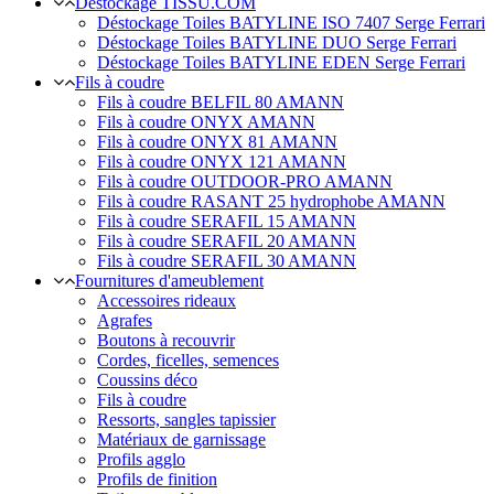
Déstockage TISSU.COM
Déstockage Toiles BATYLINE ISO 7407 Serge Ferrari
Déstockage Toiles BATYLINE DUO Serge Ferrari
Déstockage Toiles BATYLINE EDEN Serge Ferrari
Fils à coudre
Fils à coudre BELFIL 80 AMANN
Fils à coudre ONYX AMANN
Fils à coudre ONYX 81 AMANN
Fils à coudre ONYX 121 AMANN
Fils à coudre OUTDOOR-PRO AMANN
Fils à coudre RASANT 25 hydrophobe AMANN
Fils à coudre SERAFIL 15 AMANN
Fils à coudre SERAFIL 20 AMANN
Fils à coudre SERAFIL 30 AMANN
Fournitures d'ameublement
Accessoires rideaux
Agrafes
Boutons à recouvrir
Cordes, ficelles, semences
Coussins déco
Fils à coudre
Ressorts, sangles tapissier
Matériaux de garnissage
Profils agglo
Profils de finition