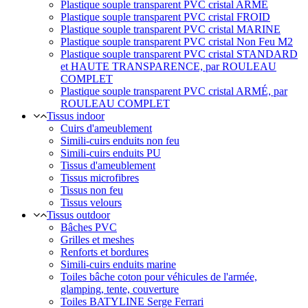
Plastique souple transparent PVC cristal ARMÉ
Plastique souple transparent PVC cristal FROID
Plastique souple transparent PVC cristal MARINE
Plastique souple transparent PVC cristal Non Feu M2
Plastique souple transparent PVC cristal STANDARD
et HAUTE TRANSPARENCE, par ROULEAU
COMPLET
Plastique souple transparent PVC cristal ARMÉ, par
ROULEAU COMPLET
Tissus indoor
Cuirs d'ameublement
Simili-cuirs enduits non feu
Simili-cuirs enduits PU
Tissus d'ameublement
Tissus microfibres
Tissus non feu
Tissus velours
Tissus outdoor
Bâches PVC
Grilles et meshes
Renforts et bordures
Simili-cuirs enduits marine
Toiles bâche coton pour véhicules de l'armée,
glamping, tente, couverture
Toiles BATYLINE Serge Ferrari