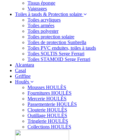
Tissus éponge
Vaigrages
Toiles à tauds & Protection solaire
Toiles acryliques
Toiles armées
Toiles polyester
Toiles protection solaire
Toiles de protection Sunbrella
Toiles PVC enduites, toiles à tauds
Toiles SOLTIS Serge Ferrari
Toiles STAMOID Serge Ferrari
Alcantara
Casal
Griffine
Houlès
Mousses HOULÈS
Fournitures HOULÈS
Mercerie HOULÈS
Passementerie HOULÈS
Clouterie HOULÈS
Outillage HOULÈS
Tringlerie HOULÈS
Collections HOULÈS