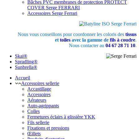
Bâches PVC membranes de protection PROTECT
COVER Serge FERRARI
Accessoires Serge Ferrari
Nous vous conseillons pour coordonner les coloris des
tissus
et
toiles
avec la gamme de
fils à coudre
.
Nous contacter au
04 67 28 71 10
.
Skai®
Spradling®
Sunbrella®
Accueil
Accessoires sellerie
Accastillage
Accessoires
Aérateurs
Auto-agrippants
Colles
Fermetures éclairs à glissière YKK
Fils sellerie
Fixations et pressions
Œillets