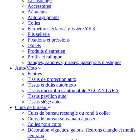
Accastillage
Accessoires
Aérateurs
Auto-agrippants
Colles
Fermetures éclairs à glissière YKK
Fils sellerie
Fixations et pressions
Œillets
Produits d'entretien
Profils et ralingue
Sangles, sandows, drisses, passepoils plastiques
Auto/Moto
Feutres
Tissus de protection auto
Tissus enduits auto/moto
Tissus microfibres automobile ALCANTARA
Tissus pavillon auto
Tissus siège auto
Cuirs de bureau
Cuirs de bureau rectangle ou rond à coller
Cuirs de bureau sous-main à poser
Colles pour cuirs
Décoration vignettes, galons, fleurons d'angle et motifs
centraux