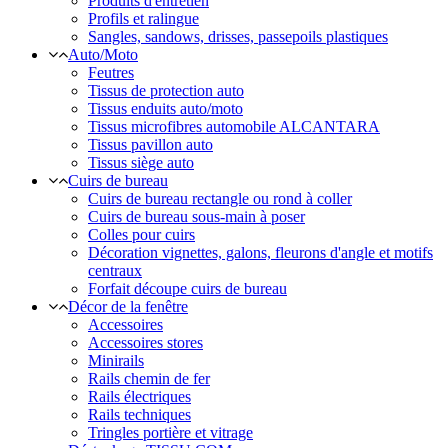
Produits d'entretien
Profils et ralingue
Sangles, sandows, drisses, passepoils plastiques
Auto/Moto
Feutres
Tissus de protection auto
Tissus enduits auto/moto
Tissus microfibres automobile ALCANTARA
Tissus pavillon auto
Tissus siège auto
Cuirs de bureau
Cuirs de bureau rectangle ou rond à coller
Cuirs de bureau sous-main à poser
Colles pour cuirs
Décoration vignettes, galons, fleurons d'angle et motifs
centraux
Forfait découpe cuirs de bureau
Décor de la fenêtre
Accessoires
Accessoires stores
Minirails
Rails chemin de fer
Rails électriques
Rails techniques
Tringles portière et vitrage