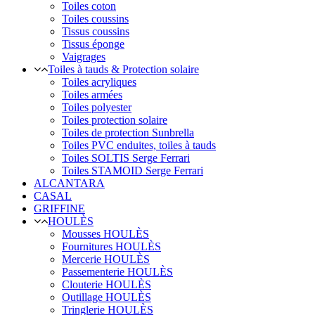
Toiles coton
Toiles coussins
Tissus coussins
Tissus éponge
Vaigrages
Toiles à tauds & Protection solaire
Toiles acryliques
Toiles armées
Toiles polyester
Toiles protection solaire
Toiles de protection Sunbrella
Toiles PVC enduites, toiles à tauds
Toiles SOLTIS Serge Ferrari
Toiles STAMOID Serge Ferrari
ALCANTARA
CASAL
GRIFFINE
HOULÈS
Mousses HOULÈS
Fournitures HOULÈS
Mercerie HOULÈS
Passementerie HOULÈS
Clouterie HOULÈS
Outillage HOULÈS
Tringlerie HOULÈS