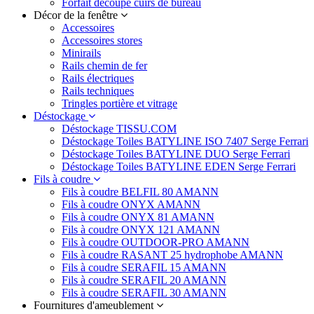
Forfait découpe cuirs de bureau
Décor de la fenêtre
Accessoires
Accessoires stores
Minirails
Rails chemin de fer
Rails électriques
Rails techniques
Tringles portière et vitrage
Déstockage
Déstockage TISSU.COM
Déstockage Toiles BATYLINE ISO 7407 Serge Ferrari
Déstockage Toiles BATYLINE DUO Serge Ferrari
Déstockage Toiles BATYLINE EDEN Serge Ferrari
Fils à coudre
Fils à coudre BELFIL 80 AMANN
Fils à coudre ONYX AMANN
Fils à coudre ONYX 81 AMANN
Fils à coudre ONYX 121 AMANN
Fils à coudre OUTDOOR-PRO AMANN
Fils à coudre RASANT 25 hydrophobe AMANN
Fils à coudre SERAFIL 15 AMANN
Fils à coudre SERAFIL 20 AMANN
Fils à coudre SERAFIL 30 AMANN
Fournitures d'ameublement