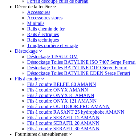
Forfait découpe cuirs de bureau
Décor de la fenêtre
Accessoires
Accessoires stores
Minirails
Rails chemin de fer
Rails électriques
Rails techniques
Tringles portière et vitrage
Déstockage
Déstockage TISSU.COM
Déstockage Toiles BATYLINE ISO 7407 Serge Ferrari
Déstockage Toiles BATYLINE DUO Serge Ferrari
Déstockage Toiles BATYLINE EDEN Serge Ferrari
Fils à coudre
Fils à coudre BELFIL 80 AMANN
Fils à coudre ONYX AMANN
Fils à coudre ONYX 81 AMANN
Fils à coudre ONYX 121 AMANN
Fils à coudre OUTDOOR-PRO AMANN
Fils à coudre RASANT 25 hydrophobe AMANN
Fils à coudre SERAFIL 15 AMANN
Fils à coudre SERAFIL 20 AMANN
Fils à coudre SERAFIL 30 AMANN
Fournitures d'ameublement