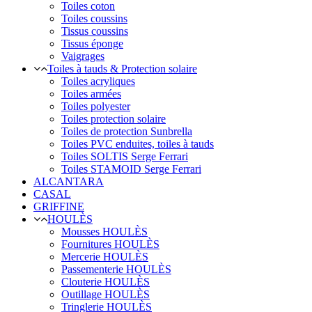
Toiles coton
Toiles coussins
Tissus coussins
Tissus éponge
Vaigrages
Toiles à tauds & Protection solaire
Toiles acryliques
Toiles armées
Toiles polyester
Toiles protection solaire
Toiles de protection Sunbrella
Toiles PVC enduites, toiles à tauds
Toiles SOLTIS Serge Ferrari
Toiles STAMOID Serge Ferrari
ALCANTARA
CASAL
GRIFFINE
HOULÈS
Mousses HOULÈS
Fournitures HOULÈS
Mercerie HOULÈS
Passementerie HOULÈS
Clouterie HOULÈS
Outillage HOULÈS
Tringlerie HOULÈS