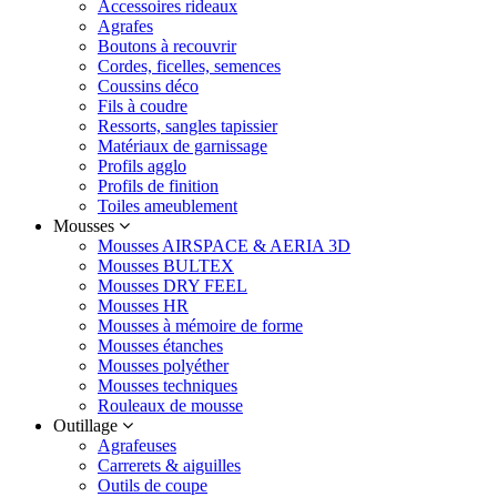
Accessoires rideaux
Agrafes
Boutons à recouvrir
Cordes, ficelles, semences
Coussins déco
Fils à coudre
Ressorts, sangles tapissier
Matériaux de garnissage
Profils agglo
Profils de finition
Toiles ameublement
Mousses
Mousses AIRSPACE & AERIA 3D
Mousses BULTEX
Mousses DRY FEEL
Mousses HR
Mousses à mémoire de forme
Mousses étanches
Mousses polyéther
Mousses techniques
Rouleaux de mousse
Outillage
Agrafeuses
Carrerets & aiguilles
Outils de coupe