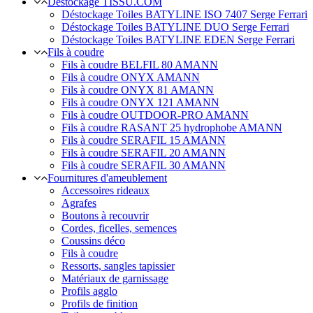
Déstockage TISSU.COM
Déstockage Toiles BATYLINE ISO 7407 Serge Ferrari
Déstockage Toiles BATYLINE DUO Serge Ferrari
Déstockage Toiles BATYLINE EDEN Serge Ferrari
Fils à coudre
Fils à coudre BELFIL 80 AMANN
Fils à coudre ONYX AMANN
Fils à coudre ONYX 81 AMANN
Fils à coudre ONYX 121 AMANN
Fils à coudre OUTDOOR-PRO AMANN
Fils à coudre RASANT 25 hydrophobe AMANN
Fils à coudre SERAFIL 15 AMANN
Fils à coudre SERAFIL 20 AMANN
Fils à coudre SERAFIL 30 AMANN
Fournitures d'ameublement
Accessoires rideaux
Agrafes
Boutons à recouvrir
Cordes, ficelles, semences
Coussins déco
Fils à coudre
Ressorts, sangles tapissier
Matériaux de garnissage
Profils agglo
Profils de finition