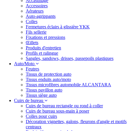
Accastillage
Accessoires
Aérateurs
Auto-agrippants
Colles
Fermetures éclairs à glissière YKK
Fils sellerie
Fixations et pressions
Œillets
Produits d'entretien
Profils et ralingue
Sangles, sandows, drisses, passepoils plastiques
Auto/Moto
Feutres
Tissus de protection auto
Tissus enduits auto/moto
Tissus microfibres automobile ALCANTARA
Tissus pavillon auto
Tissus siège auto
Cuirs de bureau
Cuirs de bureau rectangle ou rond à coller
Cuirs de bureau sous-main à poser
Colles pour cuirs
Décoration vignettes, galons, fleurons d'angle et motifs
centraux