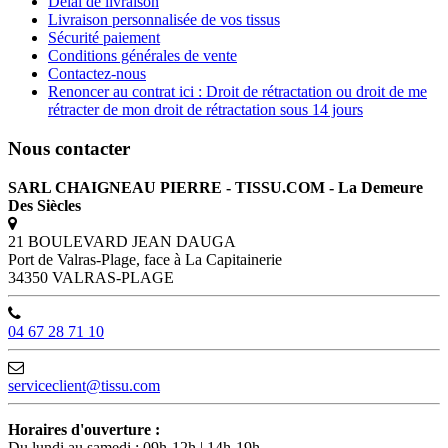
Délai de livraison
Livraison personnalisée de vos tissus
Sécurité paiement
Conditions générales de vente
Contactez-nous
Renoncer au contrat ici : Droit de rétractation ou droit de me
rétracter de mon droit de rétractation sous 14 jours
Nous contacter
SARL CHAIGNEAU PIERRE - TISSU.COM - La Demeure
Des Siècles
21 BOULEVARD JEAN DAUGA
Port de Valras-Plage, face à La Capitainerie
34350 VALRAS-PLAGE
04 67 28 71 10
serviceclient@tissu.com
Horaires d'ouverture :
Du lundi au samedi : 09h-12h | 14h-19h