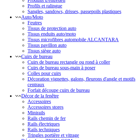
Produits d'entretien
Profils et ralingue
Sangles, sandows, drisses, passepoils plastiques
Auto/Moto
Feutres
Tissus de protection auto
Tissus enduits auto/moto
Tissus microfibres automobile ALCANTARA
Tissus pavillon auto
Tissus siège auto
Cuirs de bureau
Cuirs de bureau rectangle ou rond à coller
Cuirs de bureau sous-main à poser
Colles pour cuirs
Décoration vignettes, galons, fleurons d'angle et motifs
centraux
Forfait découpe cuirs de bureau
Décor de la fenêtre
Accessoires
Accessoires stores
Minirails
Rails chemin de fer
Rails électriques
Rails techniques
Tringles portière et vitrage