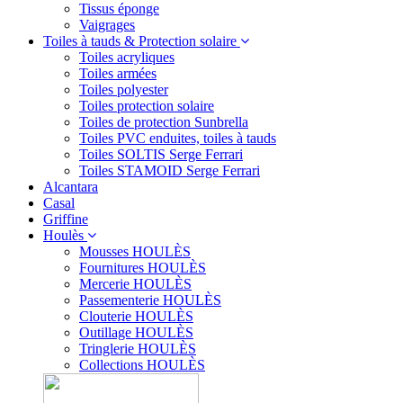
Tissus éponge
Vaigrages
Toiles à tauds & Protection solaire
Toiles acryliques
Toiles armées
Toiles polyester
Toiles protection solaire
Toiles de protection Sunbrella
Toiles PVC enduites, toiles à tauds
Toiles SOLTIS Serge Ferrari
Toiles STAMOID Serge Ferrari
Alcantara
Casal
Griffine
Houlès
Mousses HOULÈS
Fournitures HOULÈS
Mercerie HOULÈS
Passementerie HOULÈS
Clouterie HOULÈS
Outillage HOULÈS
Tringlerie HOULÈS
Collections HOULÈS