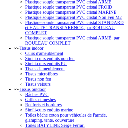
Plastique souple transparent PVC cristal ARMÉ
Plastique souple transparent PVC cristal FROID
Plastique souple transparent PVC cristal MARINE
Plastique souple transparent PVC cristal Non Feu M2
Plastique souple transparent PVC cristal STANDARD
et HAUTE TRANSPARENCE, par ROULEAU
COMPLET
Plastique souple transparent PVC cristal ARMÉ, par
ROULEAU COMPLET
Tissus indoor
Cuirs d'ameublement
Simili-cuirs enduits non feu
Simili-cuirs enduits PU
Tissus d'ameublement
Tissus microfibres
Tissus non feu
Tissus velours
Tissus outdoor
Bâches PVC
Grilles et meshes
Renforts et bordures
Simili-cuirs enduits marine
Toiles bâche coton pour véhicules de l'armée,
glamping, tente, couverture
Toiles BATYLINE Serge Ferrari