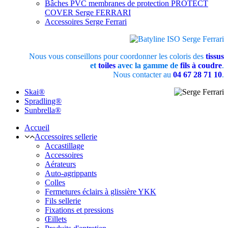
Bâches PVC membranes de protection PROTECT
COVER Serge FERRARI
Accessoires Serge Ferrari
Nous vous conseillons pour coordonner les coloris des
tissus
et
toiles
avec la gamme de
fils à coudre
.
Nous contacter au
04 67 28 71 10
.
Skai®
Spradling®
Sunbrella®
Accueil
Accessoires sellerie
Accastillage
Accessoires
Aérateurs
Auto-agrippants
Colles
Fermetures éclairs à glissière YKK
Fils sellerie
Fixations et pressions
Œillets