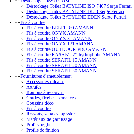
Déstockage TISSU.COM
Déstockage Toiles BATYLINE ISO 7407 Serge Ferrari
Déstockage Toiles BATYLINE DUO Serge Ferrari
Déstockage Toiles BATYLINE EDEN Serge Ferrari
Fils à coudre
Fils à coudre BELFIL 80 AMANN
Fils à coudre ONYX AMANN
Fils à coudre ONYX 81 AMANN
Fils à coudre ONYX 121 AMANN
Fils à coudre OUTDOOR-PRO AMANN
Fils à coudre RASANT 25 hydrophobe AMANN
Fils à coudre SERAFIL 15 AMANN
Fils à coudre SERAFIL 20 AMANN
Fils à coudre SERAFIL 30 AMANN
Fournitures d'ameublement
Accessoires rideaux
Agrafes
Boutons à recouvrir
Cordes, ficelles, semences
Coussins déco
Fils à coudre
Ressorts, sangles tapissier
Matériaux de garnissage
Profils agglo
Profils de finition