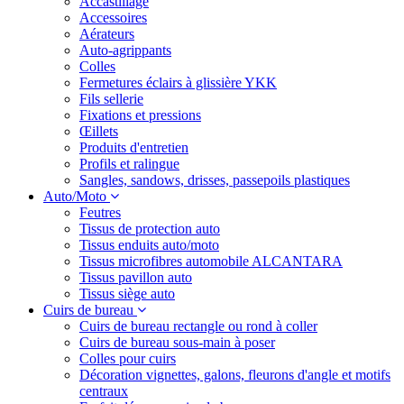
Accastillage
Accessoires
Aérateurs
Auto-agrippants
Colles
Fermetures éclairs à glissière YKK
Fils sellerie
Fixations et pressions
Œillets
Produits d'entretien
Profils et ralingue
Sangles, sandows, drisses, passepoils plastiques
Auto/Moto
Feutres
Tissus de protection auto
Tissus enduits auto/moto
Tissus microfibres automobile ALCANTARA
Tissus pavillon auto
Tissus siège auto
Cuirs de bureau
Cuirs de bureau rectangle ou rond à coller
Cuirs de bureau sous-main à poser
Colles pour cuirs
Décoration vignettes, galons, fleurons d'angle et motifs
centraux