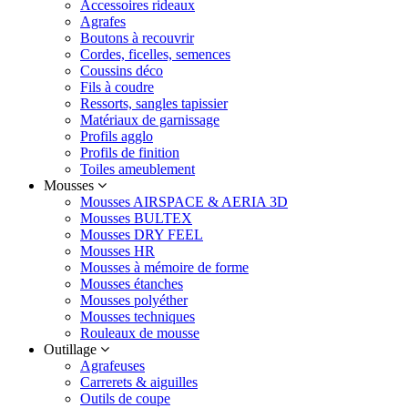
Accessoires rideaux
Agrafes
Boutons à recouvrir
Cordes, ficelles, semences
Coussins déco
Fils à coudre
Ressorts, sangles tapissier
Matériaux de garnissage
Profils agglo
Profils de finition
Toiles ameublement
Mousses
Mousses AIRSPACE & AERIA 3D
Mousses BULTEX
Mousses DRY FEEL
Mousses HR
Mousses à mémoire de forme
Mousses étanches
Mousses polyéther
Mousses techniques
Rouleaux de mousse
Outillage
Agrafeuses
Carrerets & aiguilles
Outils de coupe