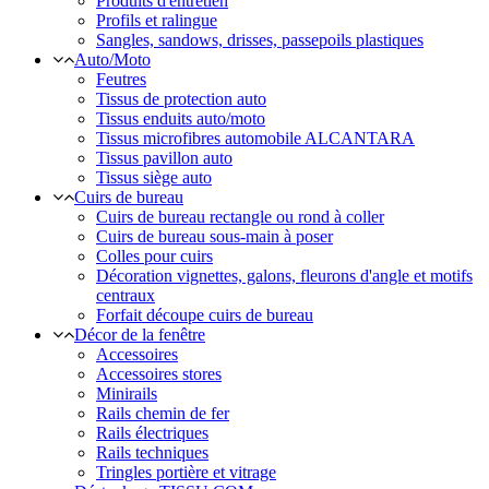
Produits d'entretien
Profils et ralingue
Sangles, sandows, drisses, passepoils plastiques
Auto/Moto
Feutres
Tissus de protection auto
Tissus enduits auto/moto
Tissus microfibres automobile ALCANTARA
Tissus pavillon auto
Tissus siège auto
Cuirs de bureau
Cuirs de bureau rectangle ou rond à coller
Cuirs de bureau sous-main à poser
Colles pour cuirs
Décoration vignettes, galons, fleurons d'angle et motifs
centraux
Forfait découpe cuirs de bureau
Décor de la fenêtre
Accessoires
Accessoires stores
Minirails
Rails chemin de fer
Rails électriques
Rails techniques
Tringles portière et vitrage