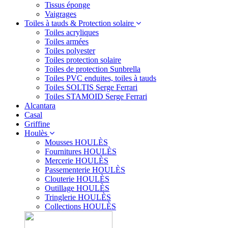
Tissus éponge
Vaigrages
Toiles à tauds & Protection solaire
Toiles acryliques
Toiles armées
Toiles polyester
Toiles protection solaire
Toiles de protection Sunbrella
Toiles PVC enduites, toiles à tauds
Toiles SOLTIS Serge Ferrari
Toiles STAMOID Serge Ferrari
Alcantara
Casal
Griffine
Houlès
Mousses HOULÈS
Fournitures HOULÈS
Mercerie HOULÈS
Passementerie HOULÈS
Clouterie HOULÈS
Outillage HOULÈS
Tringlerie HOULÈS
Collections HOULÈS