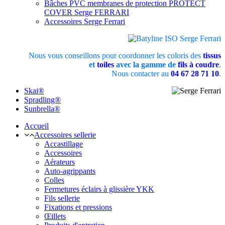
Bâches PVC membranes de protection PROTECT
COVER Serge FERRARI
Accessoires Serge Ferrari
Nous vous conseillons pour coordonner les coloris des
tissus
et
toiles
avec la gamme de
fils à coudre
.
Nous contacter au
04 67 28 71 10
.
Skai®
Spradling®
Sunbrella®
Accueil
Accessoires sellerie
Accastillage
Accessoires
Aérateurs
Auto-agrippants
Colles
Fermetures éclairs à glissière YKK
Fils sellerie
Fixations et pressions
Œillets