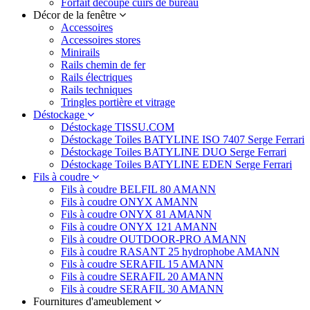
Forfait découpe cuirs de bureau
Décor de la fenêtre
Accessoires
Accessoires stores
Minirails
Rails chemin de fer
Rails électriques
Rails techniques
Tringles portière et vitrage
Déstockage
Déstockage TISSU.COM
Déstockage Toiles BATYLINE ISO 7407 Serge Ferrari
Déstockage Toiles BATYLINE DUO Serge Ferrari
Déstockage Toiles BATYLINE EDEN Serge Ferrari
Fils à coudre
Fils à coudre BELFIL 80 AMANN
Fils à coudre ONYX AMANN
Fils à coudre ONYX 81 AMANN
Fils à coudre ONYX 121 AMANN
Fils à coudre OUTDOOR-PRO AMANN
Fils à coudre RASANT 25 hydrophobe AMANN
Fils à coudre SERAFIL 15 AMANN
Fils à coudre SERAFIL 20 AMANN
Fils à coudre SERAFIL 30 AMANN
Fournitures d'ameublement