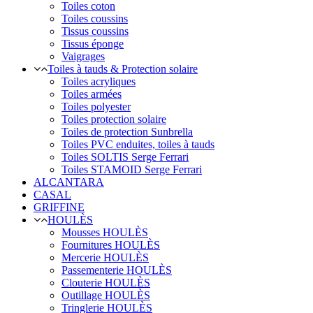
Toiles coton
Toiles coussins
Tissus coussins
Tissus éponge
Vaigrages
Toiles à tauds & Protection solaire
Toiles acryliques
Toiles armées
Toiles polyester
Toiles protection solaire
Toiles de protection Sunbrella
Toiles PVC enduites, toiles à tauds
Toiles SOLTIS Serge Ferrari
Toiles STAMOID Serge Ferrari
ALCANTARA
CASAL
GRIFFINE
HOULÈS
Mousses HOULÈS
Fournitures HOULÈS
Mercerie HOULÈS
Passementerie HOULÈS
Clouterie HOULÈS
Outillage HOULÈS
Tringlerie HOULÈS