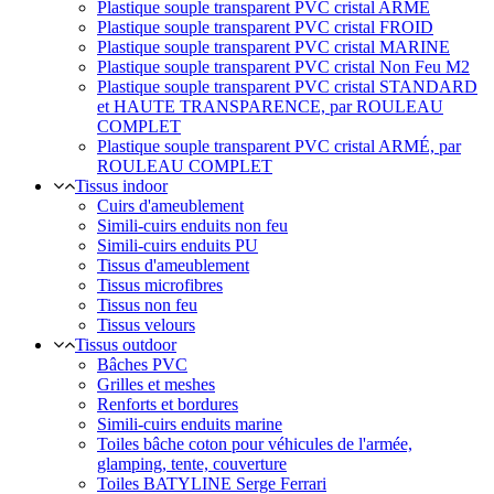
Plastique souple transparent PVC cristal ARMÉ
Plastique souple transparent PVC cristal FROID
Plastique souple transparent PVC cristal MARINE
Plastique souple transparent PVC cristal Non Feu M2
Plastique souple transparent PVC cristal STANDARD
et HAUTE TRANSPARENCE, par ROULEAU
COMPLET
Plastique souple transparent PVC cristal ARMÉ, par
ROULEAU COMPLET
Tissus indoor
Cuirs d'ameublement
Simili-cuirs enduits non feu
Simili-cuirs enduits PU
Tissus d'ameublement
Tissus microfibres
Tissus non feu
Tissus velours
Tissus outdoor
Bâches PVC
Grilles et meshes
Renforts et bordures
Simili-cuirs enduits marine
Toiles bâche coton pour véhicules de l'armée,
glamping, tente, couverture
Toiles BATYLINE Serge Ferrari