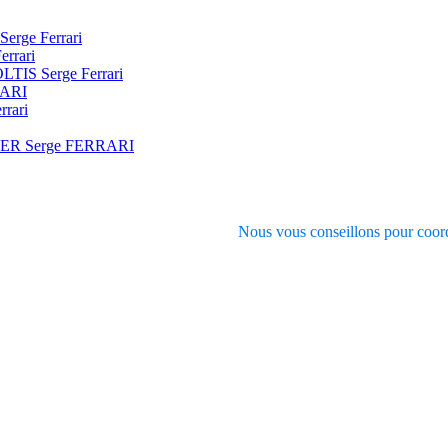
Serge Ferrari
errari
SOLTIS Serge Ferrari
RARI
rrari
VER Serge FERRARI
Nous vous conseillons pour coord