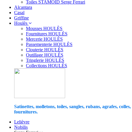
Toiles STAMOID Serge Ferrari
Alcantara
Casal
Griffine
Houlès
Mousses HOULÈS
Fournitures HOULÈS
Mercerie HOULÈS
Passementerie HOULÈS
Clouterie HOULÈS
Outillage HOULÈS
Tringlerie HOULÈS
Collections HOULÈS
Satinettes, molletons, toiles, sangles, rubans, agrafes, colles,
fournitures.
Lelièvre
Nobilis