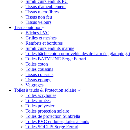
Simili-cuirs enduits PU
Tissus d'ameublement
Tissus microfibres
Tissus non feu
Tissus velours
Tissus outdoor
Bâches PVC
Grilles et meshes
Renforts et bordures
Simili-cuirs enduits marine
Toiles bâche coton pour véhicules de l'armée, glamping, 
Toiles BATYLINE Serge Ferrari
Toiles coton
Toiles coussins
Tissus coussins
Tissus éponge
Vaigrages
Toiles à tauds & Protection solaire
Toiles acryliques
Toiles armées
Toiles polyester
Toiles protection solaire
Toiles de protection Sunbrella
Toiles PVC enduites, toiles à tauds
Toiles SOLTIS Serge Ferrari