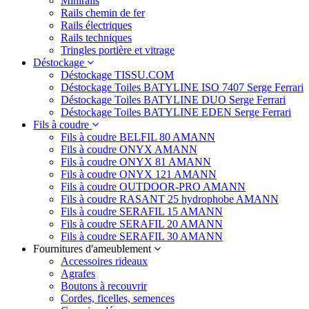
Minirails
Rails chemin de fer
Rails électriques
Rails techniques
Tringles portière et vitrage
Déstockage
Déstockage TISSU.COM
Déstockage Toiles BATYLINE ISO 7407 Serge Ferrari
Déstockage Toiles BATYLINE DUO Serge Ferrari
Déstockage Toiles BATYLINE EDEN Serge Ferrari
Fils à coudre
Fils à coudre BELFIL 80 AMANN
Fils à coudre ONYX AMANN
Fils à coudre ONYX 81 AMANN
Fils à coudre ONYX 121 AMANN
Fils à coudre OUTDOOR-PRO AMANN
Fils à coudre RASANT 25 hydrophobe AMANN
Fils à coudre SERAFIL 15 AMANN
Fils à coudre SERAFIL 20 AMANN
Fils à coudre SERAFIL 30 AMANN
Fournitures d'ameublement
Accessoires rideaux
Agrafes
Boutons à recouvrir
Cordes, ficelles, semences