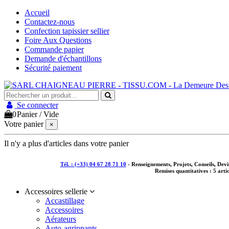
Accueil
Contactez-nous
Confection tapissier sellier
Foire Aux Questions
Commande papier
Demande d'échantillons
Sécurité paiement
Se connecter
0
Panier
/
Vide
Votre panier
×
Il n'y a plus d'articles dans votre panier
Tél. : (+33) 04 67 28 71 10
- Renseignements, Projets, Conseils, De
Remises quantitatives :
5 arti
Accessoires sellerie
Accastillage
Accessoires
Aérateurs
Auto-agrippants