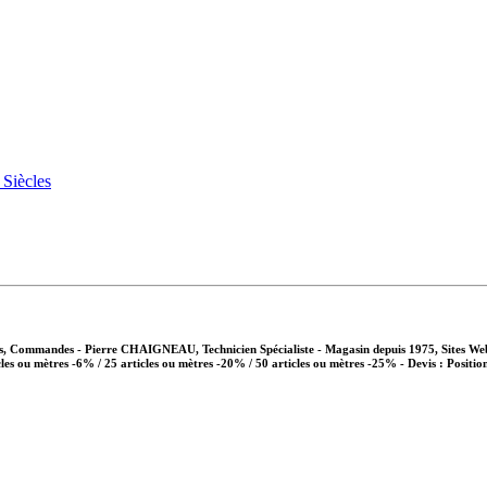
vis, Commandes - Pierre CHAIGNEAU, Technicien Spécialiste - Magasin depuis 1975, Sites We
cles ou mètres -6% / 25 articles ou mètres -20% / 50 articles ou mètres -25%
- Devis : Positio