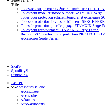
Serge Ferrari
Toiles
Toiles acoustique pour extérieur et intérieur ALPHALIA 
Toiles pour mobilier indoor outdoor BATYLINE Serge F
Toiles pour protection solaire intérieures et extérieures 
Toiles de protection façades de bâtiments SERGE FER
Toiles de protection pour l'équipage STAMOID Serge Fe
Toiles pour recouvrement STAMSKIN Serge Ferrari
Bâches PVC membranes de protection PROTECT CO
Accessoires Serge Ferrari
Skai®
Spradling®
Sunbrella®
Accueil
Accessoires sellerie
Accastillage
Accessoires
Aérateurs
Auto-agrippants