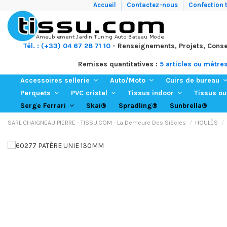
Accueil
Contactez-nous
Confection t
Tél. : (+33) 04 67 28 71 10
- Renseignements, Projets, Conse
Remises quantitatives :
5 articles ou mètre
Accessoires sellerie
Auto/Moto
Cuirs de bureau
Parquets
PVC cristal
Tissus indoor
Tissus o
Skai®
Spradling®
Sunbrella®
Serge Ferrari
SARL CHAIGNEAU PIERRE - TISSU.COM - La Demeure Des Siècles
HOULÈS