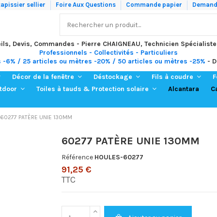
apissier sellier
Foire Aux Questions
Commande papier
Demande
ils, Devis, Commandes - Pierre CHAIGNEAU, Technicien Spécialiste
Professionnels - Collectivités - Particuliers
s -6% / 25 articles ou mètres -20% / 50 articles ou mètres -25%
- D
Décor de la fenêtre
Déstockage
Fils à coudre
F
Alcantara
C
utdoor
Toiles à tauds & Protection solaire
60277 PATÈRE UNIE 130MM
60277 PATÈRE UNIE 130MM
Référence
HOULES-60277
91,25 €
TTC