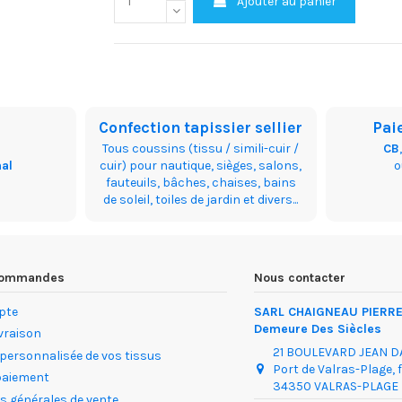
Ajouter au panier
Confection tapissier sellier
Pai
Tous coussins (tissu / simili-cuir /
CB
nal
cuir) pour nautique, sièges, salons,
fauteuils, bâches, chaises, bains
de soleil, toiles de jardin et divers...
 commandes
Nous contacter
pte
SARL CHAIGNEAU PIERRE 
Demeure Des Siècles
ivraison
21 BOULEVARD JEAN 
 personnalisée de vos tissus
Port de Valras-Plage, 
paiement
34350 VALRAS-PLAGE
s générales de vente