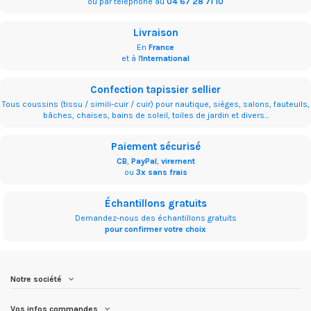
ou par téléphone au
04 67 28 71 10
Livraison
En
France
et à l'
International
Confection tapissier sellier
Tous coussins (tissu / simili-cuir / cuir) pour nautique, sièges, salons, fauteuils,
bâches, chaises, bains de soleil, toiles de jardin et divers...
Paiement sécurisé
CB
,
PayPal
,
virement
ou
3x sans frais
Échantillons gratuits
Demandez-nous des échantillons gratuits
pour confirmer votre choix
Notre société
Vos infos commandes