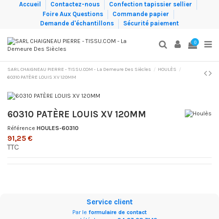
Accueil
Contactez-nous
Confection tapissier sellier
Foire Aux Questions
Commande papier
Demande d'échantillons
Sécurité paiement
0
SARL CHAIGNEAU PIERRE - TISSU.COM - La Demeure Des Siècles
HOULÈS
60310 PATÈRE LOUIS XV 120MM
60310 PATÈRE LOUIS XV 120MM
Référence
HOULES-60310
91,25 €
TTC
Service client
Par le
formulaire de contact