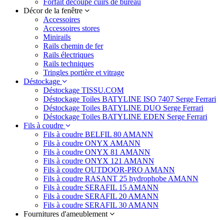
Forfait découpe cuirs de bureau
Décor de la fenêtre
Accessoires
Accessoires stores
Minirails
Rails chemin de fer
Rails électriques
Rails techniques
Tringles portière et vitrage
Déstockage
Déstockage TISSU.COM
Déstockage Toiles BATYLINE ISO 7407 Serge Ferrari
Déstockage Toiles BATYLINE DUO Serge Ferrari
Déstockage Toiles BATYLINE EDEN Serge Ferrari
Fils à coudre
Fils à coudre BELFIL 80 AMANN
Fils à coudre ONYX AMANN
Fils à coudre ONYX 81 AMANN
Fils à coudre ONYX 121 AMANN
Fils à coudre OUTDOOR-PRO AMANN
Fils à coudre RASANT 25 hydrophobe AMANN
Fils à coudre SERAFIL 15 AMANN
Fils à coudre SERAFIL 20 AMANN
Fils à coudre SERAFIL 30 AMANN
Fournitures d'ameublement