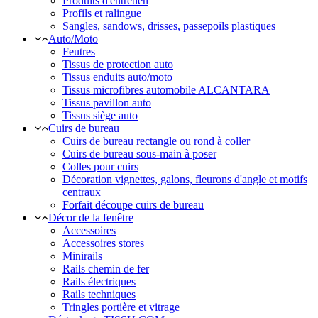
Produits d'entretien
Profils et ralingue
Sangles, sandows, drisses, passepoils plastiques
Auto/Moto
Feutres
Tissus de protection auto
Tissus enduits auto/moto
Tissus microfibres automobile ALCANTARA
Tissus pavillon auto
Tissus siège auto
Cuirs de bureau
Cuirs de bureau rectangle ou rond à coller
Cuirs de bureau sous-main à poser
Colles pour cuirs
Décoration vignettes, galons, fleurons d'angle et motifs
centraux
Forfait découpe cuirs de bureau
Décor de la fenêtre
Accessoires
Accessoires stores
Minirails
Rails chemin de fer
Rails électriques
Rails techniques
Tringles portière et vitrage