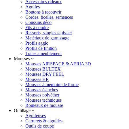
Accessoires rideaux
Agrafes
Boutons à recouvrir
Cordes, ficelles, semences
Coussins déco
Fils à coudre
Ressorts, sangles tapissier
Matériaux de garnissage
Profils agglo
Profils de finition
Toiles ameublement
Mousses
Mousses AIRSPACE & AERIA 3D
Mousses BULTEX
Mousses DRY FEEL
Mousses HR
Mousses à mémoire de forme
Mousses étanches
Mousses polyéther
Mousses techniques
Rouleaux de mousse
Outillage
Agrafeuses
Carrerets & aiguilles
Outils de coupe