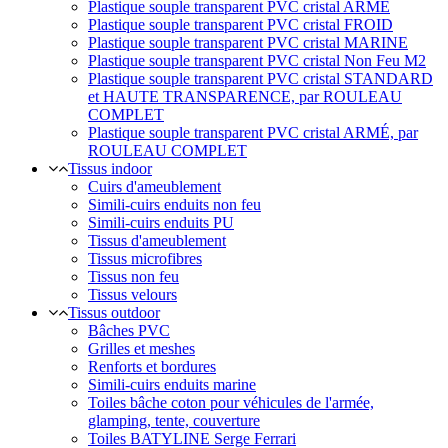
Plastique souple transparent PVC cristal ARMÉ
Plastique souple transparent PVC cristal FROID
Plastique souple transparent PVC cristal MARINE
Plastique souple transparent PVC cristal Non Feu M2
Plastique souple transparent PVC cristal STANDARD
et HAUTE TRANSPARENCE, par ROULEAU
COMPLET
Plastique souple transparent PVC cristal ARMÉ, par
ROULEAU COMPLET
Tissus indoor
Cuirs d'ameublement
Simili-cuirs enduits non feu
Simili-cuirs enduits PU
Tissus d'ameublement
Tissus microfibres
Tissus non feu
Tissus velours
Tissus outdoor
Bâches PVC
Grilles et meshes
Renforts et bordures
Simili-cuirs enduits marine
Toiles bâche coton pour véhicules de l'armée,
glamping, tente, couverture
Toiles BATYLINE Serge Ferrari