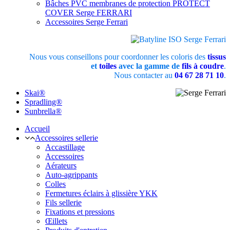
Bâches PVC membranes de protection PROTECT
COVER Serge FERRARI
Accessoires Serge Ferrari
Nous vous conseillons pour coordonner les coloris des
tissus
et
toiles
avec la gamme de
fils à coudre
.
Nous contacter au
04 67 28 71 10
.
Skai®
Spradling®
Sunbrella®
Accueil
Accessoires sellerie
Accastillage
Accessoires
Aérateurs
Auto-agrippants
Colles
Fermetures éclairs à glissière YKK
Fils sellerie
Fixations et pressions
Œillets