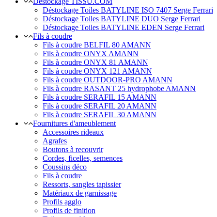
Déstockage TISSU.COM
Déstockage Toiles BATYLINE ISO 7407 Serge Ferrari
Déstockage Toiles BATYLINE DUO Serge Ferrari
Déstockage Toiles BATYLINE EDEN Serge Ferrari
Fils à coudre
Fils à coudre BELFIL 80 AMANN
Fils à coudre ONYX AMANN
Fils à coudre ONYX 81 AMANN
Fils à coudre ONYX 121 AMANN
Fils à coudre OUTDOOR-PRO AMANN
Fils à coudre RASANT 25 hydrophobe AMANN
Fils à coudre SERAFIL 15 AMANN
Fils à coudre SERAFIL 20 AMANN
Fils à coudre SERAFIL 30 AMANN
Fournitures d'ameublement
Accessoires rideaux
Agrafes
Boutons à recouvrir
Cordes, ficelles, semences
Coussins déco
Fils à coudre
Ressorts, sangles tapissier
Matériaux de garnissage
Profils agglo
Profils de finition