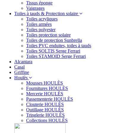
Tissus éponge
Vaigrages
Toiles à tauds & Protection solaire
Toiles acryliques
Toiles armées
Toiles polyester
Toiles protection solaire
Toiles de protection Sunbrella
Toiles PVC enduites, toiles à tauds
Toiles SOLTIS Serge Ferrari
Toiles STAMOID Serge Ferrari
Alcantara
Casal
Griffine
Houlès
Mousses HOULÈS
Fournitures HOULÈS
Mercerie HOULÈS
Passementerie HOULÈS
Clouterie HOULÈS
Outillage HOULÈS
Tringlerie HOULÈS
Collections HOULÈS