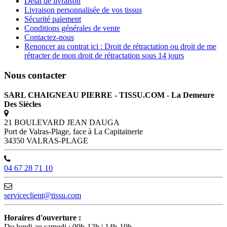
Délai de livraison
Livraison personnalisée de vos tissus
Sécurité paiement
Conditions générales de vente
Contactez-nous
Renoncer au contrat ici : Droit de rétractation ou droit de me
rétracter de mon droit de rétractation sous 14 jours
Nous contacter
SARL CHAIGNEAU PIERRE - TISSU.COM - La Demeure
Des Siècles
21 BOULEVARD JEAN DAUGA
Port de Valras-Plage, face à La Capitainerie
34350 VALRAS-PLAGE
04 67 28 71 10
serviceclient@tissu.com
Horaires d'ouverture :
Du lundi au samedi : 09h-12h | 14h-19h