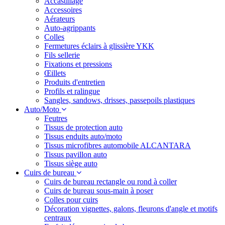
Accastillage
Accessoires
Aérateurs
Auto-agrippants
Colles
Fermetures éclairs à glissière YKK
Fils sellerie
Fixations et pressions
Œillets
Produits d'entretien
Profils et ralingue
Sangles, sandows, drisses, passepoils plastiques
Auto/Moto
Feutres
Tissus de protection auto
Tissus enduits auto/moto
Tissus microfibres automobile ALCANTARA
Tissus pavillon auto
Tissus siège auto
Cuirs de bureau
Cuirs de bureau rectangle ou rond à coller
Cuirs de bureau sous-main à poser
Colles pour cuirs
Décoration vignettes, galons, fleurons d'angle et motifs
centraux