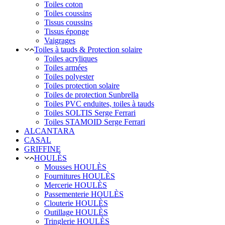
Toiles coton
Toiles coussins
Tissus coussins
Tissus éponge
Vaigrages
Toiles à tauds & Protection solaire
Toiles acryliques
Toiles armées
Toiles polyester
Toiles protection solaire
Toiles de protection Sunbrella
Toiles PVC enduites, toiles à tauds
Toiles SOLTIS Serge Ferrari
Toiles STAMOID Serge Ferrari
ALCANTARA
CASAL
GRIFFINE
HOULÈS
Mousses HOULÈS
Fournitures HOULÈS
Mercerie HOULÈS
Passementerie HOULÈS
Clouterie HOULÈS
Outillage HOULÈS
Tringlerie HOULÈS