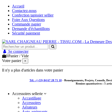
Accueil
Contactez-nous
Confection tapissier sellier
Foire Aux Questions
Commande papier
Demande d'échantillons
Sécurité paiement
Se connecter
0
Panier
/
Vide
Votre panier
×
Il n'y a plus d'articles dans votre panier
Tél. : (+33) 04 67 28 71 10
- Renseignements, Projets, Conseils, De
Remises quantitatives :
5 arti
Accessoires sellerie
Accastillage
Accessoires
Aérateurs
Auto-agrippants