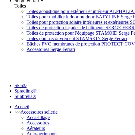
Serge Ferrari
Toiles
Toiles acoustique pour extérieur et intérieur ALPHALIA 
Toiles pour mobilier indoor outdoor BATYLINE Serge F
Toiles pour protection solaire intérieures et extérieures 
Toiles de protection façades de bâtiments SERGE FER
Toiles de protection pour l'équipage STAMOID Serge Fe
Toiles pour recouvrement STAMSKIN Serge Ferrari
Bâches PVC membranes de protection PROTECT CO
Accessoires Serge Ferrari
Skai®
Spradling®
Sunbrella®
Accueil
Accessoires sellerie
Accastillage
Accessoires
Aérateurs
Auto-agrippants