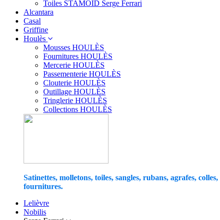
Toiles STAMOID Serge Ferrari
Alcantara
Casal
Griffine
Houlès
Mousses HOULÈS
Fournitures HOULÈS
Mercerie HOULÈS
Passementerie HOULÈS
Clouterie HOULÈS
Outillage HOULÈS
Tringlerie HOULÈS
Collections HOULÈS
Satinettes, molletons, toiles, sangles, rubans, agrafes, colles,
fournitures.
Lelièvre
Nobilis