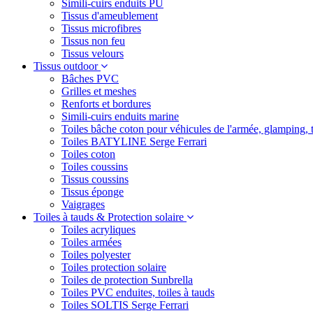
Simili-cuirs enduits PU
Tissus d'ameublement
Tissus microfibres
Tissus non feu
Tissus velours
Tissus outdoor
Bâches PVC
Grilles et meshes
Renforts et bordures
Simili-cuirs enduits marine
Toiles bâche coton pour véhicules de l'armée, glamping, 
Toiles BATYLINE Serge Ferrari
Toiles coton
Toiles coussins
Tissus coussins
Tissus éponge
Vaigrages
Toiles à tauds & Protection solaire
Toiles acryliques
Toiles armées
Toiles polyester
Toiles protection solaire
Toiles de protection Sunbrella
Toiles PVC enduites, toiles à tauds
Toiles SOLTIS Serge Ferrari