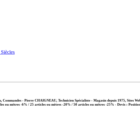
vis, Commandes - Pierre CHAIGNEAU, Technicien Spécialiste - Magasin depuis 1975, Sites We
cles ou mètres -6% / 25 articles ou mètres -20% / 50 articles ou mètres -25%
- Devis : Positio