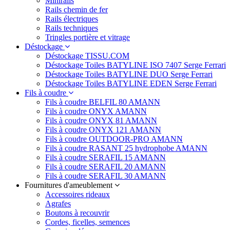
Minirails
Rails chemin de fer
Rails électriques
Rails techniques
Tringles portière et vitrage
Déstockage
Déstockage TISSU.COM
Déstockage Toiles BATYLINE ISO 7407 Serge Ferrari
Déstockage Toiles BATYLINE DUO Serge Ferrari
Déstockage Toiles BATYLINE EDEN Serge Ferrari
Fils à coudre
Fils à coudre BELFIL 80 AMANN
Fils à coudre ONYX AMANN
Fils à coudre ONYX 81 AMANN
Fils à coudre ONYX 121 AMANN
Fils à coudre OUTDOOR-PRO AMANN
Fils à coudre RASANT 25 hydrophobe AMANN
Fils à coudre SERAFIL 15 AMANN
Fils à coudre SERAFIL 20 AMANN
Fils à coudre SERAFIL 30 AMANN
Fournitures d'ameublement
Accessoires rideaux
Agrafes
Boutons à recouvrir
Cordes, ficelles, semences