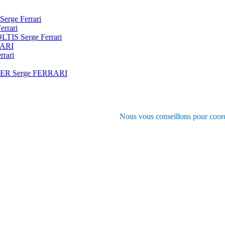
Serge Ferrari
errari
SOLTIS Serge Ferrari
RARI
rrari
VER Serge FERRARI
Nous vous conseillons pour coord