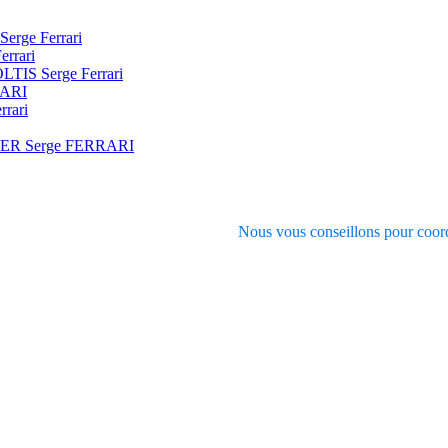
Serge Ferrari
errari
SOLTIS Serge Ferrari
RARI
rrari
VER Serge FERRARI
Nous vous conseillons pour coord