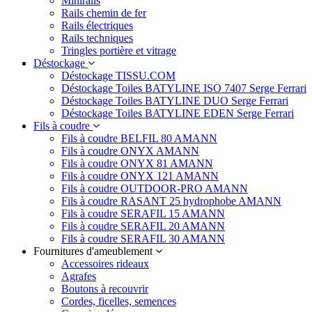
Minirails
Rails chemin de fer
Rails électriques
Rails techniques
Tringles portière et vitrage
Déstockage
Déstockage TISSU.COM
Déstockage Toiles BATYLINE ISO 7407 Serge Ferrari
Déstockage Toiles BATYLINE DUO Serge Ferrari
Déstockage Toiles BATYLINE EDEN Serge Ferrari
Fils à coudre
Fils à coudre BELFIL 80 AMANN
Fils à coudre ONYX AMANN
Fils à coudre ONYX 81 AMANN
Fils à coudre ONYX 121 AMANN
Fils à coudre OUTDOOR-PRO AMANN
Fils à coudre RASANT 25 hydrophobe AMANN
Fils à coudre SERAFIL 15 AMANN
Fils à coudre SERAFIL 20 AMANN
Fils à coudre SERAFIL 30 AMANN
Fournitures d'ameublement
Accessoires rideaux
Agrafes
Boutons à recouvrir
Cordes, ficelles, semences