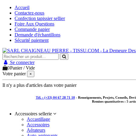
Accueil
Contactez-nous
Confection tapissier sellier
Foire Aux Questions
Commande papier
Demande d'échantillons
Sécurité paiement
Se connecter
0
Panier
/
Vide
Votre panier
×
Il n'y a plus d'articles dans votre panier
Tél. : (+33) 04 67 28 71 10
- Renseignements, Projets, Conseils, De
Remises quantitatives :
5 arti
Accessoires sellerie
Accastillage
Accessoires
Aérateurs
Auto-agrippants