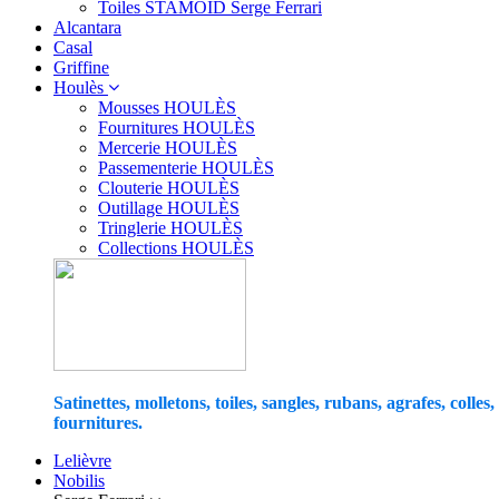
Toiles STAMOID Serge Ferrari
Alcantara
Casal
Griffine
Houlès
Mousses HOULÈS
Fournitures HOULÈS
Mercerie HOULÈS
Passementerie HOULÈS
Clouterie HOULÈS
Outillage HOULÈS
Tringlerie HOULÈS
Collections HOULÈS
Satinettes, molletons, toiles, sangles, rubans, agrafes, colles,
fournitures.
Lelièvre
Nobilis