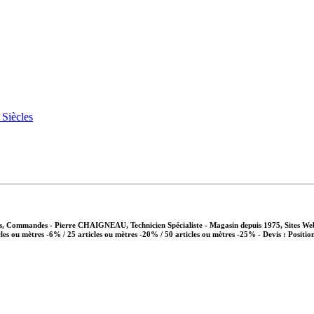
vis, Commandes - Pierre CHAIGNEAU, Technicien Spécialiste - Magasin depuis 1975, Sites We
cles ou mètres -6% / 25 articles ou mètres -20% / 50 articles ou mètres -25%
- Devis : Positio