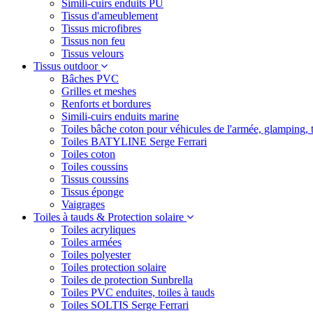
Simili-cuirs enduits PU
Tissus d'ameublement
Tissus microfibres
Tissus non feu
Tissus velours
Tissus outdoor
Bâches PVC
Grilles et meshes
Renforts et bordures
Simili-cuirs enduits marine
Toiles bâche coton pour véhicules de l'armée, glamping, 
Toiles BATYLINE Serge Ferrari
Toiles coton
Toiles coussins
Tissus coussins
Tissus éponge
Vaigrages
Toiles à tauds & Protection solaire
Toiles acryliques
Toiles armées
Toiles polyester
Toiles protection solaire
Toiles de protection Sunbrella
Toiles PVC enduites, toiles à tauds
Toiles SOLTIS Serge Ferrari