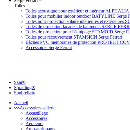
Serge Ferrari
Toiles
Toiles acoustique pour extérieur et intérieur ALPHALIA 
Toiles pour mobilier indoor outdoor BATYLINE Serge F
Toiles pour protection solaire intérieures et extérieures 
Toiles de protection façades de bâtiments SERGE FER
Toiles de protection pour l'équipage STAMOID Serge Fe
Toiles pour recouvrement STAMSKIN Serge Ferrari
Bâches PVC membranes de protection PROTECT CO
Accessoires Serge Ferrari
Skai®
Spradling®
Sunbrella®
Accueil
Accessoires sellerie
Accastillage
Accessoires
Aérateurs
Auto-agrippants