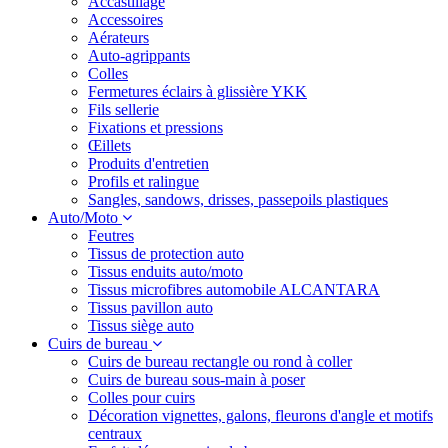
Accastillage
Accessoires
Aérateurs
Auto-agrippants
Colles
Fermetures éclairs à glissière YKK
Fils sellerie
Fixations et pressions
Œillets
Produits d'entretien
Profils et ralingue
Sangles, sandows, drisses, passepoils plastiques
Auto/Moto
Feutres
Tissus de protection auto
Tissus enduits auto/moto
Tissus microfibres automobile ALCANTARA
Tissus pavillon auto
Tissus siège auto
Cuirs de bureau
Cuirs de bureau rectangle ou rond à coller
Cuirs de bureau sous-main à poser
Colles pour cuirs
Décoration vignettes, galons, fleurons d'angle et motifs
centraux