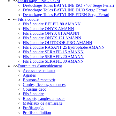
Déstockage TISSU.COM
Déstockage Toiles BATYLINE ISO 7407 Serge Ferrari
Déstockage Toiles BATYLINE DUO Serge Ferrari
Déstockage Toiles BATYLINE EDEN Serge Ferrari
Fils à coudre
Fils à coudre BELFIL 80 AMANN
Fils à coudre ONYX AMANN
Fils à coudre ONYX 81 AMANN
Fils à coudre ONYX 121 AMANN
Fils à coudre OUTDOOR-PRO AMANN
Fils à coudre RASANT 25 hydrophobe AMANN
Fils à coudre SERAFIL 15 AMANN
Fils à coudre SERAFIL 20 AMANN
Fils à coudre SERAFIL 30 AMANN
Fournitures d'ameublement
Accessoires rideaux
Agrafes
Boutons à recouvrir
Cordes, ficelles, semences
Coussins déco
Fils à coudre
Ressorts, sangles tapissier
Matériaux de garnissage
Profils agglo
Profils de finition