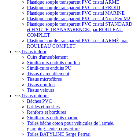
Plastique souple transparent PVC cristal ARMÉ
Plastique souple transparent PVC cristal FROID
Plastique souple transparent PVC cristal MARINE
Plastique souple transparent PVC cristal Non Feu M2
Plastique souple transparent PVC cristal STANDARD
et HAUTE TRANSPARENCE, par ROULEAU
COMPLET
Plastique souple transparent PVC cristal ARMÉ, par
ROULEAU COMPLET
Tissus indoor
Cuirs d'ameublement
Simili-cuirs enduits non feu
Simili-cuirs enduits PU
Tissus d'ameublement
Tissus microfibres
Tissus non feu
Tissus velours
Tissus outdoor
Bâches PVC
Grilles et meshes
Renforts et bordures
Simili-cuirs enduits marine
Toiles bâche coton pour véhicules de l'armée,
glamping, tente, couverture
Toiles BATYLINE Serge Ferrari