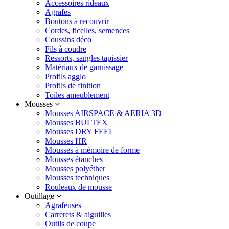
Accessoires rideaux
Agrafes
Boutons à recouvrir
Cordes, ficelles, semences
Coussins déco
Fils à coudre
Ressorts, sangles tapissier
Matériaux de garnissage
Profils agglo
Profils de finition
Toiles ameublement
Mousses
Mousses AIRSPACE & AERIA 3D
Mousses BULTEX
Mousses DRY FEEL
Mousses HR
Mousses à mémoire de forme
Mousses étanches
Mousses polyéther
Mousses techniques
Rouleaux de mousse
Outillage
Agrafeuses
Carrerets & aiguilles
Outils de coupe