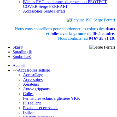
Bâches PVC membranes de protection PROTECT
COVER Serge FERRARI
Accessoires Serge Ferrari
Nous vous conseillons pour coordonner les coloris des
tissus
et
toiles
avec la gamme de
fils à coudre
.
Nous contacter au
04 67 28 71 10
.
Skai®
Spradling®
Sunbrella®
Accueil
Accessoires sellerie
Accastillage
Accessoires
Aérateurs
Auto-agrippants
Colles
Fermetures éclairs à glissière YKK
Fils sellerie
Fixations et pressions
Œillets