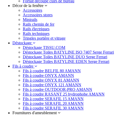
Forfait découpe cuirs de bureau
Décor de la fenêtre
Accessoires
Accessoires stores
Minirails
Rails chemin de fer
Rails électriques
Rails techniques
Tringles portière et vitrage
Déstockage
Déstockage TISSU.COM
Déstockage Toiles BATYLINE ISO 7407 Serge Ferrari
Déstockage Toiles BATYLINE DUO Serge Ferrari
Déstockage Toiles BATYLINE EDEN Serge Ferrari
Fils à coudre
Fils à coudre BELFIL 80 AMANN
Fils à coudre ONYX AMANN
Fils à coudre ONYX 81 AMANN
Fils à coudre ONYX 121 AMANN
Fils à coudre OUTDOOR-PRO AMANN
Fils à coudre RASANT 25 hydrophobe AMANN
Fils à coudre SERAFIL 15 AMANN
Fils à coudre SERAFIL 20 AMANN
Fils à coudre SERAFIL 30 AMANN
Fournitures d'ameublement