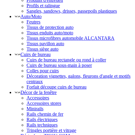
Produits d'entretien
Profils et ralingue
Sangles, sandows, drisses, passepoils plastiques
Auto/Moto
Feutres
Tissus de protection auto
Tissus enduits auto/moto
Tissus microfibres automobile ALCANTARA
Tissus pavillon auto
Tissus siège auto
Cuirs de bureau
Cuirs de bureau rectangle ou rond à coller
Cuirs de bureau sous-main à poser
Colles pour cuirs
Décoration vignettes, galons, fleurons d'angle et motifs
centraux
Forfait découpe cuirs de bureau
Décor de la fenêtre
Accessoires
Accessoires stores
Minirails
Rails chemin de fer
Rails électriques
Rails techniques
Tringles portière et vitrage