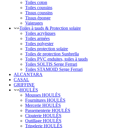
Toiles coton
Toiles coussins
Tissus coussins
Tissus éponge
Vaigrages
Toiles à tauds & Protection solaire
Toiles acryliques
Toiles armées
Toiles polyester
Toiles protection solaire
Toiles de protection Sunbrella
Toiles PVC enduites, toiles à tauds
Toiles SOLTIS Serge Ferrari
Toiles STAMOID Serge Ferrari
ALCANTARA
CASAL
GRIFFINE
HOULÈS
Mousses HOULÈS
Fournitures HOULÈS
Mercerie HOULÈS
Passementerie HOULÈS
Clouterie HOULÈS
Outillage HOULÈS
Tringlerie HOULÈS