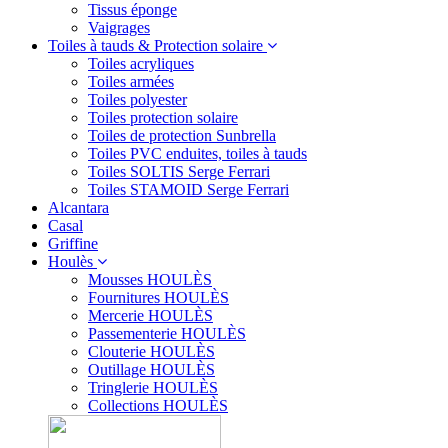
Tissus éponge
Vaigrages
Toiles à tauds & Protection solaire
Toiles acryliques
Toiles armées
Toiles polyester
Toiles protection solaire
Toiles de protection Sunbrella
Toiles PVC enduites, toiles à tauds
Toiles SOLTIS Serge Ferrari
Toiles STAMOID Serge Ferrari
Alcantara
Casal
Griffine
Houlès
Mousses HOULÈS
Fournitures HOULÈS
Mercerie HOULÈS
Passementerie HOULÈS
Clouterie HOULÈS
Outillage HOULÈS
Tringlerie HOULÈS
Collections HOULÈS