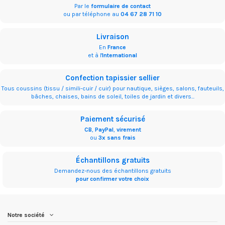
Par le
formulaire de contact
ou par téléphone au
04 67 28 71 10
Livraison
En
France
et à l'
International
Confection tapissier sellier
Tous coussins (tissu / simili-cuir / cuir) pour nautique, sièges, salons, fauteuils,
bâches, chaises, bains de soleil, toiles de jardin et divers...
Paiement sécurisé
CB
,
PayPal
,
virement
ou
3x sans frais
Échantillons gratuits
Demandez-nous des échantillons gratuits
pour confirmer votre choix
Notre société