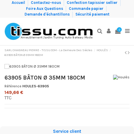
Accueil
Contactez-nous
Confection tapissier sellier
Foire Aux Questions
Commande papier
Demande d'échantillons
Sécurité paiement
0
SARL CHAIGNEAU PIERRE - TISSU.COM - La Demeure Des Siècles
HOULÈS
63905 BÂTON Ø 35MM 180CM
63905 BÂTON Ø 35MM 180CM
Référence
HOULES-63905
149,66 €
TTC
Service client