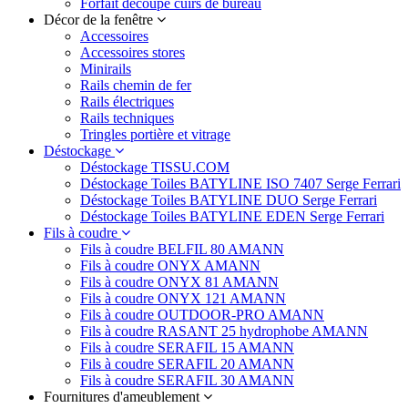
Forfait découpe cuirs de bureau
Décor de la fenêtre
Accessoires
Accessoires stores
Minirails
Rails chemin de fer
Rails électriques
Rails techniques
Tringles portière et vitrage
Déstockage
Déstockage TISSU.COM
Déstockage Toiles BATYLINE ISO 7407 Serge Ferrari
Déstockage Toiles BATYLINE DUO Serge Ferrari
Déstockage Toiles BATYLINE EDEN Serge Ferrari
Fils à coudre
Fils à coudre BELFIL 80 AMANN
Fils à coudre ONYX AMANN
Fils à coudre ONYX 81 AMANN
Fils à coudre ONYX 121 AMANN
Fils à coudre OUTDOOR-PRO AMANN
Fils à coudre RASANT 25 hydrophobe AMANN
Fils à coudre SERAFIL 15 AMANN
Fils à coudre SERAFIL 20 AMANN
Fils à coudre SERAFIL 30 AMANN
Fournitures d'ameublement