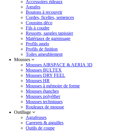
Accessoires rideaux
Agrafes
Boutons à recouvrir
Cordes, ficelles, semences
Coussins déco
Fils à coudre
Ressorts, sangles tapissier
Matériaux de garnissage
Profils agglo
Profils de finition
Toiles ameublement
Mousses
Mousses AIRSPACE & AERIA 3D
Mousses BULTEX
Mousses DRY FEEL
Mousses HR
Mousses à mémoire de forme
Mousses étanches
Mousses polyéther
Mousses techniques
Rouleaux de mousse
Outillage
Agrafeuses
Carrerets & aiguilles
Outils de coupe