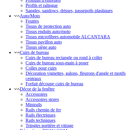
Produits d'entretien
Profils et ralingue
Sangles, sandows, drisses, passepoils plastiques
Auto/Moto
Feutres
Tissus de protection auto
Tissus enduits auto/moto
Tissus microfibres automobile ALCANTARA
Tissus pavillon auto
Tissus siège auto
Cuirs de bureau
Cuirs de bureau rectangle ou rond à coller
Cuirs de bureau sous-main à poser
Colles pour cuirs
Décoration vignettes, galons, fleurons d'angle et motifs
centraux
Forfait découpe cuirs de bureau
Décor de la fenêtre
Accessoires
Accessoires stores
Minirails
Rails chemin de fer
Rails électriques
Rails techniques
Tringles portière et vitrage