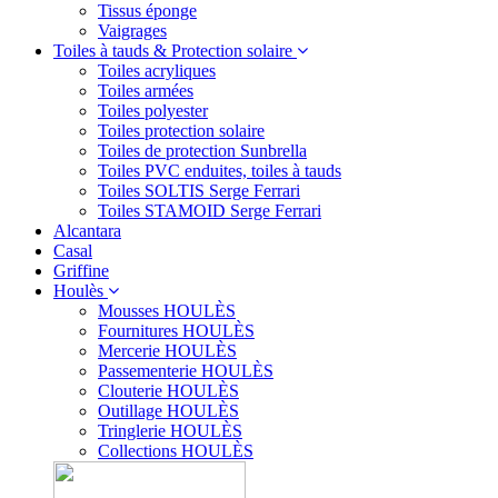
Tissus éponge
Vaigrages
Toiles à tauds & Protection solaire
Toiles acryliques
Toiles armées
Toiles polyester
Toiles protection solaire
Toiles de protection Sunbrella
Toiles PVC enduites, toiles à tauds
Toiles SOLTIS Serge Ferrari
Toiles STAMOID Serge Ferrari
Alcantara
Casal
Griffine
Houlès
Mousses HOULÈS
Fournitures HOULÈS
Mercerie HOULÈS
Passementerie HOULÈS
Clouterie HOULÈS
Outillage HOULÈS
Tringlerie HOULÈS
Collections HOULÈS