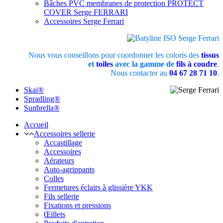
Bâches PVC membranes de protection PROTECT
COVER Serge FERRARI
Accessoires Serge Ferrari
Nous vous conseillons pour coordonner les coloris des
tissus
et
toiles
avec la gamme de
fils à coudre
.
Nous contacter au
04 67 28 71 10
.
Skai®
Spradling®
Sunbrella®
Accueil
Accessoires sellerie
Accastillage
Accessoires
Aérateurs
Auto-agrippants
Colles
Fermetures éclairs à glissière YKK
Fils sellerie
Fixations et pressions
Œillets