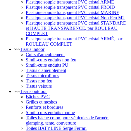
Plastique souple transparent PVC cristal ARMÉ
Plastique souple transparent PVC cristal FROID
Plastique souple transparent PVC cristal MARINE
Plastique souple transparent PVC cristal Non Feu M2
Plastique souple transparent PVC cristal STANDARD
et HAUTE TRANSPARENCE, par ROULEAU
COMPLET
Plastique souple transparent PVC cristal ARMÉ, par
ROULEAU COMPLET
Tissus indoor
Cuirs d'ameublement
Simili-cuirs enduits non feu
Simili-cuirs enduits PU
Tissus d'ameublement
Tissus microfibres
Tissus non feu
Tissus velours
Tissus outdoor
Bâches PVC
Grilles et meshes
Renforts et bordures
Simili-cuirs enduits marine
Toiles bâche coton pour véhicules de l'armée,
glamping, tente, couverture
Toiles BATYLINE Serge Ferrari