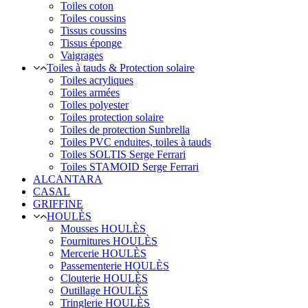
Toiles coton
Toiles coussins
Tissus coussins
Tissus éponge
Vaigrages
Toiles à tauds & Protection solaire
Toiles acryliques
Toiles armées
Toiles polyester
Toiles protection solaire
Toiles de protection Sunbrella
Toiles PVC enduites, toiles à tauds
Toiles SOLTIS Serge Ferrari
Toiles STAMOID Serge Ferrari
ALCANTARA
CASAL
GRIFFINE
HOULÈS
Mousses HOULÈS
Fournitures HOULÈS
Mercerie HOULÈS
Passementerie HOULÈS
Clouterie HOULÈS
Outillage HOULÈS
Tringlerie HOULÈS