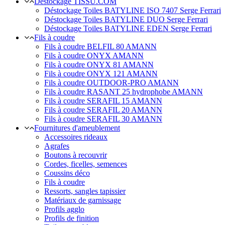
Déstockage TISSU.COM
Déstockage Toiles BATYLINE ISO 7407 Serge Ferrari
Déstockage Toiles BATYLINE DUO Serge Ferrari
Déstockage Toiles BATYLINE EDEN Serge Ferrari
Fils à coudre
Fils à coudre BELFIL 80 AMANN
Fils à coudre ONYX AMANN
Fils à coudre ONYX 81 AMANN
Fils à coudre ONYX 121 AMANN
Fils à coudre OUTDOOR-PRO AMANN
Fils à coudre RASANT 25 hydrophobe AMANN
Fils à coudre SERAFIL 15 AMANN
Fils à coudre SERAFIL 20 AMANN
Fils à coudre SERAFIL 30 AMANN
Fournitures d'ameublement
Accessoires rideaux
Agrafes
Boutons à recouvrir
Cordes, ficelles, semences
Coussins déco
Fils à coudre
Ressorts, sangles tapissier
Matériaux de garnissage
Profils agglo
Profils de finition