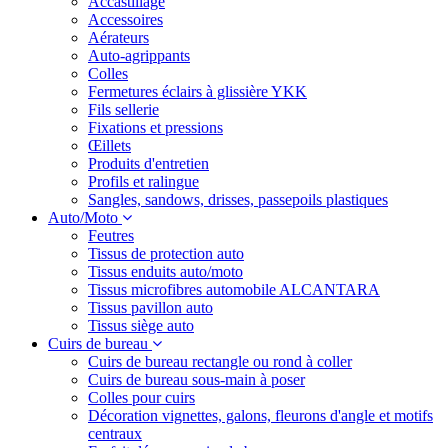
Accastillage
Accessoires
Aérateurs
Auto-agrippants
Colles
Fermetures éclairs à glissière YKK
Fils sellerie
Fixations et pressions
Œillets
Produits d'entretien
Profils et ralingue
Sangles, sandows, drisses, passepoils plastiques
Auto/Moto
Feutres
Tissus de protection auto
Tissus enduits auto/moto
Tissus microfibres automobile ALCANTARA
Tissus pavillon auto
Tissus siège auto
Cuirs de bureau
Cuirs de bureau rectangle ou rond à coller
Cuirs de bureau sous-main à poser
Colles pour cuirs
Décoration vignettes, galons, fleurons d'angle et motifs
centraux