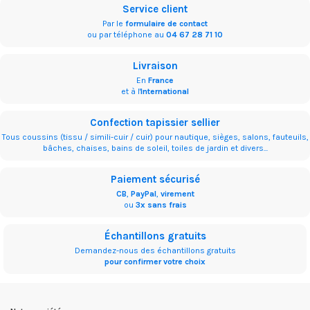
Service client
Par le
formulaire de contact
ou par téléphone au
04 67 28 71 10
Livraison
En
France
et à l'
International
Confection tapissier sellier
Tous coussins (tissu / simili-cuir / cuir) pour nautique, sièges, salons, fauteuils,
bâches, chaises, bains de soleil, toiles de jardin et divers...
Paiement sécurisé
CB
,
PayPal
,
virement
ou
3x sans frais
Échantillons gratuits
Demandez-nous des échantillons gratuits
pour confirmer votre choix