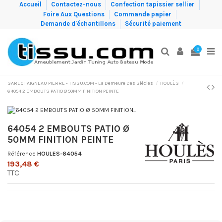
Accueil
Contactez-nous
Confection tapissier sellier
Foire Aux Questions
Commande papier
Demande d'échantillons
Sécurité paiement
0
SARL CHAIGNEAU PIERRE - TISSU.COM - La Demeure Des Siècles
HOULÈS
64054 2 EMBOUTS PATIO Ø 50MM FINITION PEINTE
64054 2 EMBOUTS PATIO Ø
50MM FINITION PEINTE
Référence
HOULES-64054
193,48 €
TTC