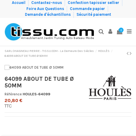
Accueil
Contactez-nous
Confection tapissier sellier
Foire Aux Questions
Commande papier
Demande d'échantillons
Sécurité paiement
0
SARL CHAIGNEAU PIERRE - TISSU.COM - La Demeure Des Siècles
HOULÈS
64099 ABOUT DE TUBE Ø 50MM
64099 ABOUT DE TUBE Ø
50MM
Référence
HOULES-64099
20,80 €
TTC