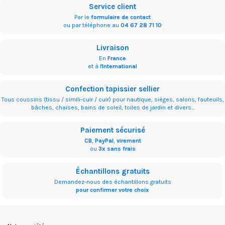
Service client
Par le
formulaire de contact
ou par téléphone au
04 67 28 71 10
Livraison
En
France
et à l'
International
Confection tapissier sellier
Tous coussins (tissu / simili-cuir / cuir) pour nautique, sièges, salons, fauteuils,
bâches, chaises, bains de soleil, toiles de jardin et divers...
Paiement sécurisé
CB
,
PayPal
,
virement
ou
3x sans frais
Échantillons gratuits
Demandez-nous des échantillons gratuits
pour confirmer votre choix