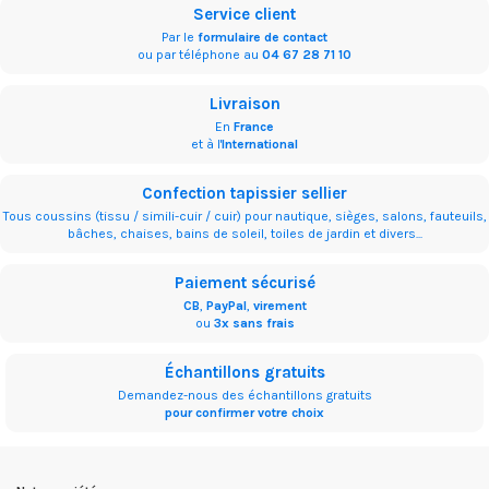
Service client
Par le
formulaire de contact
ou par téléphone au
04 67 28 71 10
Livraison
En
France
et à l'
International
Confection tapissier sellier
Tous coussins (tissu / simili-cuir / cuir) pour nautique, sièges, salons, fauteuils,
bâches, chaises, bains de soleil, toiles de jardin et divers...
Paiement sécurisé
CB
,
PayPal
,
virement
ou
3x sans frais
Échantillons gratuits
Demandez-nous des échantillons gratuits
pour confirmer votre choix