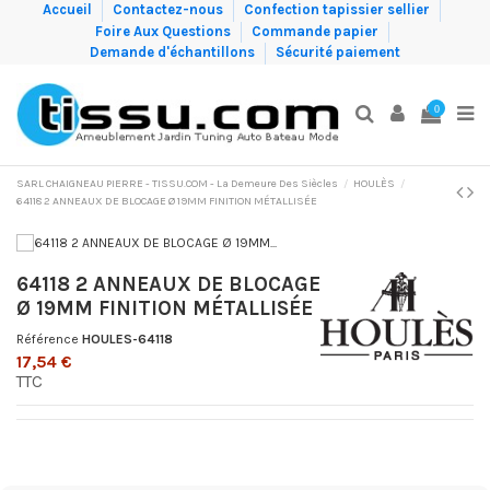
Accueil
Contactez-nous
Confection tapissier sellier
Foire Aux Questions
Commande papier
Demande d'échantillons
Sécurité paiement
0
SARL CHAIGNEAU PIERRE - TISSU.COM - La Demeure Des Siècles
HOULÈS
64118 2 ANNEAUX DE BLOCAGE Ø 19MM FINITION MÉTALLISÉE
64118 2 ANNEAUX DE BLOCAGE
Ø 19MM FINITION MÉTALLISÉE
Référence
HOULES-64118
17,54 €
TTC