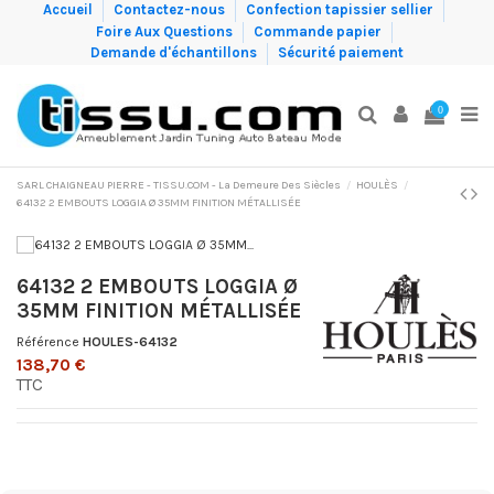
Accueil
Contactez-nous
Confection tapissier sellier
Foire Aux Questions
Commande papier
Demande d'échantillons
Sécurité paiement
0
SARL CHAIGNEAU PIERRE - TISSU.COM - La Demeure Des Siècles
HOULÈS
64132 2 EMBOUTS LOGGIA Ø 35MM FINITION MÉTALLISÉE
64132 2 EMBOUTS LOGGIA Ø
35MM FINITION MÉTALLISÉE
Référence
HOULES-64132
138,70 €
TTC