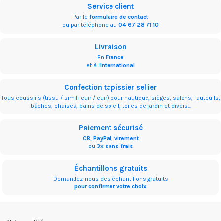
Service client
Par le
formulaire de contact
ou par téléphone au
04 67 28 71 10
Livraison
En
France
et à l'
International
Confection tapissier sellier
Tous coussins (tissu / simili-cuir / cuir) pour nautique, sièges, salons, fauteuils,
bâches, chaises, bains de soleil, toiles de jardin et divers...
Paiement sécurisé
CB
,
PayPal
,
virement
ou
3x sans frais
Échantillons gratuits
Demandez-nous des échantillons gratuits
pour confirmer votre choix