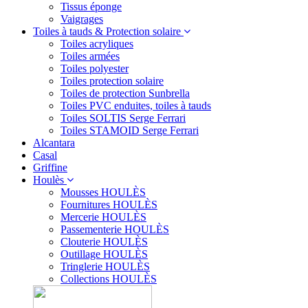
Tissus éponge
Vaigrages
Toiles à tauds & Protection solaire
Toiles acryliques
Toiles armées
Toiles polyester
Toiles protection solaire
Toiles de protection Sunbrella
Toiles PVC enduites, toiles à tauds
Toiles SOLTIS Serge Ferrari
Toiles STAMOID Serge Ferrari
Alcantara
Casal
Griffine
Houlès
Mousses HOULÈS
Fournitures HOULÈS
Mercerie HOULÈS
Passementerie HOULÈS
Clouterie HOULÈS
Outillage HOULÈS
Tringlerie HOULÈS
Collections HOULÈS