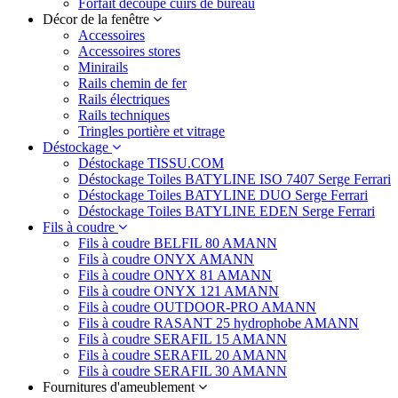
Forfait découpe cuirs de bureau
Décor de la fenêtre
Accessoires
Accessoires stores
Minirails
Rails chemin de fer
Rails électriques
Rails techniques
Tringles portière et vitrage
Déstockage
Déstockage TISSU.COM
Déstockage Toiles BATYLINE ISO 7407 Serge Ferrari
Déstockage Toiles BATYLINE DUO Serge Ferrari
Déstockage Toiles BATYLINE EDEN Serge Ferrari
Fils à coudre
Fils à coudre BELFIL 80 AMANN
Fils à coudre ONYX AMANN
Fils à coudre ONYX 81 AMANN
Fils à coudre ONYX 121 AMANN
Fils à coudre OUTDOOR-PRO AMANN
Fils à coudre RASANT 25 hydrophobe AMANN
Fils à coudre SERAFIL 15 AMANN
Fils à coudre SERAFIL 20 AMANN
Fils à coudre SERAFIL 30 AMANN
Fournitures d'ameublement