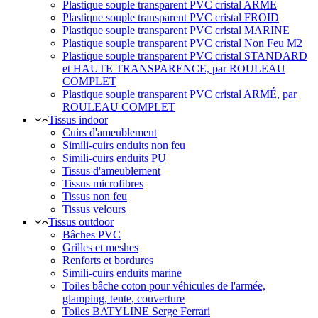
Plastique souple transparent PVC cristal ARMÉ
Plastique souple transparent PVC cristal FROID
Plastique souple transparent PVC cristal MARINE
Plastique souple transparent PVC cristal Non Feu M2
Plastique souple transparent PVC cristal STANDARD
et HAUTE TRANSPARENCE, par ROULEAU
COMPLET
Plastique souple transparent PVC cristal ARMÉ, par
ROULEAU COMPLET
Tissus indoor
Cuirs d'ameublement
Simili-cuirs enduits non feu
Simili-cuirs enduits PU
Tissus d'ameublement
Tissus microfibres
Tissus non feu
Tissus velours
Tissus outdoor
Bâches PVC
Grilles et meshes
Renforts et bordures
Simili-cuirs enduits marine
Toiles bâche coton pour véhicules de l'armée,
glamping, tente, couverture
Toiles BATYLINE Serge Ferrari