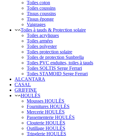
Toiles coton
Toiles coussins
Tissus coussins
Tissus éponge
Vaigrages
Toiles à tauds & Protection solaire
Toiles acryliques
Toiles armées
Toiles polyester
Toiles protection solaire
Toiles de protection Sunbrella
Toiles PVC enduites, toiles à tauds
Toiles SOLTIS Serge Ferrari
Toiles STAMOID Serge Ferrari
ALCANTARA
CASAL
GRIFFINE
HOULÈS
Mousses HOULÈS
Fournitures HOULÈS
Mercerie HOULÈS
Passementerie HOULÈS
Clouterie HOULÈS
Outillage HOULÈS
Tringlerie HOULÈS