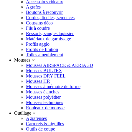
Accessoires rideaux
Agrafes
Boutons à recouvrir
Cordes, ficelles, semences
Coussins déco
Fils à coudre
Ressorts, sangles tapissier
Matériaux de garnissage
Profils agglo
Profils de finition
Toiles ameublement
Mousses
Mousses AIRSPACE & AERIA 3D
Mousses BULTEX
Mousses DRY FEEL
Mousses HR
Mousses à mémoire de forme
Mousses étanches
Mousses polyéther
Mousses techniques
Rouleaux de mousse
Outillage
Agrafeuses
Carrerets & aiguilles
Outils de coupe