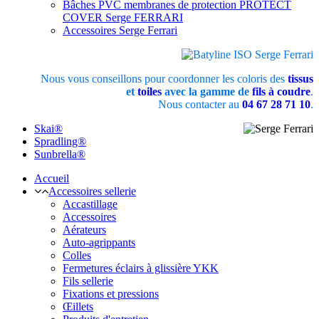
Bâches PVC membranes de protection PROTECT
COVER Serge FERRARI
Accessoires Serge Ferrari
Nous vous conseillons pour coordonner les coloris des
tissus
et
toiles
avec la gamme de
fils à coudre
.
Nous contacter au
04 67 28 71 10
.
Skai®
Spradling®
Sunbrella®
Accueil
Accessoires sellerie
Accastillage
Accessoires
Aérateurs
Auto-agrippants
Colles
Fermetures éclairs à glissière YKK
Fils sellerie
Fixations et pressions
Œillets