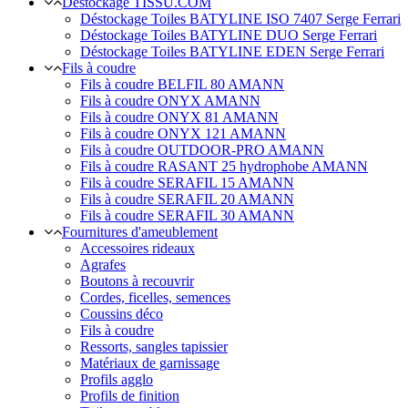
Déstockage TISSU.COM
Déstockage Toiles BATYLINE ISO 7407 Serge Ferrari
Déstockage Toiles BATYLINE DUO Serge Ferrari
Déstockage Toiles BATYLINE EDEN Serge Ferrari
Fils à coudre
Fils à coudre BELFIL 80 AMANN
Fils à coudre ONYX AMANN
Fils à coudre ONYX 81 AMANN
Fils à coudre ONYX 121 AMANN
Fils à coudre OUTDOOR-PRO AMANN
Fils à coudre RASANT 25 hydrophobe AMANN
Fils à coudre SERAFIL 15 AMANN
Fils à coudre SERAFIL 20 AMANN
Fils à coudre SERAFIL 30 AMANN
Fournitures d'ameublement
Accessoires rideaux
Agrafes
Boutons à recouvrir
Cordes, ficelles, semences
Coussins déco
Fils à coudre
Ressorts, sangles tapissier
Matériaux de garnissage
Profils agglo
Profils de finition