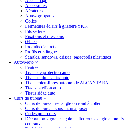
Accastillage
Accessoires
Aérateurs
Auto-agrippants
Colles
Fermetures éclairs à glissière YKK
Fils sellerie
Fixations et pressions
Œillets
Produits d'entretien
Profils et ralingue
Sangles, sandows, drisses, passepoils plastiques
Auto/Moto
Feutres
Tissus de protection auto
Tissus enduits auto/moto
Tissus microfibres automobile ALCANTARA
Tissus pavillon auto
Tissus siège auto
Cuirs de bureau
Cuirs de bureau rectangle ou rond à coller
Cuirs de bureau sous-main à poser
Colles pour cuirs
Décoration vignettes, galons, fleurons d'angle et motifs
centraux