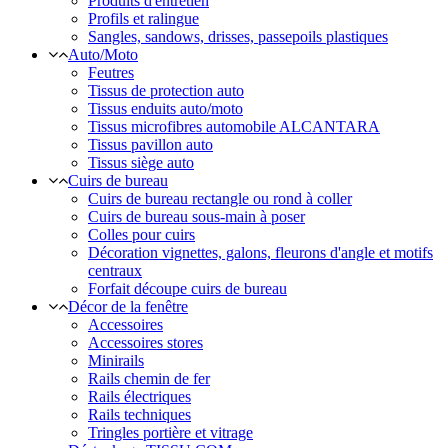
Produits d'entretien
Profils et ralingue
Sangles, sandows, drisses, passepoils plastiques
Auto/Moto
Feutres
Tissus de protection auto
Tissus enduits auto/moto
Tissus microfibres automobile ALCANTARA
Tissus pavillon auto
Tissus siège auto
Cuirs de bureau
Cuirs de bureau rectangle ou rond à coller
Cuirs de bureau sous-main à poser
Colles pour cuirs
Décoration vignettes, galons, fleurons d'angle et motifs
centraux
Forfait découpe cuirs de bureau
Décor de la fenêtre
Accessoires
Accessoires stores
Minirails
Rails chemin de fer
Rails électriques
Rails techniques
Tringles portière et vitrage